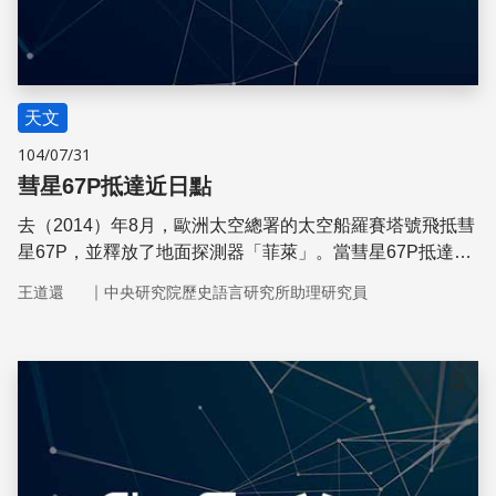
天文
104/07/31
彗星67P抵達近日點
去（2014）年8月，歐洲太空總署的太空船羅賽塔號飛抵彗
星67P，並釋放了地面探測器「菲萊」。當彗星67P抵達近
日點的時候，我們都能透過羅賽塔號與菲萊上的儀器目睹壯
｜
王道還
中央研究院歷史語言研究所助理研究員
觀的彗星噴流。
儲存