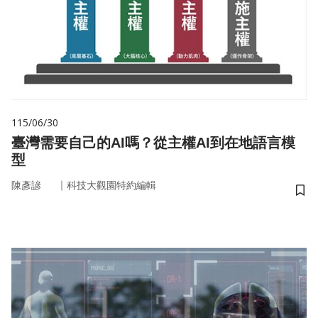
115/06/30
臺灣需要自己的AI嗎？從主權AI到在地語言模
型
｜
陳彥諺
科技大觀園特約編輯
儲