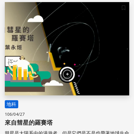
來談談有關彗星的事情。
儲存
地科
106/04/27
來自彗星的羅賽塔
彗星是太陽系中的漫遊者，但是它們是不是也帶著地球生命