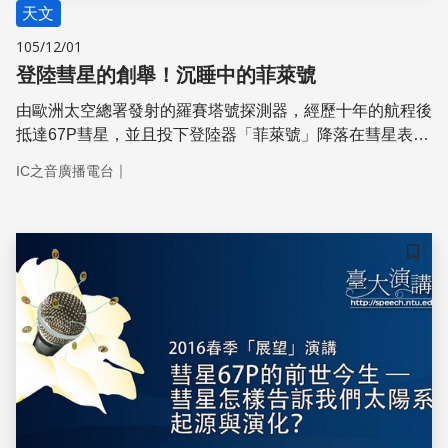
天文
105/12/01
登陸彗星的創舉！沉睡中的菲萊號
由歐洲太空總署發射的羅賽塔號探測器，經歷十年的航程後
抵達67P彗星，並且投下登陸器「菲萊號」降落在彗星表
面，達成人類首次近距離探索彗星的成就。
｜
IC之音廣播電台
儲存