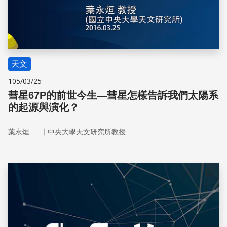
天文
105/03/25
彗星67P的前世今生—彗星怎樣告訴我們太陽系
的起源與演化？
｜
葉永烜
中央大學天文研究所教授
儲存