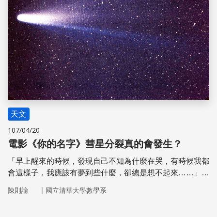
天文
107/04/20
電影《你的名字》彗星分裂真的會發生？
「早上醒來的時候，發現自己不知為什麼在哭，有時候我都
會這樣子，我應該有夢到些什麼，卻總是想不起來……」還
記不記得這段不久之前紅透半片天的動畫─《你的名字》的
｜
陳則諭
國立清華大學數學系
開場白，男女主角的戀情被殘酷的彗星分裂捉弄，展開一段
時空交錯的揪心劇情。不論你是否了解彗星，現在就讓我們