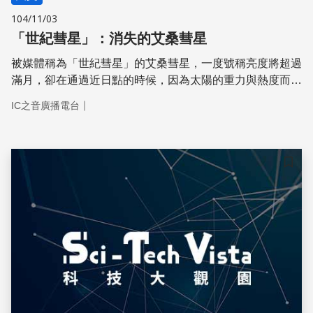
104/11/03
「世紀彗星」：消失的艾桑彗星
被媒體稱為「世紀彗星」的艾桑彗星，一度號稱亮度將超過
滿月，卻在通過近日點的時候，因為太陽的重力與熱度而分
解消失。
｜
IC之音廣播電台
儲存