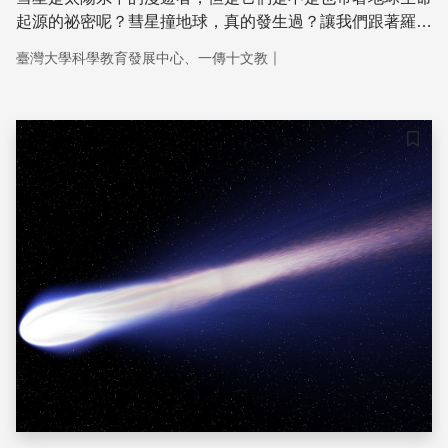
起源的祕密呢？彗星撞地球，真的發生過？讓我們跟著羅賽
塔號太空船與菲萊登陸器及葉永烜老師一起飛入浩瀚星空，
｜
臺灣大學科學教育發展中心、一傳十文教
近距離與彗星面對面，一探究竟。
儲存