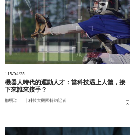
115/04/28
機器人時代的運動人才：當科技遇上人體，接
下來誰來接手？
｜
鄒明珆
科技大觀園特約記者
儲