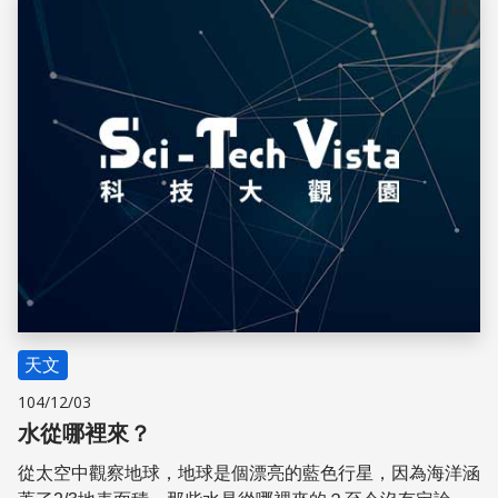
儲存
天文
104/12/03
水從哪裡來？
從太空中觀察地球，地球是個漂亮的藍色行星，因為海洋涵