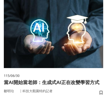
115/06/30
當AI開始當老師：生成式AI正在改變學習方式
｜
鄒明珆
科技大觀園特約記者
儲