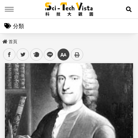
Menu
展
分類
首頁
facebook
twitter
plurk
line
中
儲存