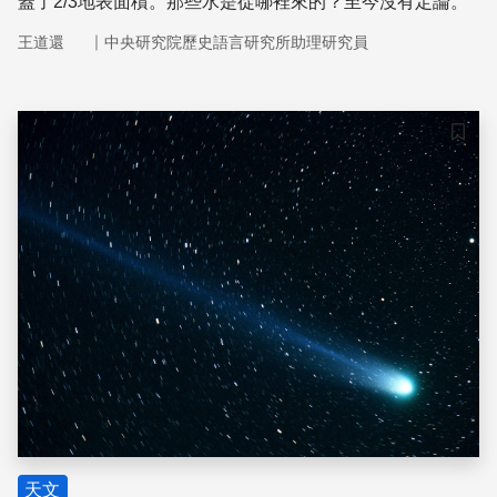
蓋了2/3地表面積。那些水是從哪裡來的？至今沒有定論。
｜
王道還
中央研究院歷史語言研究所助理研究員
儲存
天文