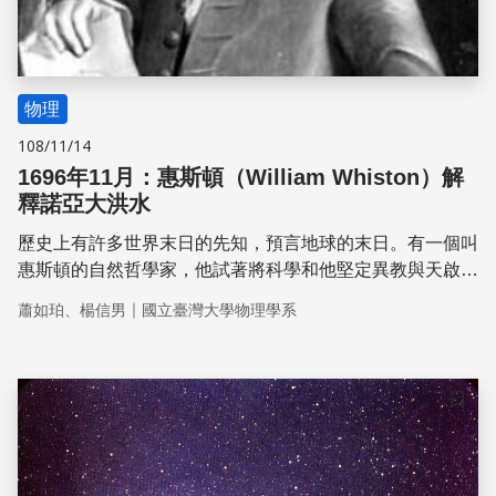
物理
108/11/14
1696年11月：惠斯頓（William Whiston）解
釋諾亞大洪水
歷史上有許多世界末日的先知，預言地球的末日。有一個叫
惠斯頓的自然哲學家，他試著將科學和他堅定異教與天啟的
宗教觀點融在一起，但最後成了笑柄，遭社會遺棄。
｜
蕭如珀、楊信男
國立臺灣大學物理學系
儲存