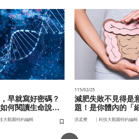
115/02/25
，早就寫好密碼？
減肥失敗不見得是
如何閱讀生命說明
題！是你體內的「
家」在幫你囤油
｜
技大觀園特約編輯
洪孟樊
科技大觀園特約編輯
儲存書籤