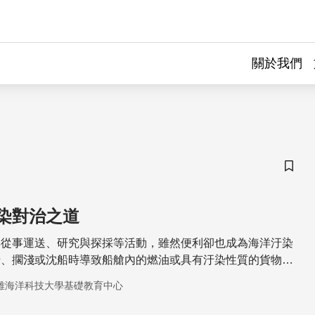
關於我們
儲存
染對治之道
具從事運送、研究與探採等活動，雖然便利卻也成為海洋汙染
船、擱淺或沈船時導致船艙內的燃油或具有汙染性質的貨物洩
岸造成極大的危害。當溢油事件發生時，若能第一時刻掌握海
雄海洋科技大學基礎教育中心
小時至數天的擴散變化及影響範圍，對於應變人員採取應變處
影響