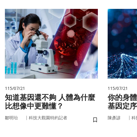
115/07/21
115/07/21
知道基因還不夠 人體為什麼
你的身體
比想像中更難懂？
基因定序
書
｜
｜
鄒明珆
科技大觀園特約記者
陳彥諺
科
儲存書籤