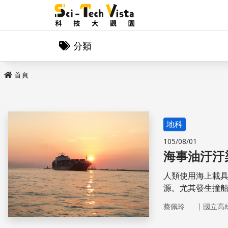
分類
首頁
地科
105/08/01
海事油汙汙
人類使用海上載
源。尤其發生撞
漏，對海洋及海
｜
蔡佩玲
國立高
面油污於未來數
理作為有決定性