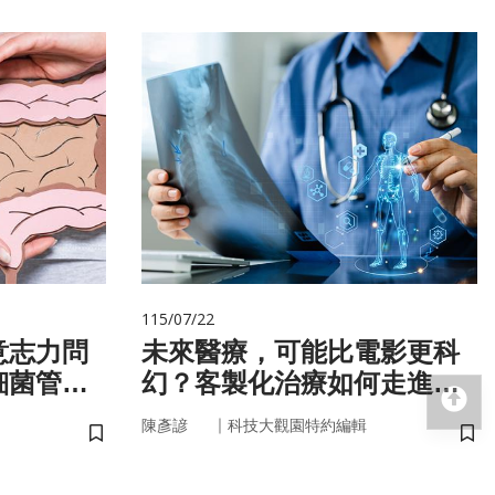
115/07/22
意志力問
未來醫療，可能比電影更科
細菌管
幻？客製化治療如何走進真
回
實世界
｜
陳彥諺
科技大觀園特約編輯
儲存書籤
儲