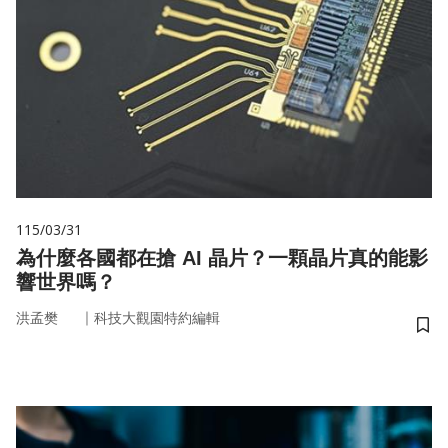
115/03/31
為什麼各國都在搶 AI 晶片？一顆晶片真的能影
響世界嗎？
｜
洪孟樊
科技大觀園特約編輯
儲