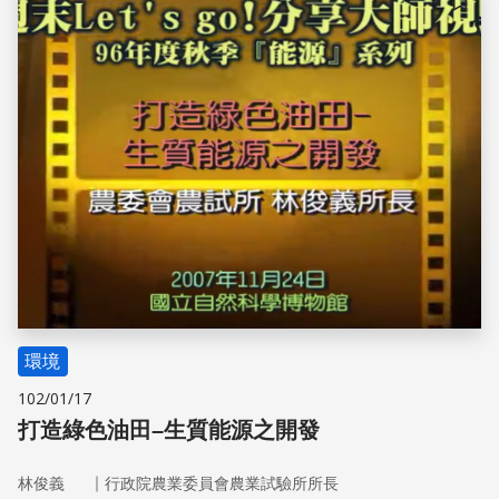
儲存
環境
102/01/17
打造綠色油田–生質能源之開發
｜
林俊義
行政院農業委員會農業試驗所所長