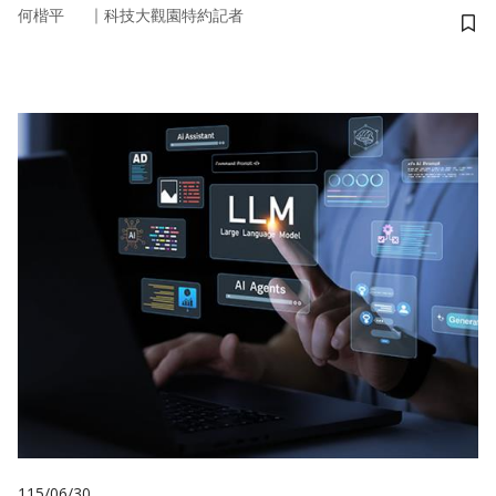
｜
何楷平
科技大觀園特約記者
儲
115/06/30