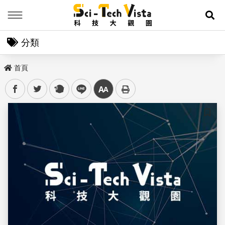
Menu
展
分類
首頁
facebook
twitter
plurk
line
中
儲存