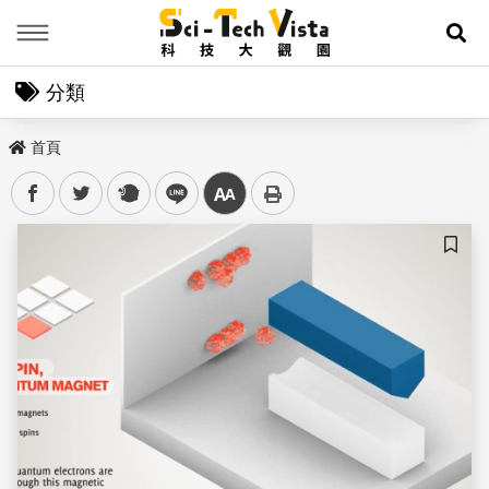
Menu
展
分類
首頁
facebook
twitter
plurk
line
中
儲存