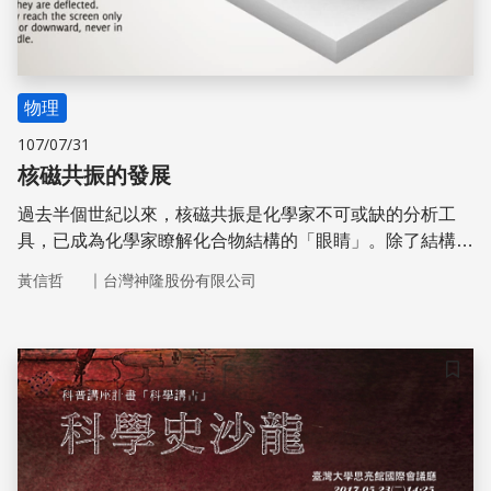
物理
107/07/31
核磁共振的發展
過去半個世紀以來，核磁共振是化學家不可或缺的分析工
具，已成為化學家瞭解化合物結構的「眼睛」。除了結構鑑
定，因為其即時且非破壞性的特性，亦常被應用在研究反應
｜
黃信哲
台灣神隆股份有限公司
動力學及分子間交互作用。在化學以外的領域，NMR與X射
線晶體繞射同為生物學家解密蛋白質結構的重要方法；另基
於NMR原理的磁振造影，則是醫學診斷不可或缺的工具，
原本是與化學、生物學及醫學影像等都沒什麼關聯的量子物
儲存
理基礎研究。