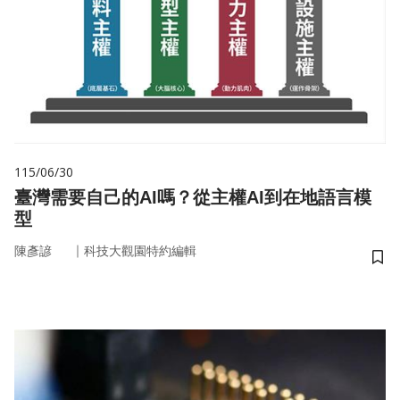
115/06/30
臺灣需要自己的AI嗎？從主權AI到在地語言模
型
｜
陳彥諺
科技大觀園特約編輯
儲