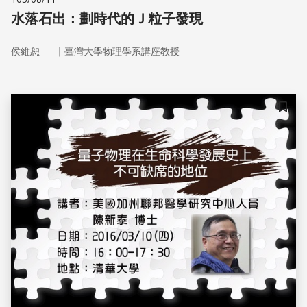
水落石出：劃時代的Ｊ粒子發現
｜
侯維恕
臺灣大學物理學系講座教授
儲存