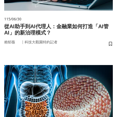
115/06/30
從AI助手到AI代理人：金融業如何打造「AI管
AI」的新治理模式？
｜
賴郁薇
科技大觀園特約記者
儲