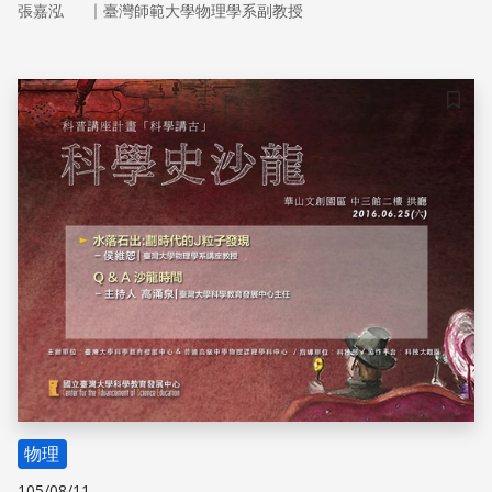
｜
張嘉泓
臺灣師範大學物理學系副教授
對古典的堅持，展開了全面的戰線。在這個關鑑時刻，波恩
討論電子散射的文章是一個轉戾點，波性與粒子性的直接面
對，導致了著名的機率解釋，也摧毀了古典科學一直假設的
確定性。就這樣，現代的量子物理啟航，與古典物理分道揚
儲存
鑣。
物理
105/08/11