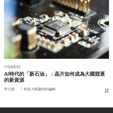
115/03/31
AI時代的「新石油」：晶片如何成為大國競逐
的新資源
｜
李元傑
科技大觀園特約編輯
儲