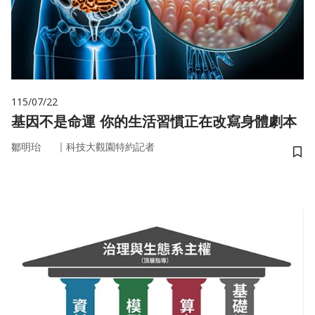
115/07/22
基因不是命運 你的生活習慣正在改寫身體劇本
｜
鄒明珆
科技大觀園特約記者
儲