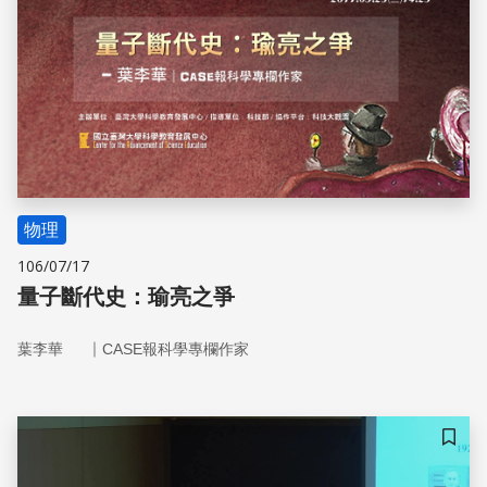
物理
106/07/17
量子斷代史：瑜亮之爭
｜
葉李華
CASE報科學專欄作家
儲存