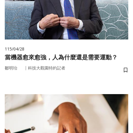
115/04/28
當機器愈來愈強，人為什麼還是需要運動？
｜
鄒明珆
科技大觀園特約記者
儲