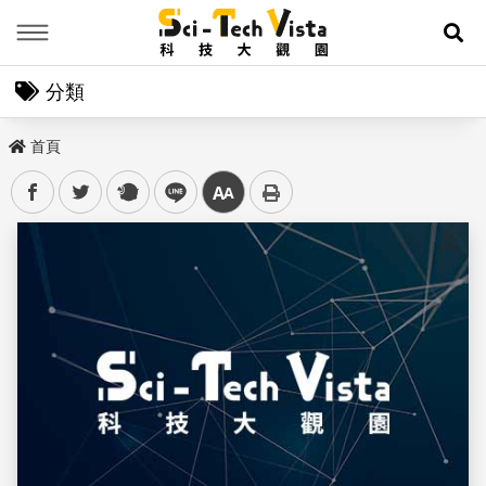
Menu
展
分類
首頁
facebook
twitter
plurk
line
中
儲存