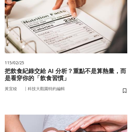
115/02/25
把飲食紀錄交給 AI 分析？重點不是算熱量，而
是看穿你的「飲食習慣」
｜
黃宜稜
科技大觀園特約編輯
儲