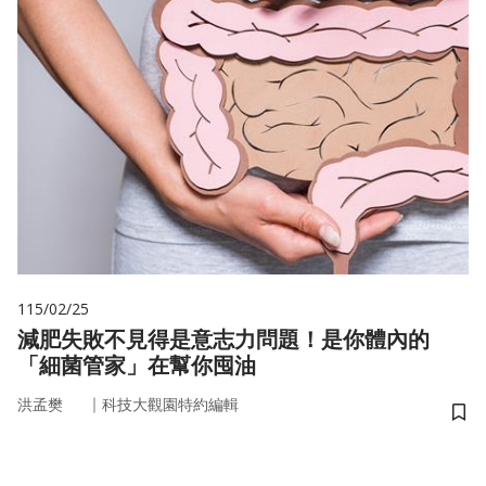
115/02/25
減肥失敗不見得是意志力問題！是你體內的
「細菌管家」在幫你囤油
｜
洪孟樊
科技大觀園特約編輯
儲