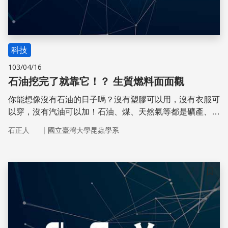
科技
103/04/16
石油挖完了就靠它！？ 生質燃料面面觀
你能想像沒有石油的日子嗎？沒有塑膠可以用，沒有衣服可
以穿，沒有汽油可以加！石油、煤、天然氣等都是礦產、非
再生資源，一旦用完就沒有了，也無法製造出來；要等它在
｜
石正人
國立臺灣大學昆蟲學系
地底下形成，需要上百萬年的時間
儲存