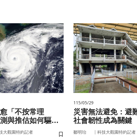
115/05/29
愈「不按常理
災害無法避免：避
測與推估如何驅動
社會韌性成為關鍵
？
｜
技大觀園特約記者
鄒明珆
科技大觀園特約記者