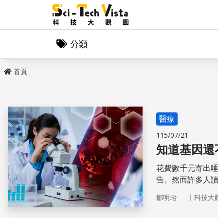
分類
首頁
醫療
115/07/21
花費數千元寄出
告。然而許多人
的基因都檢測了
｜
鄒明珆
科技大