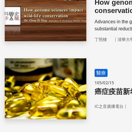
How genome
conservati
Advances in the g
substantial reduc
genome.
｜
丁照棣
清華大
醫療
105/02/15
癌症疫苗新
｜
IC之音廣播電台