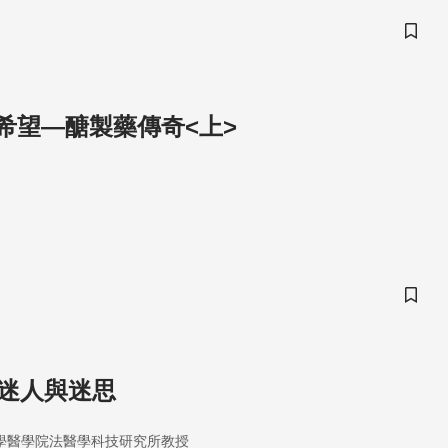
儲存
希望—醣製藥傳奇<上>
儲存
的迷人與迷思
學醫學院法醫學科技研究所教授