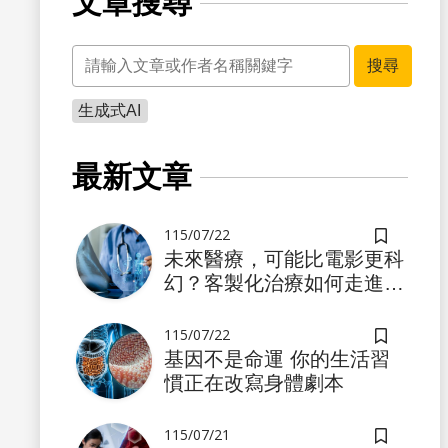
文章搜尋
關鍵字
搜尋
生成式AI
書籤
最新文章
115/07/22
儲存書籤
未來醫療，可能比電影更科
幻？客製化治療如何走進真
實世界
115/07/22
儲存書籤
基因不是命運 你的生活習
慣正在改寫身體劇本
書籤
115/07/21
儲存書籤