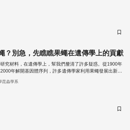
儲存
蠅？別急，先瞧瞧果蠅在遺傳學上的貢獻
研究材料，在遺傳學上，幫我們釐清了許多疑惑。從1900年
2000年解開基因體序列，許多遺傳學家利用果蠅發展出新技
，果蠅在遺傳學上的貢獻不容忽視。
學昆蟲學系
儲存