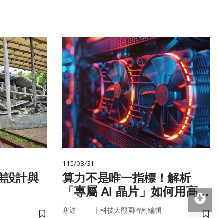
115/03/31
難設計與
算力不是唯一指標！解析
「專屬 AI 晶片」如何用高效
回
率驅動未來
｜
寒波
科技大觀園特約編輯