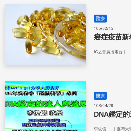
醫療
105/02/15
癌症疫苗新
｜
IC之音廣播電台
醫療
103/04/28
DNA鑑定
｜
李俊億
臺灣大