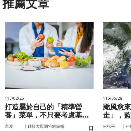
推薦文章
115/02/25
115/05/28
打造屬於自己的「精準營
颱風愈來
養」菜單，不只要考慮基
走」，監
因，關鍵更在腸道微生物
防災決策
｜
｜
寒波
科技大觀園特約編輯
何楷平
科