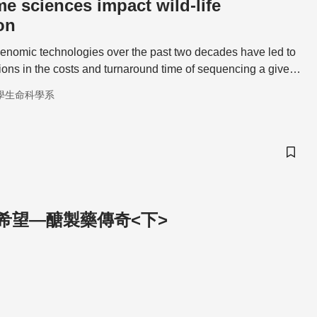
 sciences impact wild-life
on
enomic technologies over the past two decades have led to
tions in the costs and turnaround time of sequencing a given
學生命科學系
儲存
希望—醣製藥傳奇<下>