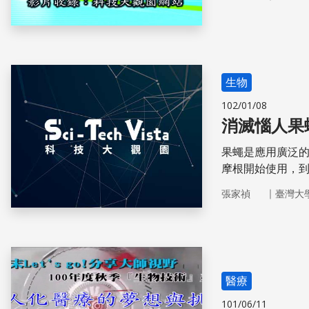
生物
102/01/08
消滅惱人果
果蠅是應用廣泛的
摩根開始使用，到
術，解決新問題
｜
張家禎
臺灣大
醫療
101/06/11