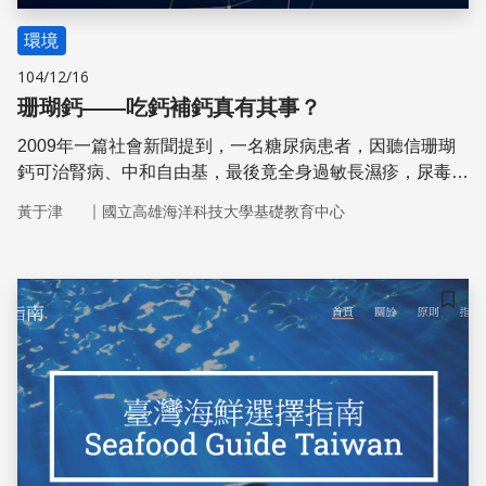
環境
104/12/16
珊瑚鈣——吃鈣補鈣真有其事？
2009年一篇社會新聞提到，一名糖尿病患者，因聽信珊瑚
鈣可治腎病、中和自由基，最後竟全身過敏長濕疹，尿毒也
從每百毫升二點多毫克飆至五點多毫克，差點就得洗腎。為
｜
黃于津
國立高雄海洋科技大學基礎教育中心
何珊瑚鈣會引起患者的過敏反應？其成分與製作過程為何？
又是否為最佳的補鈣產品？
儲存