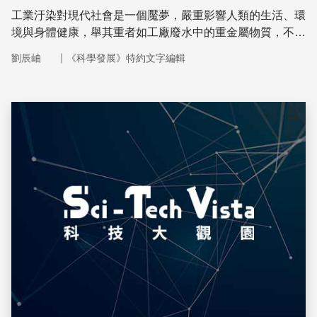
工業汙染對現代社會是一個魘夢，嚴重影響人類的生活、環
境與身體健康，舉其重者如工廠廢水中的重金屬物質，不但
汙染了河川，也汙染了廢水流經的土壤。
｜
劉辰岫
《科學發展》特約文字編輯
儲存