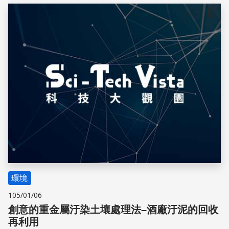
硫化汞
儲存
環境
105/01/06
創意的重金屬汙染土壤處理法–酒廠汙泥的回收
再利用