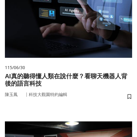
115/06/30
AI真的聽得懂人類在說什麼？看聊天機器人背
後的語言科技
｜
陳玉鳳
科技大觀園特約編輯
儲