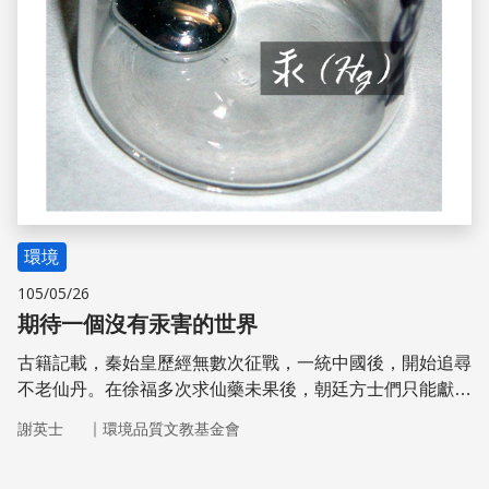
環境
105/05/26
期待一個沒有汞害的世界
古籍記載，秦始皇歷經無數次征戰，一統中國後，開始追尋
不老仙丹。在徐福多次求仙藥未果後，朝廷方士們只能獻上
煉丹爐內所修煉的丹藥，憑藉著三寸不爛之舌，竟也讓始皇
｜
謝英士
環境品質文教基金會
信服。至於此「丹藥」的成分為何? 據說包含諸多重金屬，
其中一種名為朱砂，但它的真實身分其實是含汞的化合物－