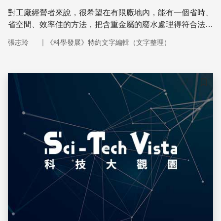
對工廠經營者來說，很希望在有限廠地內，能有一個省時、
省空間、效率佳的方法，把含重金屬的廢水處理得符合法定
放流標準，這類技術也是環保領域的研究重點。
｜
張志玲
《科學發展》特約文字編輯（文字整理）
儲存