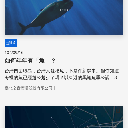
環境
104/09/16
如何年年有「魚」？
台灣四面環島，台灣人愛吃魚，不是件新鮮事。但你知道，
海裡的魚已經越來越少了嗎？以東港的黑鮪魚季來說，88
年一年還能捕獲一萬兩千多條，但到了2015年竟然連一千
｜
臺北之音廣播股份有限公司
條都不到。漁獲量的削減十分驚人，但聰明吃——不挑太大
隻的魚，盡量不吃內臟，可以讓海洋資源能夠健康的延續下
去，也讓海洋裡有魚，餐桌上也年年有魚。
儲存