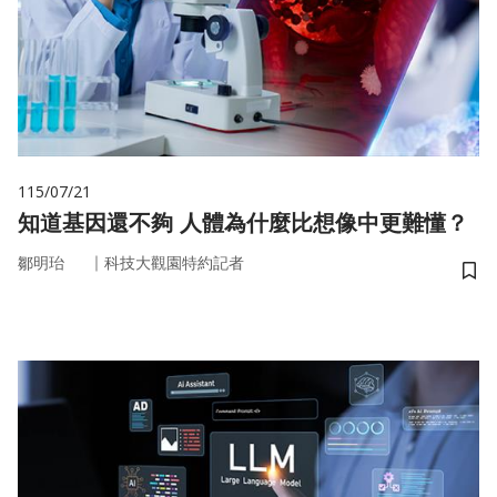
115/07/21
知道基因還不夠 人體為什麼比想像中更難懂？
｜
鄒明珆
科技大觀園特約記者
儲