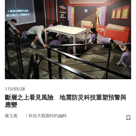
115/05/28
斷層之上看見風險 地震防災科技重塑預警與
應變
｜
陳玉鳳
科技大觀園特約編輯
儲