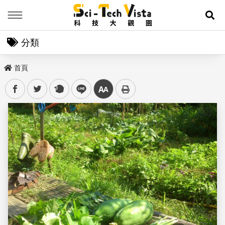
Menu
展
分類
首頁
facebook
twitter
plurk
line
中
儲存