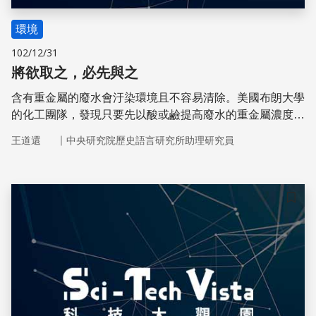
環境
102/12/31
將欲取之，必先與之
含有重金屬的廢水會汙染環境且不容易清除。美國布朗大學
的化工團隊，發現只要先以酸或鹼提高廢水的重金屬濃度；
再以電極把陽離子轉變成穩定的固態，就能獲得令人滿意的
｜
王道還
中央研究院歷史語言研究所助理研究員
成果。
儲存