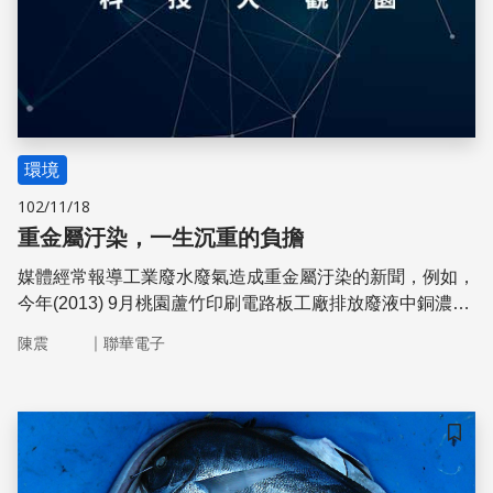
環境
102/11/18
重金屬汙染，一生沉重的負擔
媒體經常報導工業廢水廢氣造成重金屬汙染的新聞，例如，
今年(2013) 9月桃園蘆竹印刷電路板工廠排放廢液中銅濃度
超標、7月彰化和美鎮周遭3個鄉鎮的稻田再次遭到鉻、銅
｜
陳震
聯華電子
等重金屬污染，還有之前的香山綠牡蠣事件，一個個案例，
終將為這塊土地上的人們，帶來一生沉重的負擔
儲存