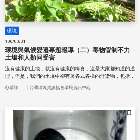
環境
106/03/31
環境與氣候變遷專題報導（二）毒物管制不力
土壤和人類同受害
沒有健康的土地，就沒有健康的糧食，這是大家都知道的道
理，但是，我們的土壤中卻有著各式各樣的汙染物，包括灌
溉渠道被汙染的農地、被工廠不當排放有毒物質和惡意棄置
｜
彭瑞祥
台灣環境資訊協會環境資訊中心
廢棄物的場地、廢棄工廠舊址遺留毒素，以及人為操作不當
產生的毒素，都有許許多多鮮明的例子。事實上，土壤汙染
攸關作物健康與消費者安全的
儲存