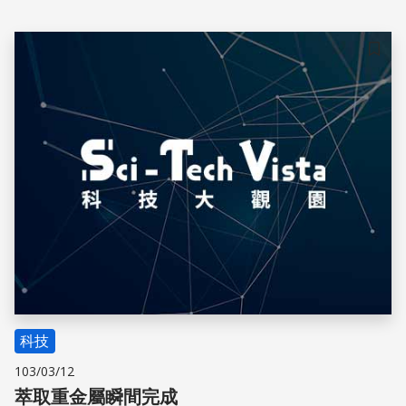
一定含汞嗎？雨水中的汞可能有什麼危害？
儲存
科技
103/03/12
萃取重金屬瞬間完成