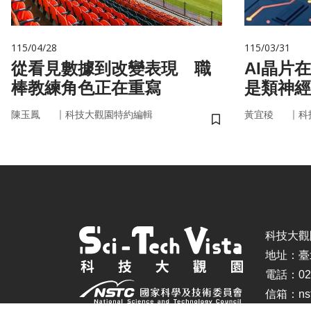
115/04/28
115/03/31
從看見數據到改變表現 職
AI晶片
棒教練角色正在重寫
是類神經
｜
｜
陳玉鳳
科技大觀園特約編輯
黃宜稜
科
儲存書籤
科技大觀園 ©
地址：臺
電話：02-
信箱：nstc