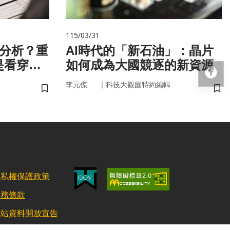
115/03/31
 分析？重
AI時代的「新石油」：晶片
是看穿你
如何成為大國競逐的新資源
回
｜
李元傑
科技大觀園特約編輯
儲存書籤
儲
隱私權保護政策
服務條款
網站資料開放宣告