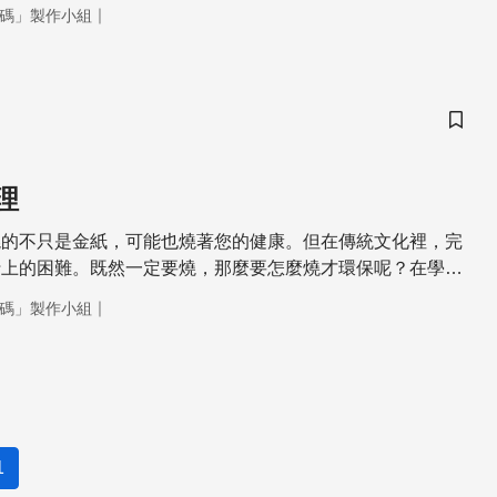
，我們叫它「亂流」。亂流產生的顛簸，經常讓機上的物品四
｜
碼」製作小組
會把人從座位上拋起。除了造成飛行上的威脅，亂流不穩定的
在日常生活中。例如高爾夫球坑坑洞洞的表面，棒球投手們的
亂流系統應用的例子。
儲存
理
燒的不只是金紙，可能也燒著您的健康。但在傳統文化裡，完
行上的困難。既然一定要燒，那麼要怎麼燒才環保呢？在學界
究下，發展出一種以焚化爐技術為概念的環保金爐，藉由完全
｜
碼」製作小組
空氣污染物的排放降至最低。
1