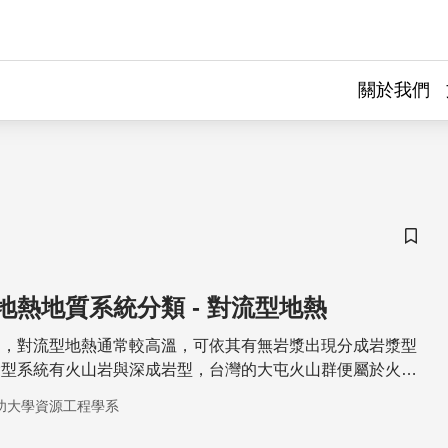
關於我們
儲存
地熱地質系統分類 - 對流型地熱
同，對流型地熱通常較高溫，可依其有無岩漿出現分成岩漿型
漿型系統有火山岩與深成岩型，台灣的大屯火山群便屬於火山
火山流體往外擴散的過程中會與地層流體或天水中和，將本來
功大學資源工程學系
性流體，因此在火山外圍區域可能有地熱開發機會 。