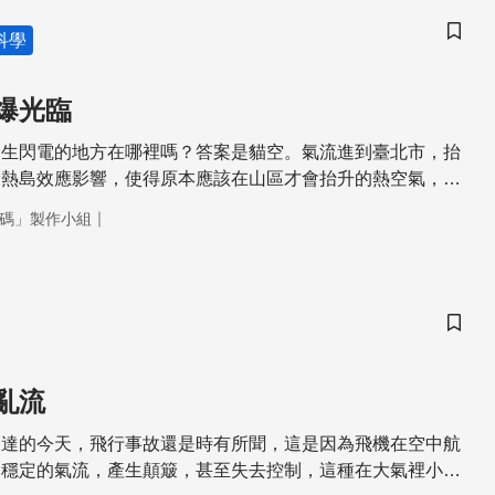
科學
儲存
爆光臨
發生閃電的地方在哪裡嗎？答案是貓空。氣流進到臺北市，抬
到熱島效應影響，使得原本應該在山區才會抬升的熱空氣，提
郊的小山丘就逐漸上升形成對流，除了造成大雨，也增加了雷
｜
碼」製作小組
儲存
亂流
發達的今天，飛行事故還是時有所聞，這是因為飛機在空中航
不穩定的氣流，產生顛簸，甚至失去控制，這種在大氣裡小範