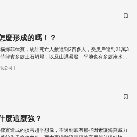
儲存
怎麼形成的嗎！？
橫掃菲律賓，統計死亡人數達到2百多人，受災戶達到21萬3
成菲律賓多處土石坍塌，以及山洪暴發，平地也有多處淹水，
的慘況。看見這樣的災情，好像會把我們拉回臺灣的夏天，似
｜
限公司
聞這般情形。上個禮拜我們知道了，其實颱風一年四季都有的
小到大也不疑有它，認定颱風是經常發生在我們周圍的一種自
是，你有認真想過嗎？為什麼會有颱風呢？今天科學了沒？就
風的形成原因？
儲存
什麼這麼強？
菲律賓造成的損害超乎想像，不過到底有那些因素讓海燕威力