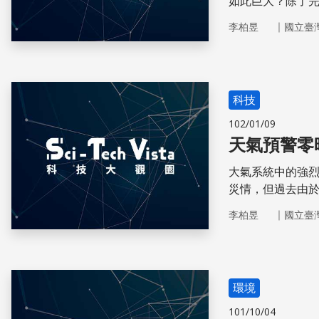
如此巨大？除了
或許早就注定了
｜
李柏昱
國立臺
科技
102/01/09
天氣預警零
大氣系統中的強
災情，但過去由
難。中央氣象局
｜
李柏昱
國立臺
報精準度，以提
環境
101/10/04