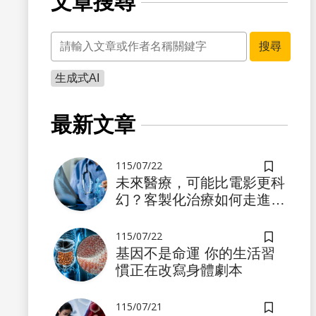
文章搜尋
關鍵字
搜尋
生成式AI
書籤
最新文章
115/07/22
儲存書籤
未來醫療，可能比電影更科
幻？客製化治療如何走進真
實世界
115/07/22
儲存書籤
基因不是命運 你的生活習
慣正在改寫身體劇本
書籤
115/07/21
儲存書籤