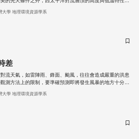
完美的先天條件之外，西太平洋對流層頂的高度與低溫特性，
這個地區的國家與人民，經常要面對超級強颱的威脅
灣大學 地理環境資源學系
儲存
時差
烈對流天氣，如雷陣雨、鋒面、颱風，往往會造成嚴重的洪患
於觀測方法上的限制，要準確預測即將發生風暴的地方十分困
近年來與美國國家大氣研究中心合作，引入多項技術以改善預
灣大學 地理環境資源學系
升政府或民眾對於災難性天氣的應變能力。
儲存