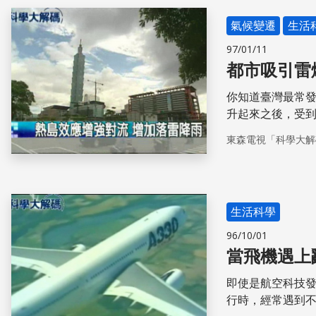
氣候變遷
生活
97/01/11
都市吸引雷
你知道臺灣最常
升起來之後，受
早在靠近都市近
東森電視「科學大解
擊發生的機率。
生活科學
96/10/01
當飛機遇上
即使是航空科技
行時，經常遇到