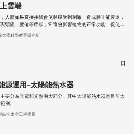
追上雲端
劑，人體如果直接接觸會使黏膜受到刺激，造成肺功能衰退，
出現頭痛、疲倦等症狀；它還會影響植物的正常功能，促使莖
氧對人類的影響好壞參半，因此監控地表臭氧濃度成了相當重
範大學科學教育研究所
儲存
能源運用–太陽能熱水器
用主要分為光電和光熱兩大部分，其中太陽能熱水器是目前太
的範例。
學航空太空工程學系