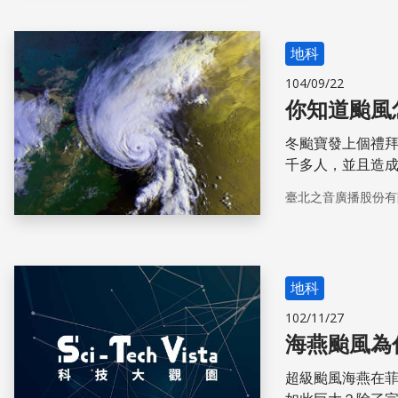
地科
104/09/22
你知道颱風
冬颱寶發上個禮拜
千多人，並且造
更傳出房屋倒塌
臺北之音廣播股份有
乎在夏季才會聽
這個事實，而從
然天氣現象，可
帶您一起了解颱
地科
102/11/27
海燕颱風為
超級颱風海燕在