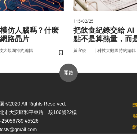
115/02/25
在模仿人腦嗎？什麼
把飲食紀錄交給 AI
網路晶片
點不是算熱量，而
的「飲食習慣」
｜
技大觀園特約編輯
黃宜稜
科技大觀園特約編輯
儲存書籤
開啟
2020 All Rights Reserved.
北市大安區和平東路二段106號22樓
25056789 #5526
stv@gmail.com