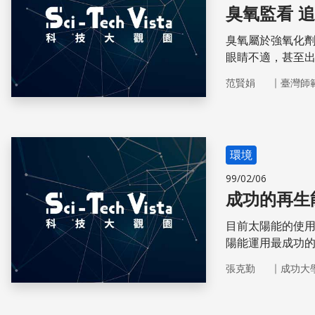
臭氧監看 
臭氧屬於強氧化
眼睛不適，甚至
葉枯黃。由於臭
｜
范賢娟
臺灣師
要的工作。
環境
99/02/06
成功的再生
目前太陽能的使
陽能運用最成功
｜
張克勤
成功大