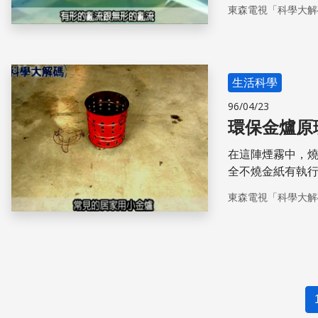
圍的不穩定氣流
東森電視「科學大解
處散落，甚至還
特性也經常出現
變化球，都是的
生活科學
96/04/23
環保金爐原
在這陣煙霧中，
全不燒金紙有執
與業界的共同研
東森電視「科學大解
燃燒的原理，將