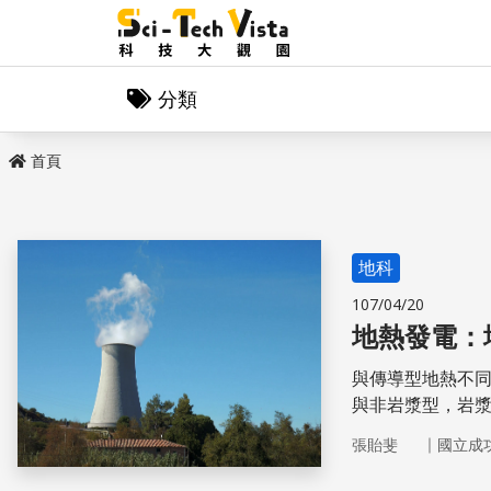
分類
首頁
地科
107/04/20
地熱發電：
與傳導型地熱不
與非岩漿型，岩
岩型，在其周圍
｜
張貽斐
國立成
的酸性流體變成中