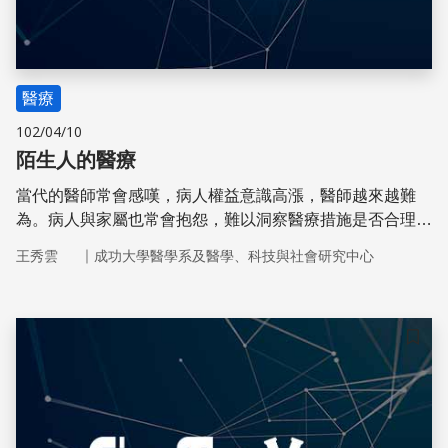
醫療
102/04/10
陌生人的醫療
當代的醫師常會感嘆，病人權益意識高漲，醫師越來越難
為。病人與家屬也常會抱怨，難以洞察醫療措施是否合理，
內心充滿了疑惑。
｜
王秀雲
成功大學醫學系及醫學、科技與社會研究中心
儲存