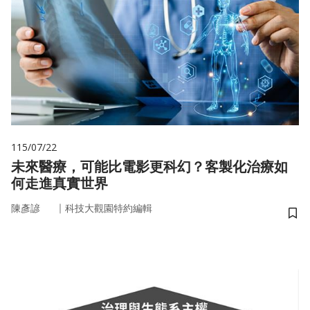
115/07/22
未來醫療，可能比電影更科幻？客製化治療如
何走進真實世界
｜
陳彥諺
科技大觀園特約編輯
儲