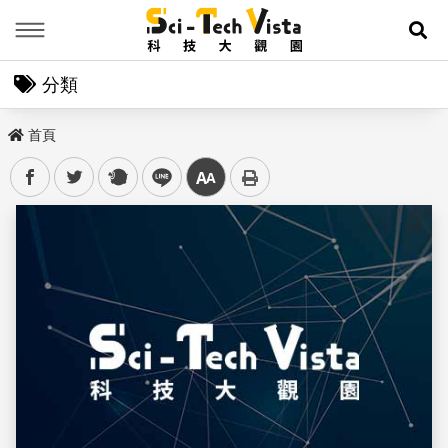
Menu
展
分類
首頁
facebook
twitter
plurk
line
中
儲存