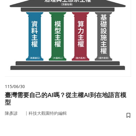
115/06/30
臺灣需要自己的AI嗎？從主權AI到在地語言模
型
｜
陳彥諺
科技大觀園特約編輯
儲