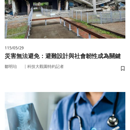
115/05/29
災害無法避免：避難設計與社會韌性成為關鍵
｜
鄒明珆
科技大觀園特約記者
儲