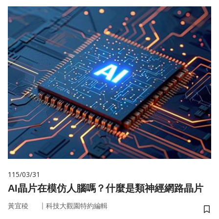
115/03/31
AI晶片在模仿人腦嗎？什麼是類神經網路晶片
｜
黃宜稜
科技大觀園特約編輯
儲