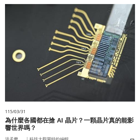
115/03/31
為什麼各國都在搶 AI 晶片？一顆晶片真的能影
響世界嗎？
｜
洪孟樊
科技大觀園特約編輯