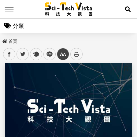
Menu
展
分類
首頁
facebook
twitter
plurk
line
中
儲存