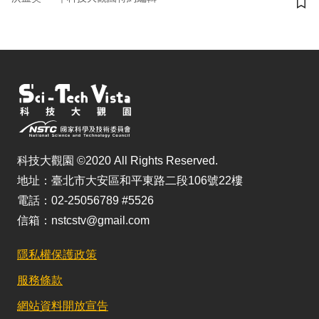
儲
科技大觀園 ©2020 All Rights Reserved.
地址：臺北市大安區和平東路二段106號22樓
電話：02-25056789 #5526
信箱：nstcstv@gmail.com
隱私權保護政策
服務條款
網站資料開放宣告