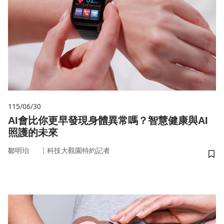
115/06/30
AI會比你更早發現身體異常嗎？智慧健康與AI
照護的未來
｜
鄒明珆
科技大觀園特約記者
儲