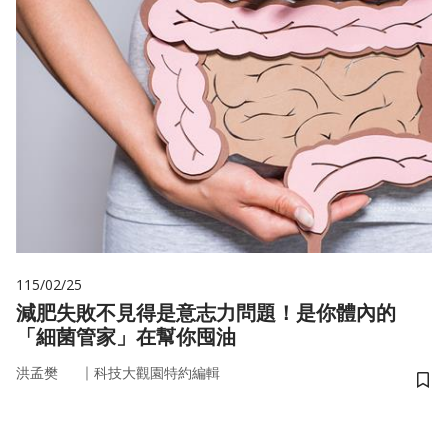
115/02/25
減肥失敗不見得是意志力問題！是你體內的
「細菌管家」在幫你囤油
｜
洪孟樊
科技大觀園特約編輯
儲