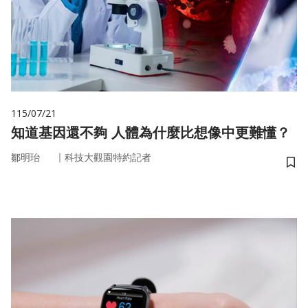
115/07/21
知道基因還不夠 人體為什麼比想像中更難懂？
｜
鄒明珆
科技大觀園特約記者
儲