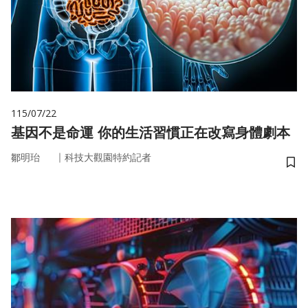
115/07/22
基因不是命運 你的生活習慣正在改寫身體劇本
｜
鄒明珆
科技大觀園特約記者
儲