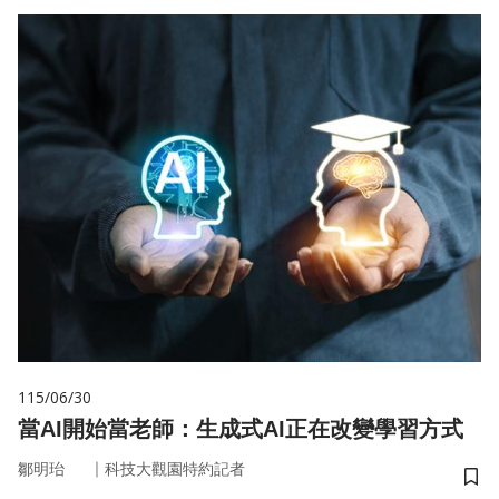
115/06/30
當AI開始當老師：生成式AI正在改變學習方式
｜
鄒明珆
科技大觀園特約記者
儲