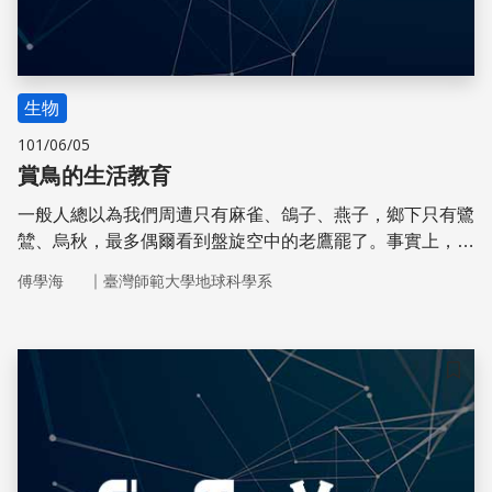
生物
101/06/05
賞鳥的生活教育
一般人總以為我們周遭只有麻雀、鴿子、燕子，鄉下只有鷺
鷥、烏秋，最多偶爾看到盤旋空中的老鷹罷了。事實上，台
灣常見的鳥至少有數十種。從戶外賞鳥活動中去認識生活周
｜
傅學海
臺灣師範大學地球科學系
遭的鳥類，可以彌補學校教育的不足，豐富我們對大自然的
知識和對鄉土的認識。
儲存