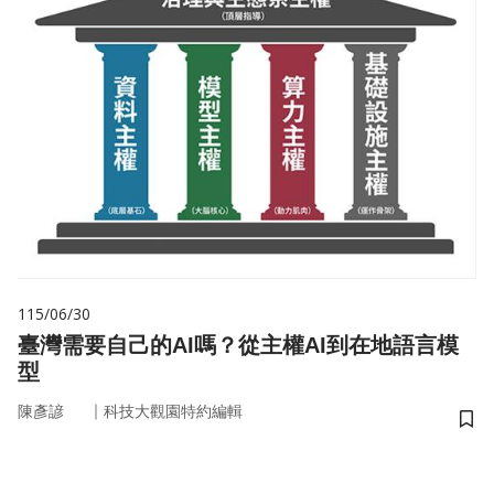
115/06/30
臺灣需要自己的AI嗎？從主權AI到在地語言模
型
｜
陳彥諺
科技大觀園特約編輯
儲