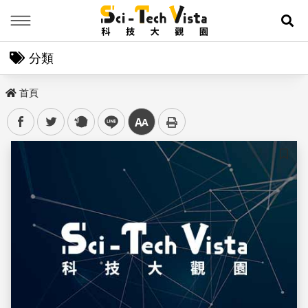
Menu
展
分類
首頁
facebook
twitter
plurk
line
中
儲存