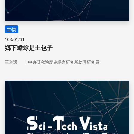
生物
108/01/31
鄉下蟾蜍是土包子
｜
王道還
中央研究院歷史語言研究所助理研究員
儲存