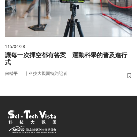
115/04/28
讓每一次揮空都有答案 運動科學的普及進行
式
｜
何楷平
科技大觀園特約記者
儲