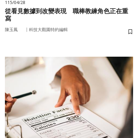
115/04/28
從看見數據到改變表現 職棒教練角色正在重
寫
｜
陳玉鳳
科技大觀園特約編輯
儲