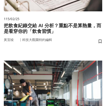
115/02/25
把飲食紀錄交給 AI 分析？重點不是算熱量，而
是看穿你的「飲食習慣」
｜
黃宜稜
科技大觀園特約編輯
儲