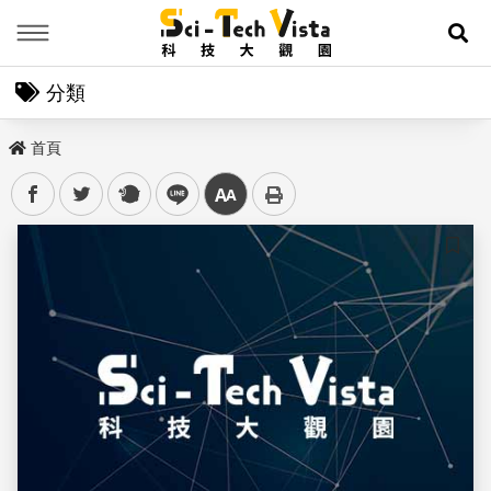
Menu
展
分類
首頁
facebook
twitter
plurk
line
中
儲存