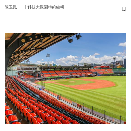
｜
陳玉鳳
科技大觀園特約編輯
儲