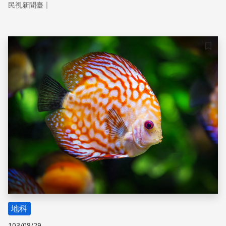
｜
民視新聞臺
雌性的青睞，進而取得交配，讓自己的基因得以傳承，進一
步讓自己的族群壯大！
儲存
地科
103/08/29