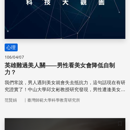
心理
106/04/07
英雄難過美人關——男性看美女會降低自制
力？
我們常說，男人遇到美女就會失去抵抗力，這句話現在有研
究證實了！中山大學邱文彬教授研究發現，男性遭逢美女
時，所誘發的求偶思維會導致其自制力降低，因此對於戒
｜
范賢娟
臺灣師範大學科學教育研究所
菸、戒酒、減重、戒賭或衝動性購買等和自制力有關的行
為，很容易就會破功。
儲存