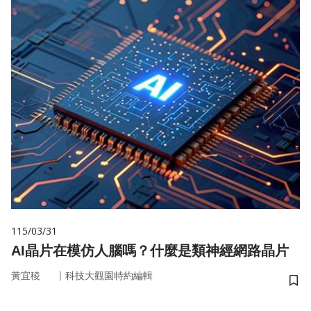
115/03/31
AI晶片在模仿人腦嗎？什麼是類神經網路晶片
｜
黃宜稜
科技大觀園特約編輯
儲