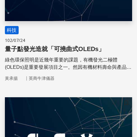
科技
102/07/24
量子點發光造就「可撓曲式OLEDs」
綠色環保照明是近幾年重要的課題，有機發光二極體
(OLEDs)是重要發展項目之一。然因有機材料壽命與產品穩
定性問題，使其應用相對受限；近年來因奈米量子化無機鎘
｜
黃承揚
英商牛津儀器
硒材料融入OLEDs的製程應用，讓OLEDs有了新突破與發
展，我們稱它為混合型OLED，或是量子點發光二極體
儲存