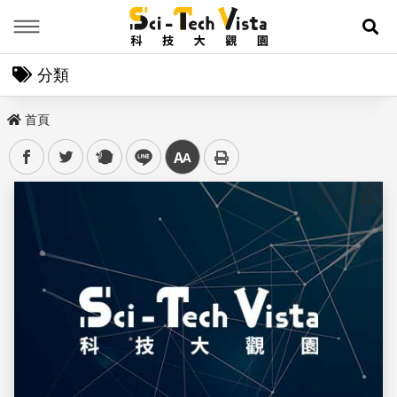
Menu
展
分類
首頁
facebook
twitter
plurk
line
中
儲存