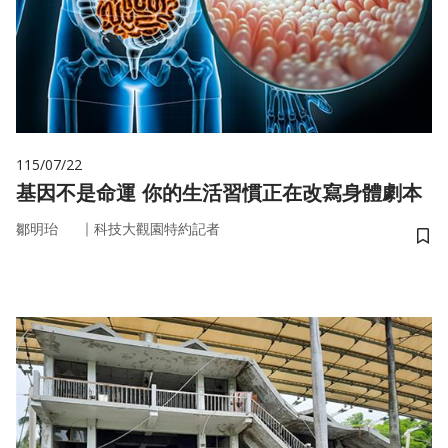
115/07/22
基因不是命運 你的生活習慣正在改寫身體劇本
｜
鄒明珆
科技大觀園特約記者
儲