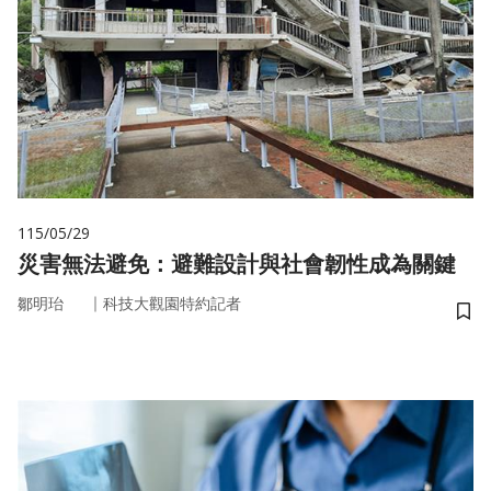
115/05/29
災害無法避免：避難設計與社會韌性成為關鍵
｜
鄒明珆
科技大觀園特約記者
儲