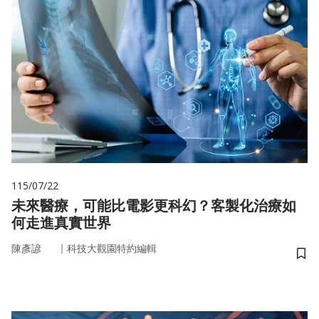
115/07/22
未來醫療，可能比電影更科幻？客製化治療如
何走進真實世界
｜
陳彥諺
科技大觀園特約編輯
儲