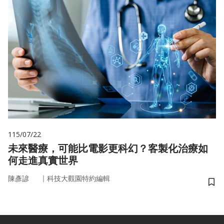
115/07/22
未來醫療，可能比電影更科幻？客製化治療如
何走進真實世界
｜
陳彥諺
科技大觀園特約編輯
儲