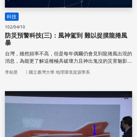
科技
102/04/10
防災預警科技(三)：風神駕到 難以捉摸龍捲風
暴
台灣，雖然頻率不高，但是每年偶爾仍會見到龍捲風出現的
消息，為能更了解這種極具破壞力且神出鬼沒的災害魅影，
我們邀請到台灣大學大氣系周仲島教授，為我們介紹龍捲風
｜
李柏昱
國立臺灣大學 地理環境資源學系
成因和目前用來「捕捉」龍捲風以及氣象觀測的重要儀器─
都卜勒雷達
儲存