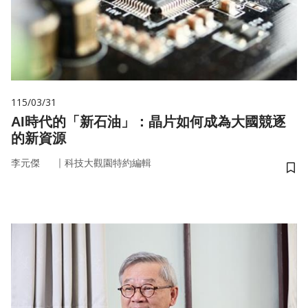
115/03/31
AI時代的「新石油」：晶片如何成為大國競逐
的新資源
｜
李元傑
科技大觀園特約編輯
儲