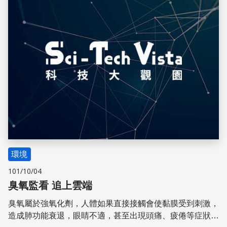
環境
101/10/04
臭氧監看 追上雲端
臭氧屬於強氧化劑，人體如果直接接觸會使黏膜受到刺激，
造成肺功能衰退，眼睛不適，甚至出現頭痛、疲倦等症狀；