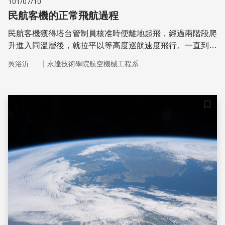
101/07/10
民航客機的正常飛航過程
民航客機獲得塔台管制員核准時便離地起飛，經過兩階段爬
升進入同溫層後，就拉平以等高度巡航速度飛行。一直到快
抵達目的地之前，才慢慢減低速度並下滑，快到跑道頭之
｜
吳浴沂
永達技術學院航空機械工程系
前，便執行進場程序而緩慢下降落地。
儲存