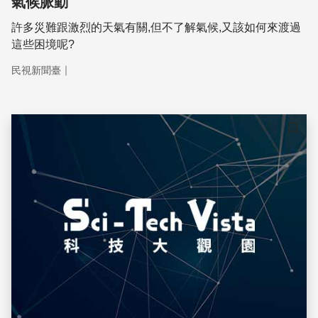
氣候脈動
許多災難跟激烈的天氣有關,但不了解氣候,又該如何來渡過
這些困境呢?
｜
民視新聞臺
儲存