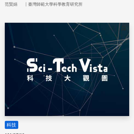
它還會影響植物的正常功能，促使莖葉枯黃。由於臭氧對人
｜
范賢娟
臺灣師範大學科學教育研究所
類的影響好壞參半，因此監控地表臭氧濃度成了相當重要的
工作。
儲存
科技