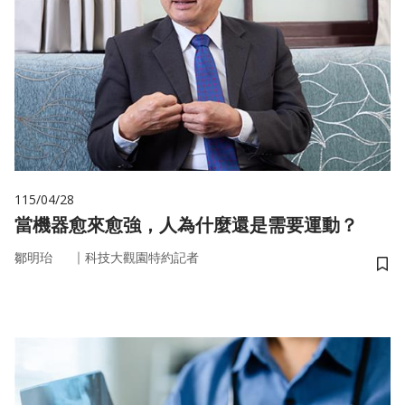
115/04/28
當機器愈來愈強，人為什麼還是需要運動？
｜
鄒明珆
科技大觀園特約記者
儲