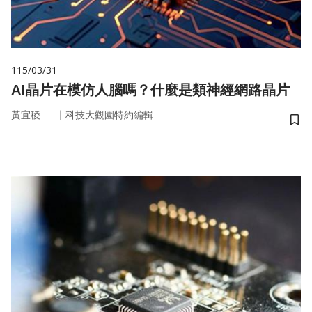
115/03/31
AI晶片在模仿人腦嗎？什麼是類神經網路晶片
｜
黃宜稜
科技大觀園特約編輯
儲