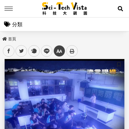
Menu
展
分類
首頁
facebook
twitter
plurk
line
中
儲存