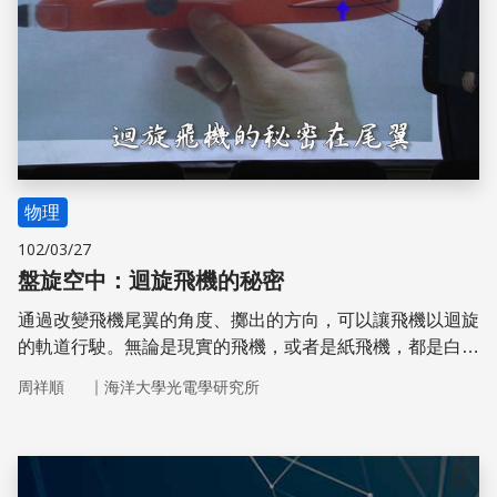
物理
102/03/27
盤旋空中：迴旋飛機的秘密
通過改變飛機尾翼的角度、擲出的方向，可以讓飛機以迴旋
的軌道行駛。無論是現實的飛機，或者是紙飛機，都是白努
利原理的結果！
｜
周祥順
海洋大學光電學研究所
儲存