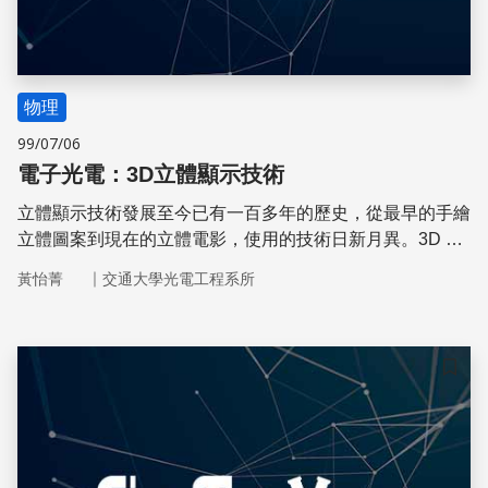
物理
99/07/06
電子光電：3D立體顯示技術
立體顯示技術發展至今已有一百多年的歷史，從最早的手繪
立體圖案到現在的立體電影，使用的技術日新月異。3D 立
體顯示技術大致可分為兩類–眼鏡及裸眼技術
｜
黃怡菁
交通大學光電工程系所
儲存