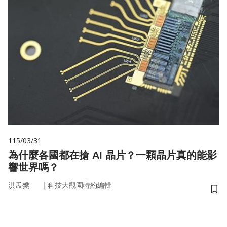
115/03/31
為什麼各國都在搶 AI 晶片？一顆晶片真的能影
響世界嗎？
｜
洪孟樊
科技大觀園特約編輯
儲