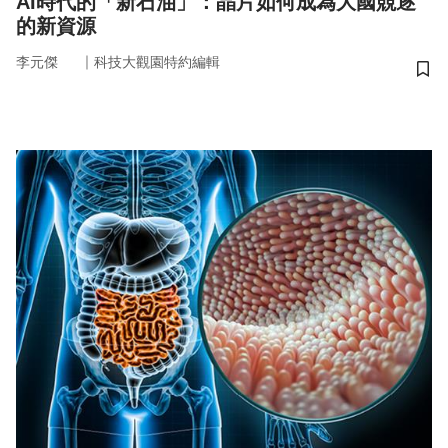
AI時代的「新石油」：晶片如何成為大國競逐
的新資源
｜
李元傑
科技大觀園特約編輯
儲