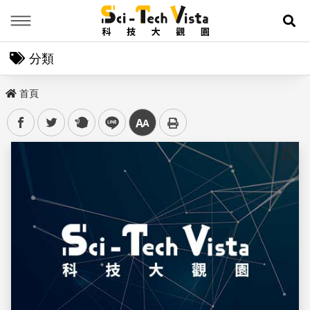
Menu
展
分類
首頁
facebook
twitter
plurk
line
中
儲存