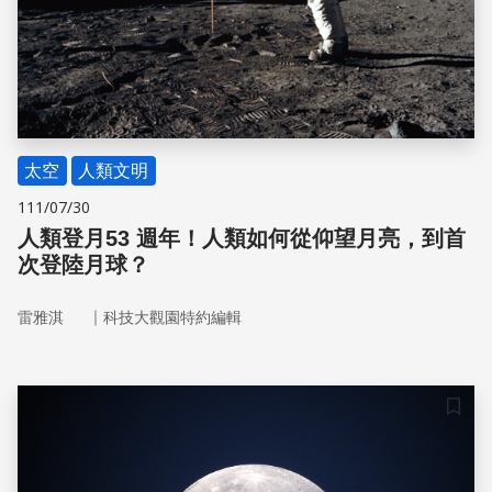
太空
人類文明
111/07/30
人類登月53 週年！人類如何從仰望月亮，到首
次登陸月球？
｜
雷雅淇
科技大觀園特約編輯
儲存