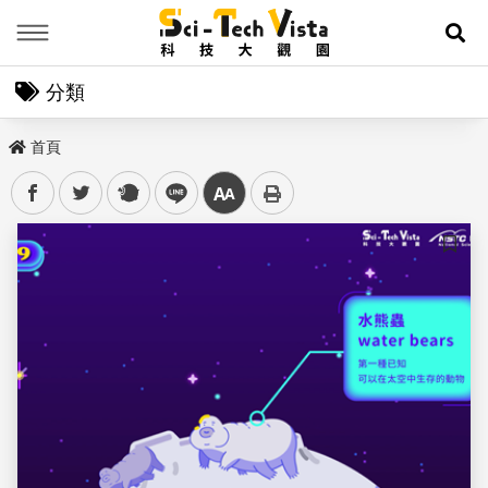
Menu
展
分類
首頁
facebook
twitter
plurk
line
中
儲存