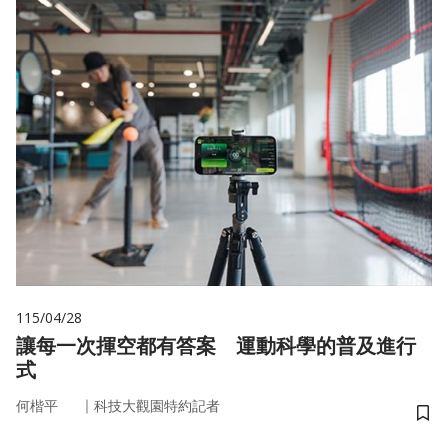
115/04/28
讓每一次揮空都有答案 運動科學的普及進行
式
｜
何楷平
科技大觀園特約記者
儲