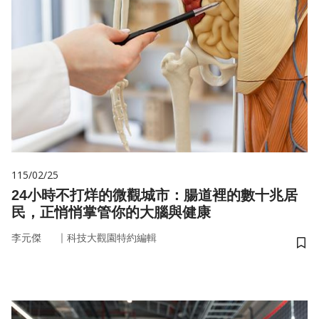
115/02/25
24小時不打烊的微觀城市：腸道裡的數十兆居
民，正悄悄掌管你的大腦與健康
｜
李元傑
科技大觀園特約編輯
儲