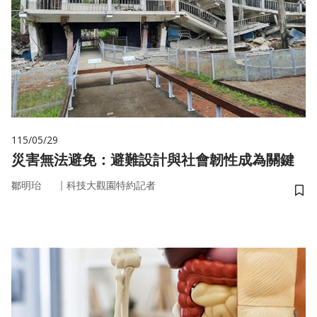
115/05/29
災害無法避免：避難設計與社會韌性成為關鍵
｜
鄒明珆
科技大觀園特約記者
儲