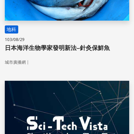
地科
103/08/29
日本海洋生物學家發明新法–針灸保鮮魚
｜
城市廣播網
儲存