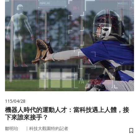
115/04/28
機器人時代的運動人才：當科技遇上人體，接
下來誰來接手？
｜
鄒明珆
科技大觀園特約記者
儲