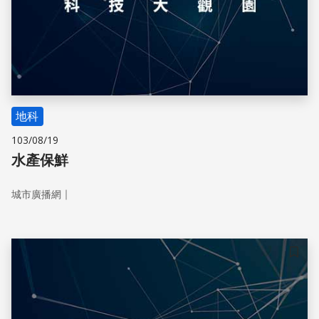
地科
103/08/19
水產保鮮
｜
城市廣播網
儲存