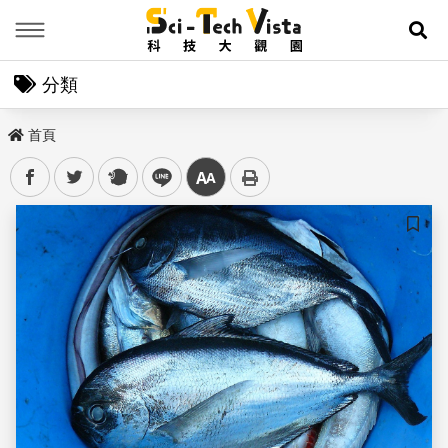
Menu
展
分類
首頁
facebook
twitter
plurk
line
中
儲存