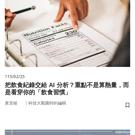
115/02/25
把飲食紀錄交給 AI 分析？重點不是算熱量，而
是看穿你的「飲食習慣」
｜
黃宜稜
科技大觀園特約編輯
儲