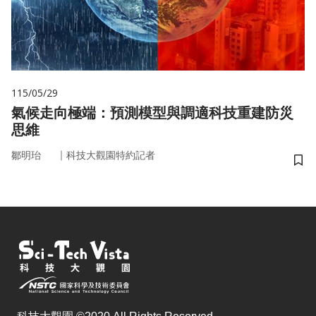
115/05/29
氣候走向極端：預測模型與調適科技重建防災
思維
｜
鄒明珆
科技大觀園特約記者
儲