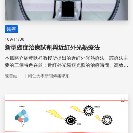
醫療
109/11/30
新型癌症治療試劑與近紅外光熱療法
本篇將介紹黃耿祥教授所提出的近紅外光熱療法。該療法主
要的三個特色在於：近紅外光縮短光照的治療時間、高效率
的光敏劑硫化銅以及能搭配磁振造影顯影的四氧化三鐵。因
｜
陳雲岫
輔仁大學新聞傳播學系
此可知，這個藥物的發明使得癌症治療更精準、副作用更
低，四氧化三鐵的發現更對治療後續的追蹤檢查有很大的幫
助。
儲存