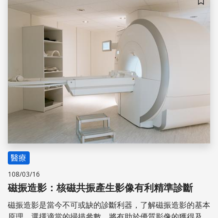
文要介紹的新型癌症治療試劑，是由生物醫學聯手奈米科
儲存
技，為癌症治療開啟新頁。台灣研究團隊成功開發出「四氧
化三鐵－硫化銅殼奈米粒子」，這個全新的奈米材料可以想
像成跟蛋一樣，蛋殼是硫化銅，蛋黃是四氧化三鐵，由於硫
化銅吸收近紅外光表現相當優秀，可吸收介於700至
1300nm波長之
醫療
108/03/16
磁振造影：核磁共振產生影像有利精準診斷
磁振造影是當今不可或缺的診斷利器，了解磁振造影的基本
原理，選擇適當的掃描參數，將有助於優質影像的獲得及醫