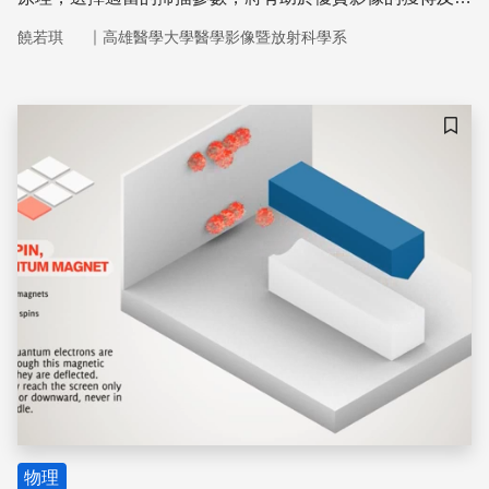
師準確的判讀，更能達到早期診斷及早期治療的目的。
｜
饒若琪
高雄醫學大學醫學影像暨放射科學系
儲存
物理