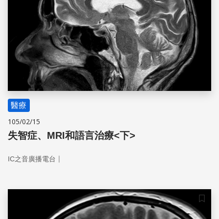
醫療
105/02/15
失智症、MRI和語言治療<下>
｜
IC之音廣播電台
儲存