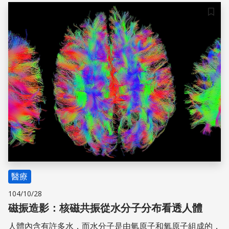
儲存
醫療
104/10/28
磁振造影：核磁共振從水分子分布看透人體
人體內含有許多水，而水分子是由氫原子和氧原子組成的，