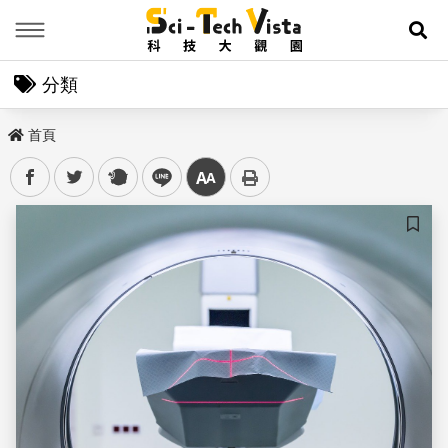
Menu
展
分類
首頁
facebook
twitter
plurk
line
中
儲存