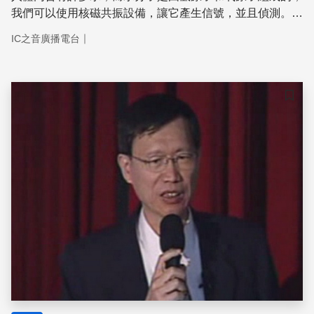
我們可以使用核磁共振設備，讓它產生信號，並且偵測。醫
學界發現，利用這個方法，不必動手術接觸人體，就可以獲
｜
IC之音廣播電台
取體內水分子分布的資訊，從而精確繪製人體內部的結構，
也就是磁振造影。
儲存