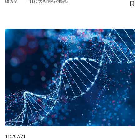
｜
陳彥諺
科技大觀園特約編輯
儲
115/07/21