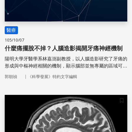
醫療
105/10/07
什麼痛擺脫不掉？人腦造影揭開牙痛神經機制
陽明大學牙醫學系林嘉澍副教授，以人腦造影研究了牙痛的
形成與中樞神經相關的機制，顯示腦部並無專屬的區域可對
疼痛進行全盤的掌控。
｜
郭朝禎
《科學發展》特約文字編輯
儲存