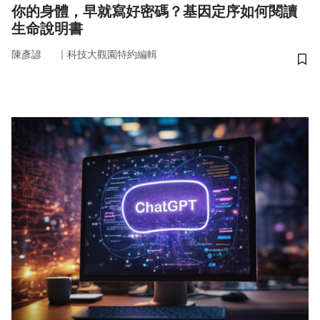
你的身體，早就寫好密碼？基因定序如何閱讀
生命說明書
｜
陳彥諺
科技大觀園特約編輯
儲