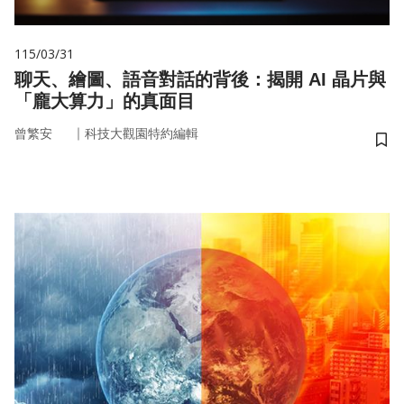
115/03/31
聊天、繪圖、語音對話的背後：揭開 AI 晶片與
「龐大算力」的真面目
｜
曾繁安
科技大觀園特約編輯
儲