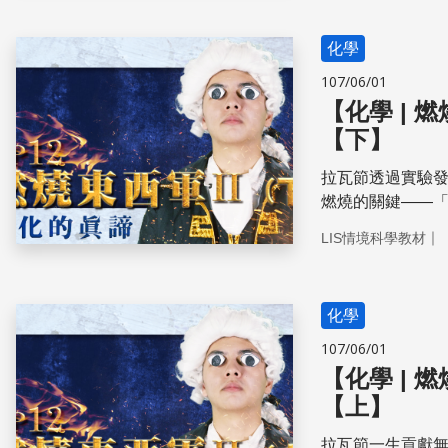
化學
107/06/01
【化學 | 
【下】
拉瓦節透過實驗
燃燒的關鍵——
生氣體，金屬氧
｜
LIS情境科學教材
化學
107/06/01
【化學 | 
【上】
拉瓦節一生貢獻