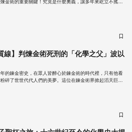
退煉金術的重要關鍵！究竟是什麼奧義，讓多年來屹立不搖的
得不臣服於波以耳之下呢？
儲存
 物質線】判煉金術死刑的「化學之父」波以
千年的鍊金密史，在眾人皆醉心於鍊金術的時代裡，只有他看
，粉碎了世世代代人們的美夢。這位在鍊金術界掀起滔天巨浪
呢？一起回到17世紀的歐洲來一探究竟吧！
儲存