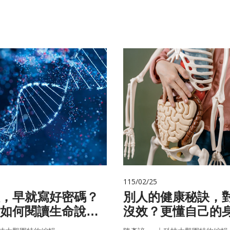
115/02/25
，早就寫好密碼？
別人的健康秘訣，
如何閱讀生命說明
沒效？更懂自己的
更能「精準健康」