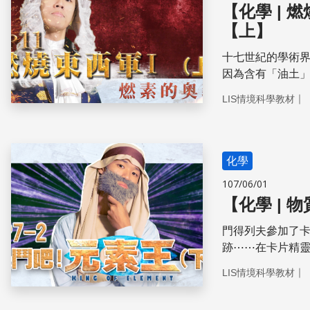
【化學 |
【上】
十七世紀的學術
因為含有「油土
受⋯⋯
｜
LIS情境科學教材
化學
107/06/01
【化學 | 
門得列夫參加了
跡⋯⋯在卡片精
週期表的呢？
｜
LIS情境科學教材