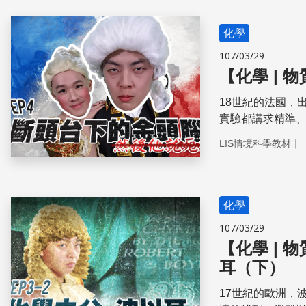
化學
107/03/29
【化學 | 
18世紀的法國，
實驗都講求­精準
化學界呼風喚雨
｜
LIS情境科學教材
化學
107/03/29
【化學 |
耳（下）
17世紀的歐洲，