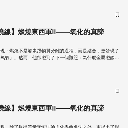
儲存
燃燒線】燃燒東西軍II——氧化的真諦
發現：燃燒不是燃素跟物質分離的過程，而是結合，更發現了
「氧氣」。然而，他卻碰到了下一個難題：為什麼金屬碰酸產
化物卻不會呢？一起來看看拉瓦節怎麼找到答案的吧！
儲存
燃燒線】燃燒東西軍II——氧化的真諦
無數，除了提出質量守恆理論與化學命名法之外，更提出了現