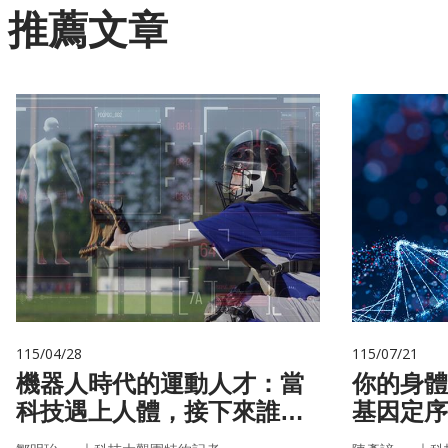
推薦文章
115/04/28
115/07/21
機器人時代的運動人才：當
你的身體
科技遇上人體，接下來誰來
基因定序
接手？
書