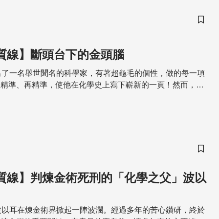
儲存
物質線】斷頭台下的金頭腦
出了一名舉世聞名的科學家，有著超龜毛的個性，做的每一項
、精準、再精準，使他在化學史上寫下嶄新的一頁！然而，在
的他，卻面臨了人生最大的劫難⋯⋯
儲存
 物質線】判煉金術死刑的「化學之父」波以
波以耳在煉金術界掀起一陣波瀾。經過多年的苦心鑽研，終於