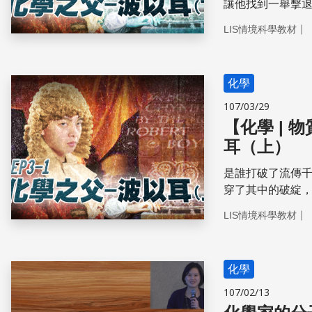
讓他找到一舉擊
煉金術理論，不
｜
LIS情境科學教材
化學
107/03/29
【化學 |
耳（上）
是誰打破了流傳
穿了其中的破綻
的神秘人究竟是誰
｜
LIS情境科學教材
化學
107/02/13