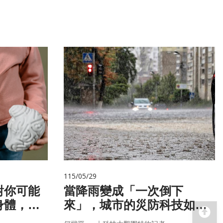
115/05/29
對你可能
當降雨變成「一次倒下
身體，才
來」，城市的災防科技如何
回
！
即時應變？