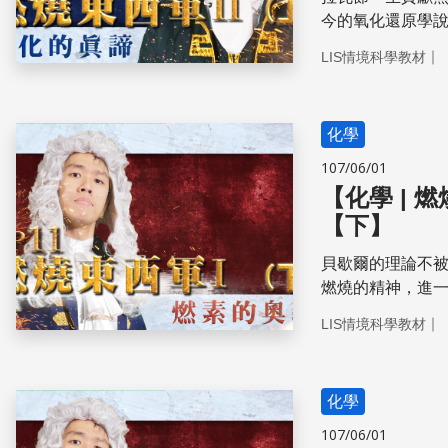
今的氧化還原學
｜
LIS情境科學教材
化學
107/06/01
【化學 |
【下】
貝歇爾的理論不
燃燒的精神，進
名大噪。
｜
LIS情境科學教材
化學
107/06/01