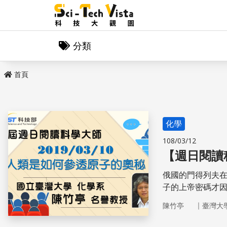
分類
首頁
化學
108/03/12
【週日閱讀
俄國的門得列夫在
子的上帝密碼才
｜
陳竹亭
臺灣大