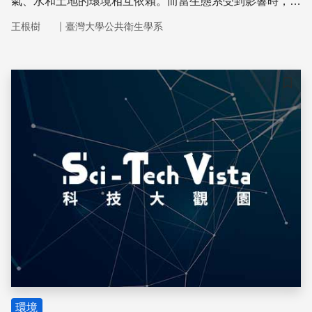
氣、水和土地的環境相互依賴。而當生態系受到影響時，生
活在其中的生命也會受到威脅。
｜
王根樹
臺灣大學公共衛生學系
儲存
環境