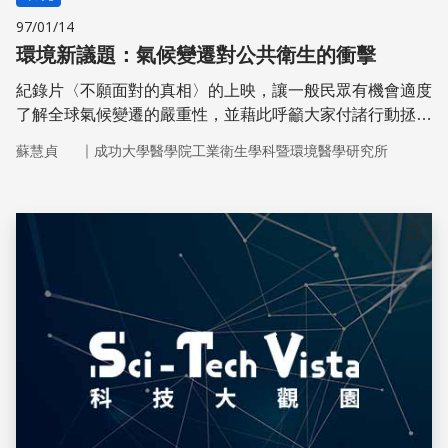
97/01/14
環境新議題：氣候變遷對公共衛生的衝擊
紀錄片〈不願面對的真相〉的上映，讓一般民眾有機會適度
了解全球氣候變遷的嚴重性，並藉此呼籲大家付諸行動拯救
地球，使其避免走向毀滅。
｜
蘇慧貞
成功大學醫學院工業衛生學科暨環境醫學研究所
儲存