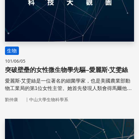
生物
101/06/05
突破壁壘的女性微生物學先驅–愛麗斯‧艾雯絲
愛麗斯‧艾雯絲是一位著名的細菌學家，也是美國農業部動
物工業局的第1位女性主管。她首先發現人類會得馬爾他熱
是因為飲用感染了布氏桿菌的生牛乳，因而促進了制定強制
｜
劉仲康
中山大學生物科學系
牛乳全面使用巴氏滅菌法的法律，拯救了無數的生命。
儲存