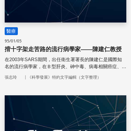
醫療
95/01/05
揹十字架走苦路的流行病學家——陳建仁教授
在2003年SARS期間，出任衛生署署長的陳建仁是國際知
名的流行病學家，在Ｂ型肝炎、砷中毒、病毒相關癌症、環
境因子與遺傳基因交互作用都有重大的研究成果。
｜
張志玲
《科學發展》特約文字編輯（文字整理）
儲存