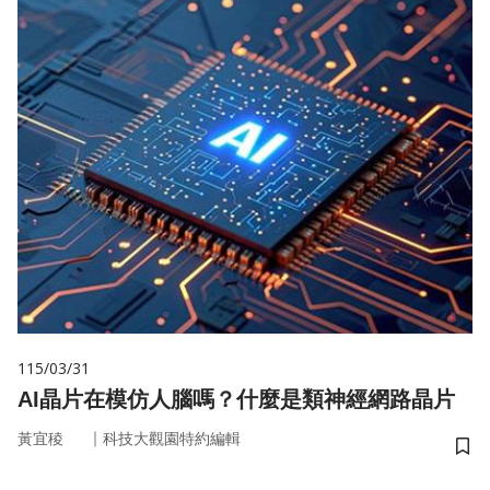
115/03/31
AI晶片在模仿人腦嗎？什麼是類神經網路晶片
｜
黃宜稜
科技大觀園特約編輯
儲