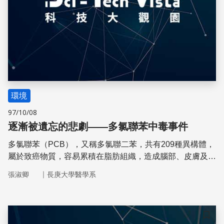
環境
97/10/08
逐漸被遺忘的悲劇——多氯聯苯中毒事件
多氯聯苯（PCB），又稱多氯聯二苯，共有209種異構體，
屬於致癌物質，容易累積在脂肪組織，造成腦部、皮膚及內
臟的疾病，並影響神經、生殖及免疫系統。
｜
張淑卿
長庚大學醫學系
儲存