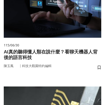
115/06/30
AI真的聽得懂人類在說什麼？看聊天機器人背
後的語言科技
｜
陳玉鳳
科技大觀園特約編輯
儲