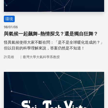
環境
98/01/06
與氣候一起飆舞–熱情探戈？還是獨自狂舞？
怪異氣候使得大家不斷在問：「是不是全球暖化造成的？」
但以目前的科學理解來說，答案仍然是不知道！
｜
許晃雄
臺灣大學大氣科學系教授
儲存