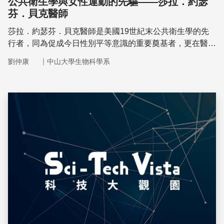
公共衛生學與女性運動的先驅——莎拉．約瑟
芬．貝克醫師
莎拉．約瑟芬．貝克醫師是美國19世紀末公共衛生學的先
行者，同為促成今日性別平等意識的重要奠基者，更在醫學
領域有著無與倫比的成就。至今，性別歧視、人權、傳染病
｜
劉仲康
中山大學生物科學系
依舊是全球社會的重要課題，貝克醫師在這三方面的倡議與
貢獻，值得我們不斷感念，並致上無限的敬意。
儲存