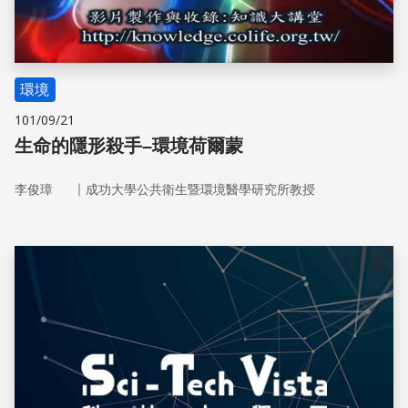
環境
101/09/21
生命的隱形殺手–環境荷爾蒙
｜
李俊璋
成功大學公共衛生暨環境醫學研究所教授
儲存