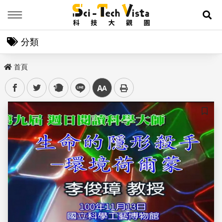
Menu
展
分類
首頁
facebook
twitter
plurk
line
中
儲存