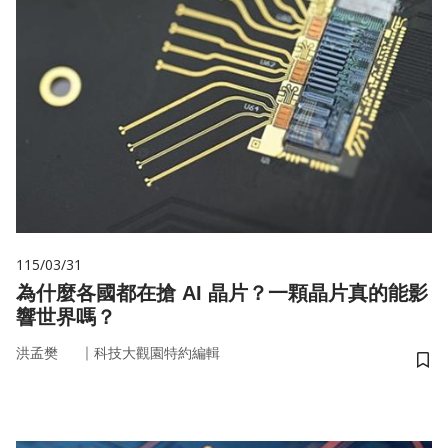
115/03/31
為什麼各國都在搶 AI 晶片？一顆晶片真的能影
響世界嗎？
｜
洪孟樊
科技大觀園特約編輯
儲