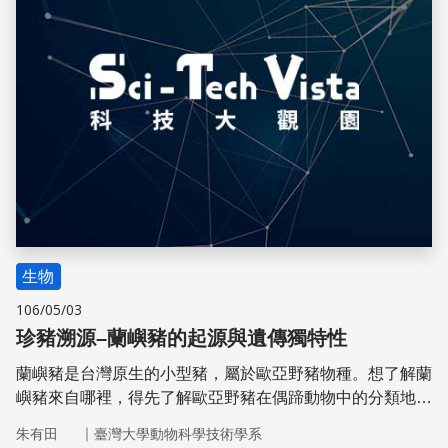
生物
106/05/03
珍豬溯源–蘭嶼豬的起源與遺傳獨特性
蘭嶼豬是台灣原生的小型豬，屬於歐亞野豬物種。想了解蘭
嶼豬來自哪裡，得先了解歐亞野豬在偶蹄動物中的分類地位
與地理分布。
｜
朱有田
臺灣大學動物科學技術學系