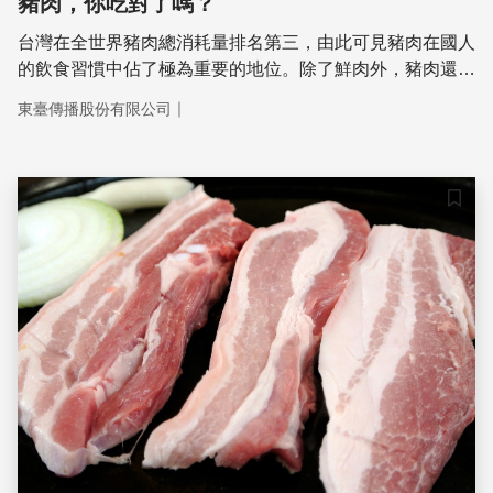
豬肉，你吃對了嗎？
台灣在全世界豬肉總消耗量排名第三，由此可見豬肉在國人
的飲食習慣中佔了極為重要的地位。除了鮮肉外，豬肉還大
量被加工製作各式肉罐頭、火腿、香腸、醃肉、熏肉，甚至
｜
東臺傳播股份有限公司
寵物食品。本節目為您解說豬肉的常見疑問，讓您吃得更健
康！
儲存