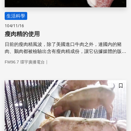
生活科學
104/11/16
瘦肉精的使用
日前的瘦肉精風波，除了美國進口牛肉之外，連國內的豬
肉、鵝肉都被檢驗出含有瘦肉精成份，讓它佔據媒體的版面
許久。
｜
FM96.7 環宇廣播電台
儲存