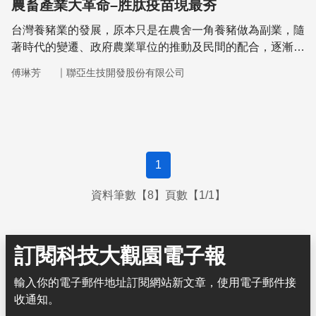
農畜產業大革命–胜肽疫苗現最夯
台灣養豬業的發展，原本只是在農舍一角養豬做為副業，隨
著時代的變遷、政府農業單位的推動及民間的配合，逐漸成
為農村經濟發展的重要產業。傳統上，為減低肉質腥騷味與
｜
傅琳芳
聯亞生技開發股份有限公司
豬隻發情期圈養管理上之問題，除種豬外，其餘之雄性豬隻
皆進行去勢手術。但基於動物權益考量，取消去勢手術已經
成為全球趨勢，歐洲已在2010年12月16日宣布於2012年1
月1日起逐步以替代方案取代豬隻手術去勢，並希望在2018
年1月1日以前禁止對豬隻實施手術去勢
1
資料筆數【8】頁數【1/1】
訂閱科技大觀園電子報
輸入你的電子郵件地址訂閱網站新文章，使用電子郵件接
收通知。