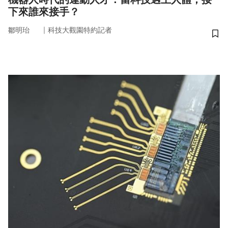
下來誰來接手？
｜
鄒明珆
科技大觀園特約記者
儲