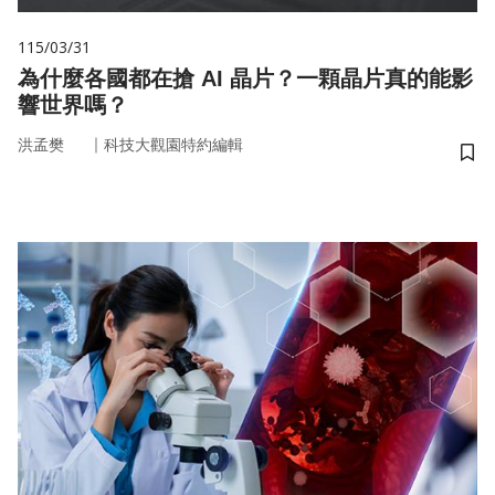
115/03/31
為什麼各國都在搶 AI 晶片？一顆晶片真的能影
響世界嗎？
｜
洪孟樊
科技大觀園特約編輯
儲