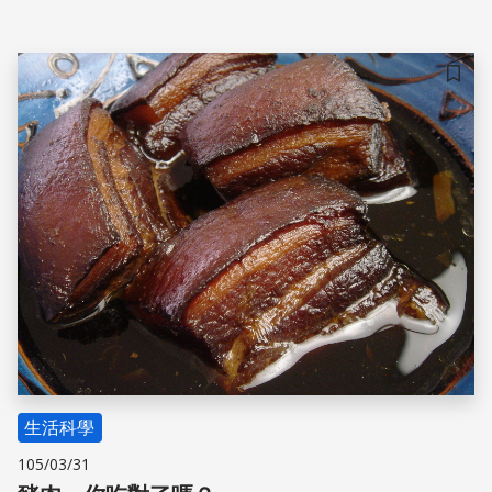
儲存
生活科學
105/03/31