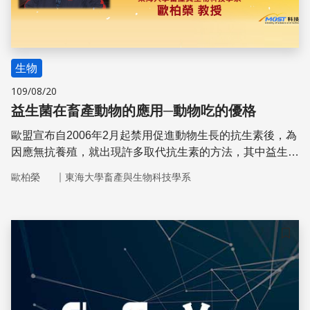
生物
109/08/20
益生菌在畜產動物的應用─動物吃的優格
歐盟宣布自2006年2月起禁用促進動物生長的抗生素後，為
因應無抗養殖，就出現許多取代抗生素的方法，其中益生菌
的使用更是受到畜產養殖業重視，尤其是豬與雞產業。
｜
歐柏榮
東海大學畜產與生物科技學系
儲存