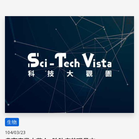
有部分國家允許少量添加在動物飼料中。
儲存
生物
104/03/23