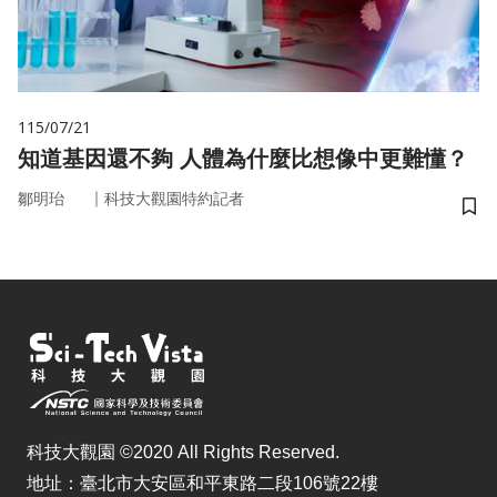
115/07/21
知道基因還不夠 人體為什麼比想像中更難懂？
｜
鄒明珆
科技大觀園特約記者
儲
科技大觀園 ©2020 All Rights Reserved.
地址：臺北市大安區和平東路二段106號22樓