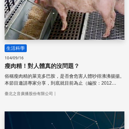
生活科學
104/09/16
瘦肉精！對人體真的沒問題？
俗稱瘦肉精的萊克多巴胺，是否會危害人體吵得沸沸揚揚。
本節目邀請專家分享，到底就目前為止（編按：2012
年），萊克多巴胺、瘦肉精在動物與人體實驗結果是如何
｜
臺北之音廣播股份有限公司
呢？
儲存