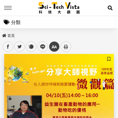
Menu
展
分類
首頁
facebook
twitter
plurk
line
中
儲存