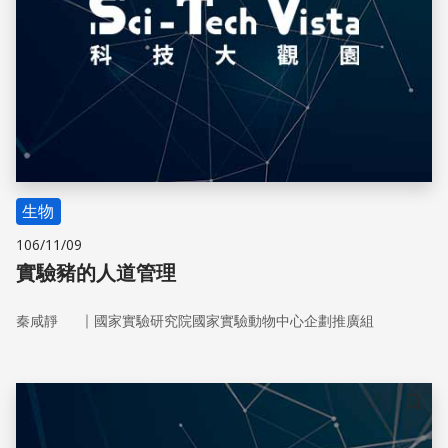
生物
106/11/09
實驗豬的人道管理
｜
秦咸靜
國家實驗研究院國家實驗動物中心企劃推廣組
儲存