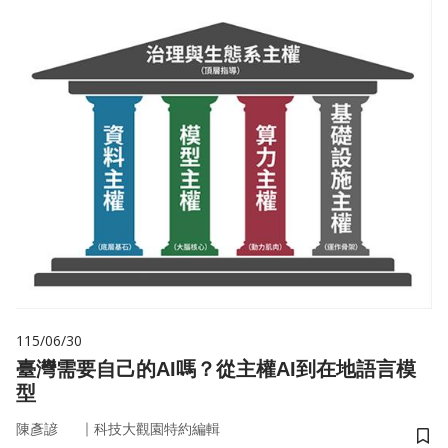
115/06/30
臺灣需要自己的AI嗎？從主權AI到在地語言模
型
｜
陳彥諺
科技大觀園特約編輯
儲