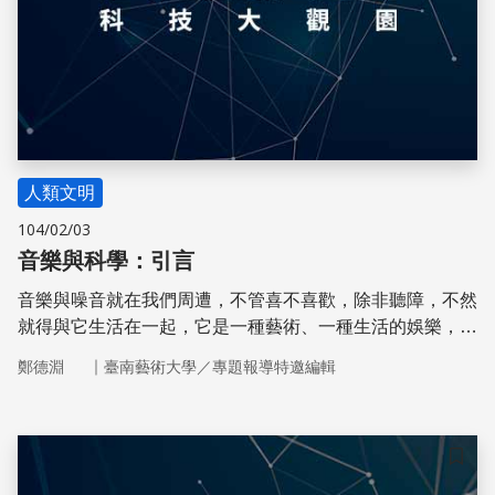
人類文明
104/02/03
音樂與科學：引言
音樂與噪音就在我們周遭，不管喜不喜歡，除非聽障，不然
就得與它生活在一起，它是一種藝術、一種生活的娛樂，但
是做為聲音的一種形式，當然它也可以用科學來解釋。
｜
鄭德淵
臺南藝術大學／專題報導特邀編輯
儲存