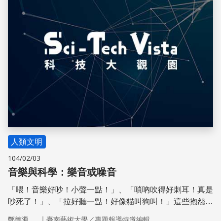
人類文明
104/02/03
音樂與科學：樂音或噪音
「喂！音樂好吵！小聲一點！」、「嗩吶吹得好刺耳！真是
吵死了！」、「拉好聽一點！好像貓叫狗叫！」這些抱怨很
可能就發生在你周遭。音樂不都是好聽的嗎？樂器不就是能
｜
鄭德淵
臺南藝術大學／專題報導特邀編輯