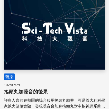
儲存
醫療
102/07/29
搖頭丸加噪音的後果
許多人喜歡在熱鬧的場合服用搖頭丸助興，可是義大利科學
家以大鼠做實驗，發現噪音會加劇搖頭丸對中樞神經系統的