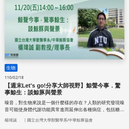
生物
110/02/18
【週末Let's go!分享大師視野 】鯨聲今事．驚
事鯨生：談鯨豚與聲景
噪音，對生物來說是一個什麼樣的存在？人類的研究發現噪
音可能使身體代謝功能異常進而延伸出各種病症，包括糖尿
病、骨質疏鬆症、免疫抑制、傷口延後復原、高血壓、血中
｜
楊瑋誠
國立台灣大學獸醫學系/中華鯨豚協會
膽固醇堆積以致至新血管破壞或心肌梗塞