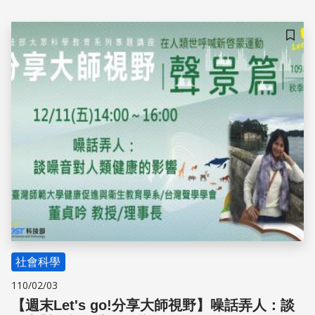
儲存
社會科學
110/02/03
【週末Let's go!分享大師視野 】噪話弄人：談