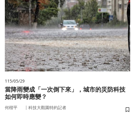
115/05/29
當降雨變成「一次倒下來」，城市的災防科技
如何即時應變？
｜
何楷平
科技大觀園特約記者
儲