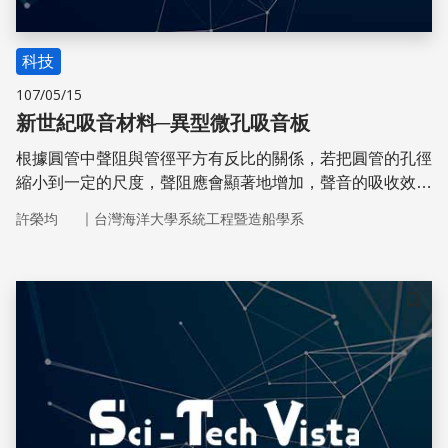
科技
107/05/15
新世紀吸音材料─異型微孔吸音板
根據圓管中聲阻與管徑平方有反比的關係，若把圓管的孔徑
縮小到一定的尺度，聲阻應會顯著地增加，聲音的吸收效果
就會更好。
｜
許榮均
台灣海洋大學系統工程暨造船學系
儲存