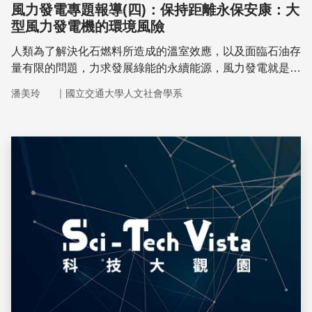
風力發電專題報導(四)：保持距離永保安康：大
型風力發電機的環境風險
人類為了解決化石燃料所造成的溫室效應，以及面臨石油存
量有限的問題，力求發展綠能的永續能源，風力發電就是來
自於老天爺賦予在地化的天然資源，且被認為是未來解決這
｜
潘美玲
國立交通大學人文社會學系
些問題的重要方案。然而具有優良風場條件的地區，卻也是
台灣西部人口聚集的區域，風力發電機所帶來的相關環境風
險，以及政府環境影響評估規範的不足，造成在地民眾採取
抗爭形式以抗拒風機的設置，成為台灣社會運動的新近議
儲存
題，2014年7月14日才剛結束的長達2年的「苑裡反瘋車自
救會」與英華威集團間的衝突，則是最具代表性的事例。