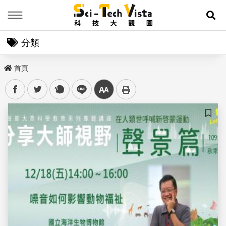
Menu
展
分類
首頁
facebook
twitter
plurk
line
中
儲存