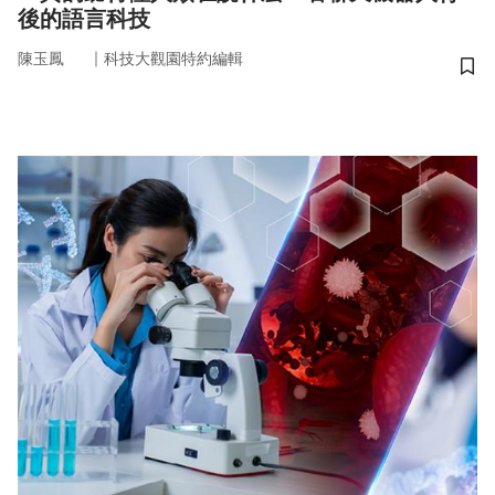
後的語言科技
｜
陳玉鳳
科技大觀園特約編輯
儲