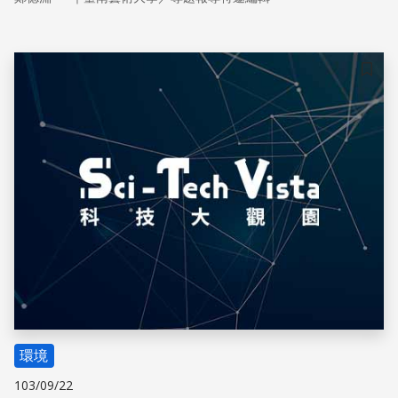
發出好聽樂音的嗎？
儲存
環境
103/09/22