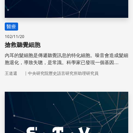
醫療
102/11/20
搶救聽覺細胞
內耳的髮細胞是傳遞聽覺訊息的特化細胞。噪音會造成髮細
胞退化，導致失聰，是常識。科學家已發現一個基因
Mathl，可以使天竺鼠內耳髮細胞的支持細胞轉變為髮細
｜
王道還
中央研究院歷史語言研究所助理研究員
胞。
儲存