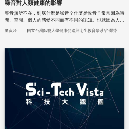
噪音對人類健康的影響
聲音無所不在，到底什麼是噪音？什麼是悅音？常常因為時
間、空間、個人的感受不同而有不同的認知。也就因為人類
對聲音的覺知非常主觀，所以有時會特別感受其傷害，有時
｜
董貞吟
國立台灣師範大學健康促進與衛生教育學系/台灣聲學學會
卻反而不自覺地就忽略了其對健康的影響。
儲存