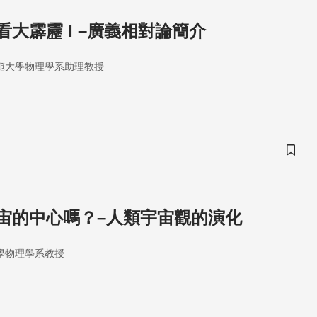
大霹靂 I –廣義相對論簡介
範大學物理學系助理教授
儲存
宙的中心嗎？–人類宇宙觀的演化
學物理學系教授