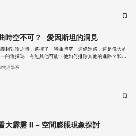
儲存
曲時空不可？─愛因斯坦的洞見
廣義相對論之時，選擇了「彎曲時空」這條進路，這是偉大的
唯一的選擇嗎，有無其他可能？他如何排除其他的進路？和愛
的物理學家怎麼看？
學物理學系
儲存
大霹靂 II – 空間膨脹現象探討