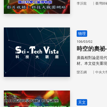
｜
李沃龍
臺灣師
物理
106/03/02
時空的奧祕
廣義相對論是現
材。本文從失重
論的概念。
｜
欒丕綱
中央大
天文