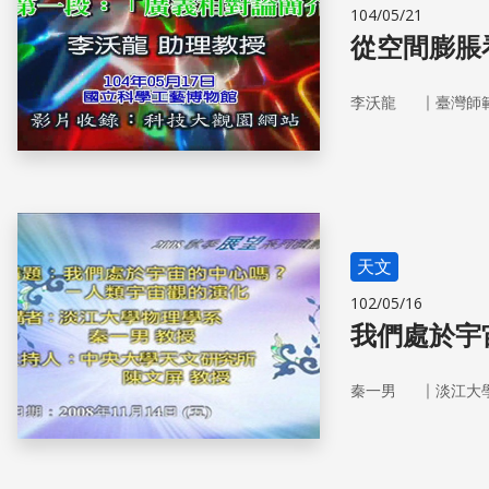
104/05/21
從空間膨脹看
｜
李沃龍
臺灣師
天文
102/05/16
我們處於宇
｜
秦一男
淡江大