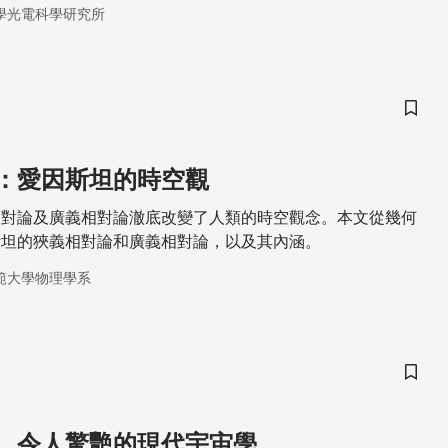
班，甚至取得「瀕臨精神崩潰」的診斷書以移民瑞士開啟視覺
學光電科學研究所
院生時期經常翹課自修導致就業困難。這些不同於多數人的成
，卻是培養了愛因斯坦追根究柢以及用概念從事實驗的本領。
儲存
：愛因斯坦的時空觀
相對論及廣義相對論澈底改變了人類的時空觀念。本文從幾何
斯坦的狹義相對論和廣義相對論，以及其內涵。
範大學物理學系
儲存
 令人驚艷的現代宇宙學