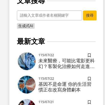
文章搜尋
關鍵字
搜尋
生成式AI
書籤
最新文章
115/07/22
儲存書籤
未來醫療，可能比電影更科
幻？客製化治療如何走進真
實世界
115/07/22
儲存書籤
基因不是命運 你的生活習
慣正在改寫身體劇本
書籤
115/07/21
儲存書籤