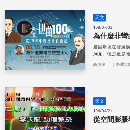
天文
108/07/03
為什麼非彎
愛因斯坦在發展
洞見。但是這是
因斯坦同一時期
｜
高涌泉
臺灣大
天文
106/04/21
從空間膨脹看