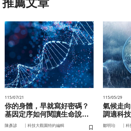
推薦文章
115/07/21
115/05/29
你的身體，早就寫好密碼？
氣候走向
基因定序如何閱讀生命說明
調適科技
書
｜
｜
陳彥諺
科技大觀園特約編輯
鄒明珆
科
儲存書籤