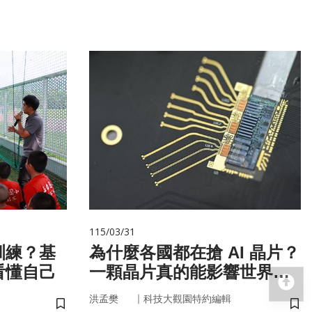
115/03/31
訓練？基
為什麼各國都在搶 AI 晶片？
看懂自己
一顆晶片真的能影響世界
回
嗎？
｜
洪孟樊
科技大觀園特約編輯
儲存書籤
儲