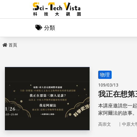
分類
首頁
物理
109/03/13
我正在想第
本講座邀請您一
家阿爾法的故事
｜
高崇文
中原大