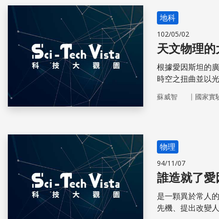
地科
102/05/02
天文物理的
根據愛因斯坦的
時空之扭曲並以
｜
蘇威智
國家實
物理
94/11/07
誰造就了愛
是一顆異於常人
先機、提出改變人