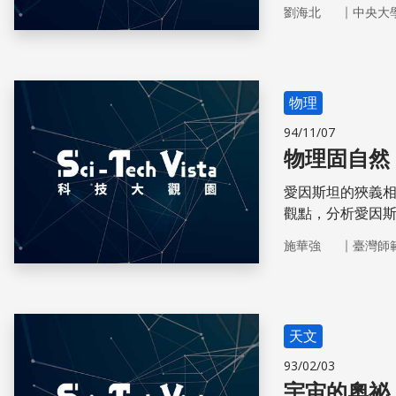
時期成績屬放牛
｜
劉海北
中央大
意象學習法，學
長歷程看來叛逆
物理
94/11/07
物理固自然
愛因斯坦的狹義
觀點，分析愛因
｜
施華強
臺灣師
天文
93/02/03
宇宙的奧祕