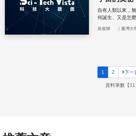
自有人類以來，
何誕生、又是怎
｜
吳俊輝
臺灣大
1
2
下一
資料筆數【11