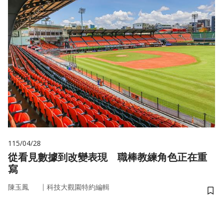
115/04/28
從看見數據到改變表現 職棒教練角色正在重
寫
｜
陳玉鳳
科技大觀園特約編輯
儲