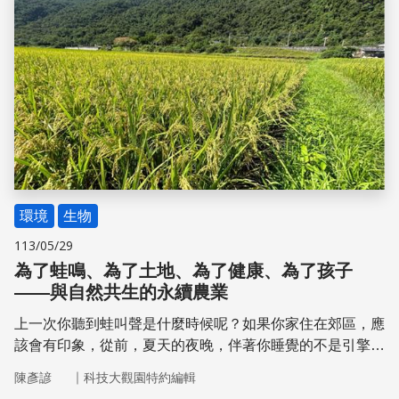
儲存
環境
生物
113/05/29
為了蛙鳴、為了土地、為了健康、為了孩子
——與自然共生的永續農業
上一次你聽到蛙叫聲是什麼時候呢？如果你家住在郊區，應
該會有印象，從前，夏天的夜晚，伴著你睡覺的不是引擎
聲、喇叭聲、車流聲，而是窗外有青蛙，它們嘓嘓地唱歌一
｜
陳彥諺
科技大觀園特約編輯
整晚，你就這樣沉沉睡著。但是，某一天開始，你突然發現