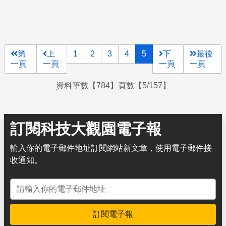
夏天的晚上過分安靜——蛙鳴聲呢？再來，家後面的水田變
成新建案，人口遷居進來，引擎聲、喇叭聲、車流聲就這麼
取而代之。
第
上
1
2
3
4
5
下
最後
一頁
一頁
一頁
一頁
資料筆數【784】頁數【5/157】
訂閱科技大觀園電子報
輸入你的電子郵件地址訂閱網站新文章，使用電子郵件接
收通知。
電子郵件地址
訂閱電子報