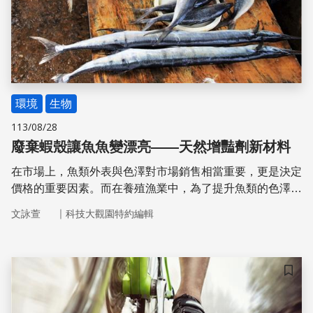
環境
生物
113/08/28
廢棄蝦殼讓魚魚變漂亮——天然增豔劑新材料
在市場上，魚類外表與色澤對市場銷售相當重要，更是決定
價格的重要因素。而在養殖漁業中，為了提升魚類的色澤，
養殖者通常會在飼料中加入「增豔劑」。近期，國立高雄科
｜
文詠萱
科技大觀園特約編輯
技大學水產養殖系洪明昌副教授與研究團隊，為增豔劑找到
新素材——廢棄蝦殼。使用廢棄蝦殼做為增豔劑，不僅提供
新工具給增豔飼料產業使用，也有效解決臺灣甲殼類廢棄物
回收問題，促進資源再利用。
儲存