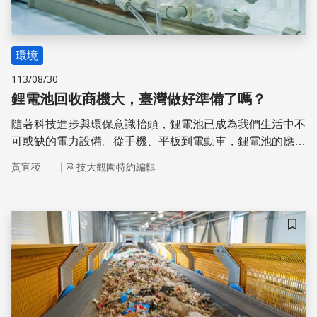
環境
113/08/30
鋰電池回收商機大，臺灣做好準備了嗎？
隨著科技進步與環保意識抬頭，鋰電池已成為我們生活中不
可或缺的電力設備。從手機、平板到電動車，鋰電池的應用
範圍日益廣泛。然而，在享受便利的同時，我們也面臨著一
｜
黃宜稜
科技大觀園特約編輯
個嚴峻的挑戰：如何處理大量廢棄鋰電池。針對廢鋰電池的
再生材料，若能有效地提高產品價值及降低內部雜質含量，
不僅可建立國內的循環再生與使用，也能將金屬有價資源留
在國內。
儲存