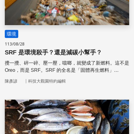
環境
113/08/28
SRF 是環境殺手？還是減碳小幫手？
攪一攪、碎一碎、壓一壓，噹啷，就變成了新燃料。這不是
Oreo，而是 SRF。SRF 的全名是「固體再生燃料」
（Solid Recovery Fuel）。根據環境部資源循環署的規
｜
陳彥諺
科技大觀園特約編輯
範，SRF 是「以具適燃性之廢棄物經純化、均質化等設備
混合作為燃料」，比如，塑膠、紙張、木材等廢棄物，都可
以轉製成為固體再生燃料，也因為它具有熱能，所以可以替
代化石燃料（如：煤炭）的使用。
儲存