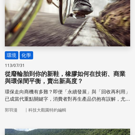
環境
化學
113/07/31
從廢輪胎到你的新鞋，橡膠如何在技術、商業
與環保間平衡，賣出新高度？
環保走向商機有多難？即便「永續發展」與「回收再利用」
已成當代重點關鍵字，消費者對再生產品仍抱有誤解，尤其
廢輪胎的處理更是棘手：不只條件困難，做出來的再生胎也
｜
郭羽漫
科技大觀園特約編輯
難受青睞。為此，我們特別邀請工業技術研究院材化所吳志
宏博士來談談廢輪胎如何起死回生，也探討再生橡膠諸多應
用挑戰！