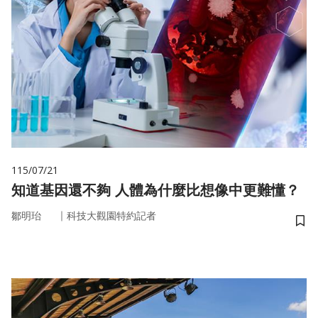
115/07/21
知道基因還不夠 人體為什麼比想像中更難懂？
｜
鄒明珆
科技大觀園特約記者
儲