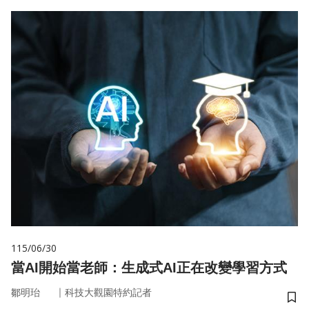
115/06/30
當AI開始當老師：生成式AI正在改變學習方式
｜
鄒明珆
科技大觀園特約記者
儲