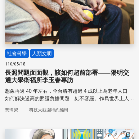
國）、男性氣概的形塑有密切關係。
社會科學
人類文明
110/05/18
長照問題面面觀，該如何超前部署——陽明交
通大學衛福所李玉春專訪
想象再過 40 年左右，全台將有超過 4 成以上為老年人口，
如何解決過高的照護負擔問題，刻不容緩。作爲世界上人口
老化速度最快的國家，台灣自民國 96 年就開始推動「長照
｜
黃瑋絜
科技大觀園特約編輯
十年計劃」，2017 年續推「長照 2.0」。來聼聼多年專研
長照問題的陽明交通大學衛福所李玉春老師，如何對此難題
做超前部署！
儲存