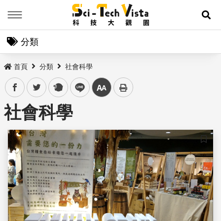
Menu
展
分類
首頁
分類
社會科學
facebook
twitter
plurk
line
中
社會科學
儲存