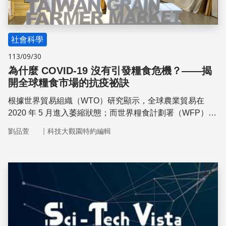
社會科學
113/09/30
為什麼 COVID-19 沒有引發糧食危機？——揭
開全球糧食市場的抗疫祕訣
根據世界貿易組織（WTO）研究顯示，全球農業貿易在
2020 年 5 月進入萎縮狀態；而世界糧食計劃署（WFP）更
大膽預測 2020 年全球飢餓人口將暴增。神奇的是，飢餓人
｜
劉品萱
科技大觀園特約編輯
口暴增的預測並沒有實現；換句話說， COVID-19 最終並
沒有引發災難性的糧食危機。對此，國立政治大學國家發展
研究所林義鈞教授告訴我們，一切歸功於「區域主義」在背
後發揮穩定的作用！
儲存