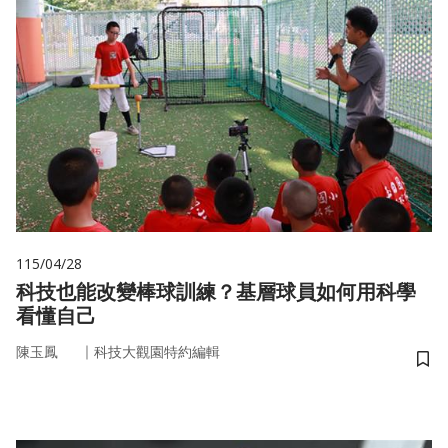
115/04/28
科技也能改變棒球訓練？基層球員如何用科學
看懂自己
｜
陳玉鳳
科技大觀園特約編輯
儲