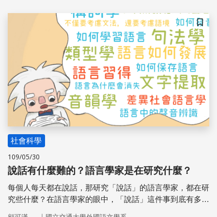
件」，例如民眾看鄉土劇知道「DNA」可確認生父，生物
學家理解的是DNA結構，大家各自建構出詞彙對自己的意
義；儘管詮釋面向不同，但當大家都對這個詞彙有印象時，
儲存
就具備溝通的基礎。
社會科學
109/05/30
說話有什麼難的？語言學家是在研究什麼？
每個人每天都在說話，那研究「說話」的語言學家，都在研
究些什麼？在語言學家的眼中，「說話」這件事到底有多複
雜？本文介紹各種語言學研究的題目，以及有待探索的領
｜