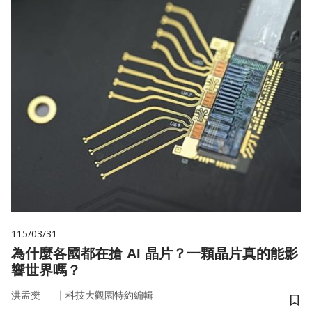
115/03/31
為什麼各國都在搶 AI 晶片？一顆晶片真的能影
響世界嗎？
｜
洪孟樊
科技大觀園特約編輯
儲