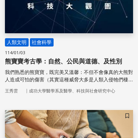
人類文明
社會科學
114/01/03
熊寶寶考古學：自然、公民與道德、及性別
我們熟悉的熊寶寶，既完美又溫馨：不但不會像真的大熊對
人造成可怕的傷害（其實這種威脅大多是人類入侵牠們棲境
的後果），而且毛茸茸、軟軟的，最適合做為小朋友的玩具
｜
王秀雲
成功大學醫學系及醫學、科技與社會研究中心
或睡覺伴侶。雖然每個熊寶寶可能被小主人擬人化，像真有
生命似的，實際上它還是個無生物，當然不會留下化石留待
考古學家發現與研究。熊寶寶及其他的動物玩偶同黨，不管
是小蜜蜂、米老鼠、頑皮豹，還是凱蒂貓，幾乎成為現代童
儲存
年定義的一部分。很少有人知道，過去在西方國家博物館裡
陳列的動物標本，與西方文明的擴張、立國精神（例如美