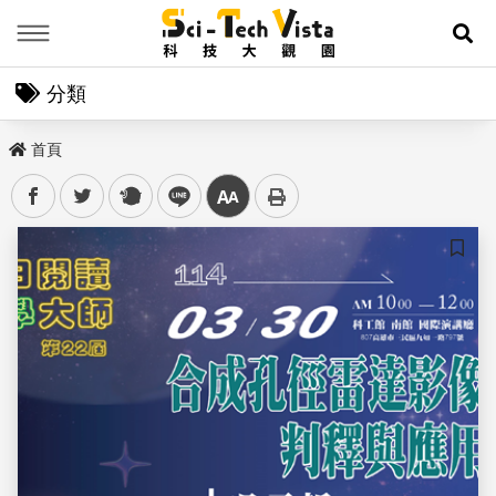
Menu
展
分類
首頁
facebook
twitter
plurk
line
中
儲存