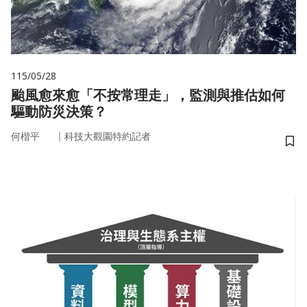
115/05/28
颱風愈來愈「不按常理走」，監測與推估如何
驅動防災決策？
｜
何楷平
科技大觀園特約記者
儲