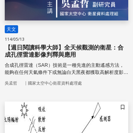
天文
114/05/13
【週日閱讀科學大師】全天候觀測的衛星：合
成孔徑雷達影像判釋與應用
合成孔徑雷達（SAR）技術是一種先進的主動遙感方法，
能夠在任何天氣條件下或無論白天黑夜都獲取高解析度影
像。本主題探討了SAR的基本系統架構、散射機制以及各
｜
吳孟哲
國家太空中心衛星資料處理處
種應用，並介紹了FORMOSAT-9（FS9）衛星，旨在開發
一個獨立的SAR衛星系統，用於全球地球觀測，並提供台
灣及其他地區的頻繁覆蓋
儲存