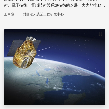
術、電子技術、電腦技術與通訊技術的進展，大力地推動了
遙測技術之發展。當邁入21世紀之際，各種運行於空間之
｜
王泰盛
財團法人農業工程研究中心
遙測平台連續不斷地在多尺度上對地球進行觀測，各種先進
的對地觀測系統亦不斷地向地面提供豐富的資訊
儲存