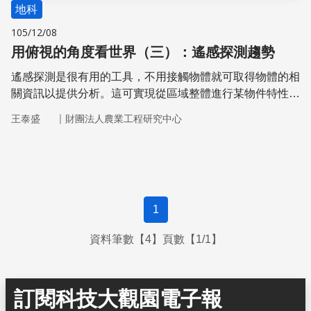
地科
105/12/08
用俯視的角度看世界（三）：遙感探測趨勢
遙感探測是很有用的工具，不用接觸物體就可取得物體的相
關資訊以提供分析。這可實現從區域整體進行某物件特性的
描述、觀察、量化與分析，並取得具有時序性變化的空間資
｜
王泰盛
財團法人農業工程研究中心
料。綜觀各大國為了搶食太空這塊餅，已執行許多太空計畫
並發射相當多的衛星在地球周圍，其功能特色各異
1
資料筆數【4】頁數【1/1】
訂閱科技大觀園電子報