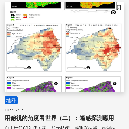
輸和處理，從而實現研究地物的形狀、大小、位置與性質及
其關係的一門現代化應用技術科學
儲存
地科
105/12/15
用俯視的角度看世界（二）：遙感探測應用
自上世紀60年代以來，航太技術、感測器技術、控制技