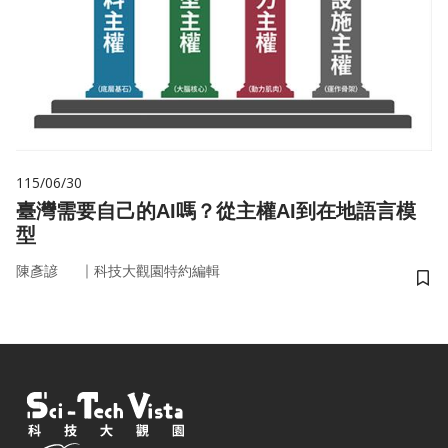
115/06/30
臺灣需要自己的AI嗎？從主權AI到在地語言模
型
｜
陳彥諺
科技大觀園特約編輯
儲