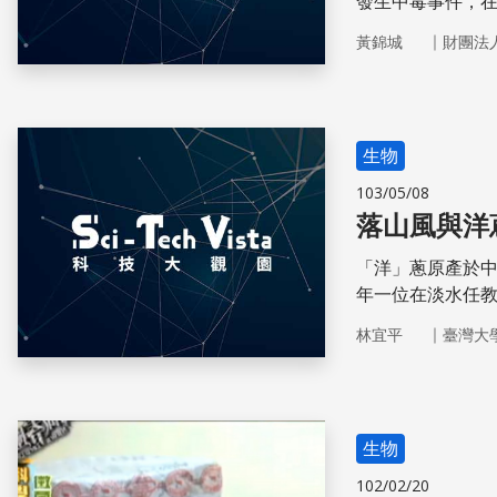
發生中毒事件，
少其存活與滋長
｜
黃錦城
財團法
生物
103/05/08
落山風與洋
「洋」蔥原產於中
年一位在淡水任
的洋蔥種植區。
｜
林宜平
臺灣大
生物
102/02/20