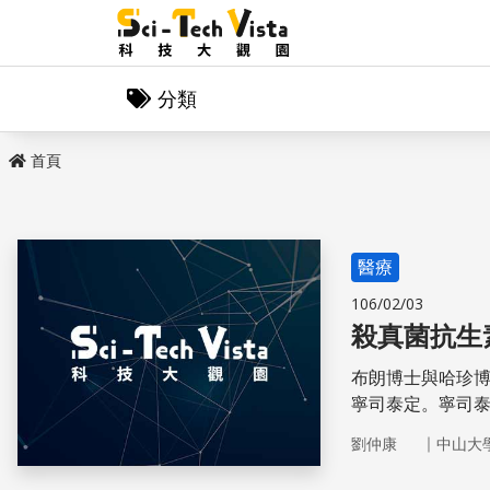
分類
首頁
醫療
106/02/03
殺真菌抗生
布朗博士與哈珍
寧司泰定。寧司
的通透性，導致
｜
劉仲康
中山大