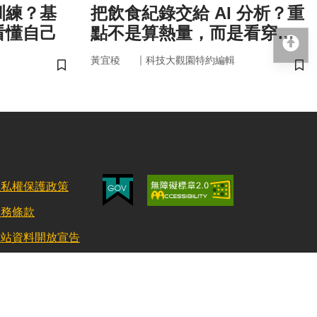
訓練？基
把飲食紀錄交給 AI 分析？重
看懂自己
點不是算熱量，而是看穿你
回
的「飲食習慣」
｜
黃宜稜
科技大觀園特約編輯
儲存書籤
儲
隱私權保護政策
服務條款
網站資料開放宣告
更新日期：115/08/03 訪客人數：152950057