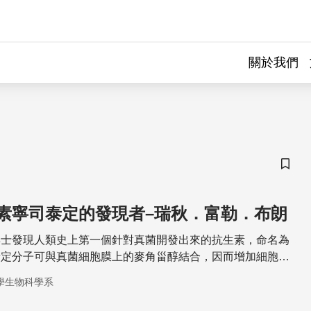
關於我們
儲存
素寧司泰定的發現者–瑞秋．富勒．布朗
博士發現人類史上第一個針對真菌開發出來的抗生素，命名為
泰定分子可與真菌細胞膜上的麥角甾醇結合，因而增加細胞膜
細胞質流失而造成死亡。
學生物科學系