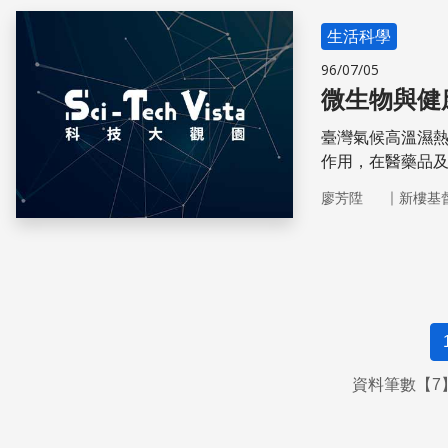
生活科學
96/07/05
微生物與健
臺灣氣候高溫濕
作用，在醫藥品
｜
廖芳陞
新樓基
資料筆數【7】