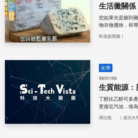
生活黴關係
您如果光是聽到
物衣物遭殃，和
或者是味噌，竟都
｜
民視新聞臺
化學
98/01/06
生質能源：
丁醇比乙醇可多產
更接近汽油，做
碳和水，不會傷
｜
周仕凱
成功大