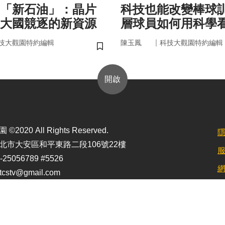
的「新石油」：晶片
科技也能改變棒球
大國競逐的新資源
層球員如何用科學
｜
技大觀園特約編輯
陳玉鳳
科技大觀園特約編輯
儲存書籤
開啟
2020 All Rights Reserved.
北市大安區和平東路二段106號22樓
25056789 #5526
stv@gmail.com
定最佳顯示效果為1920*1080)