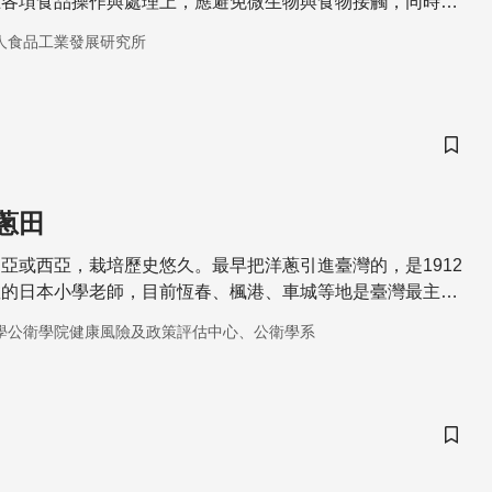
在各項食品操作與處理上，應避免微生物與食物接觸，同時減
的可能。
人食品工業發展研究所
儲存
蔥田
亞或西亞，栽培歷史悠久。最早把洋蔥引進臺灣的，是1912
教的日本小學老師，目前恆春、楓港、車城等地是臺灣最主要
學公衛學院健康風險及政策評估中心、公衛學系
儲存