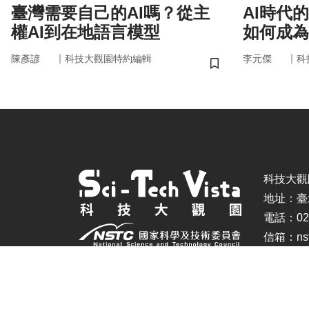
臺灣需要自己的AI嗎？從主
AI時代
權AI到在地語言模型
如何成為
｜
｜
陳彥諺
科技大觀園特約編輯
李元傑
科
儲存書籤
科技大觀園 ©
地址：臺
電話：02-
信箱：nstc
建議瀏覽器：IE11.0以上、Firefox、Chrome(螢幕設