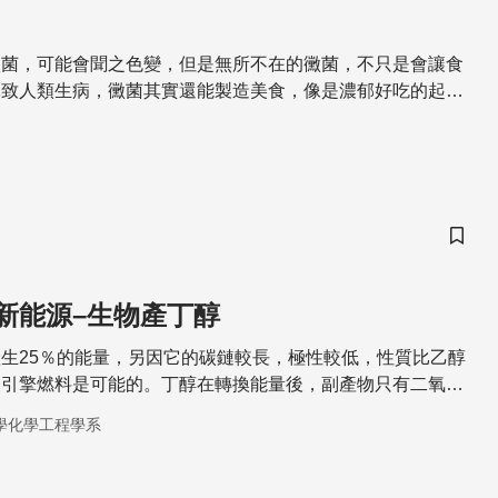
黴菌，可能會聞之色變，但是無所不在的黴菌，不只是會讓食
導致人類生病，黴菌其實還能製造美食，像是濃郁好吃的起司
和黴菌脫不了關係!
儲存
新能源–生物產丁醇
生25％的能量，另因它的碳鏈較長，極性較低，性質比乙醇
為引擎燃料是可能的。丁醇在轉換能量後，副產物只有二氧化
害環境。
學化學工程學系