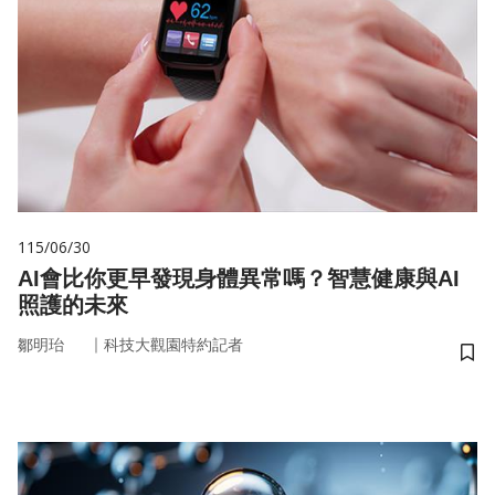
115/06/30
AI會比你更早發現身體異常嗎？智慧健康與AI
照護的未來
｜
鄒明珆
科技大觀園特約記者
儲