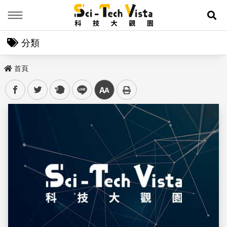
Menu
展
分類
首頁
facebook
twitter
plurk
line
中
儲存