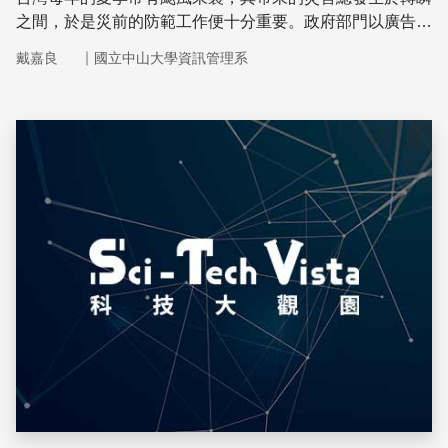
之間，於是災前的防範工作便十分重要。政府部門以廣告來
宣導防災，也會發送防災地圖給居民。民間企業部分，知名
｜
戴嘉良
國立中山大學資訊管理系
網路公司也推出線上版台灣防災地圖，曾在2013年8月的康
芮颱風來襲之時，發揮強大的作用，人民可以透過網路掌握
即時颱風動態、雨量資訊、交通情況等，為民眾的防災工作
更增添一份保障。
儲存