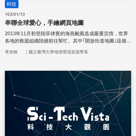
科技
103/01/10
串聯全球愛心，手繪網頁地圖
2013年11月初登陸菲律賓的海燕颱風造成嚴重災情，世界
各地的救援組織陸續前往幫忙。其中｢開放街道地圖｣這個可
供自由編輯的網路地圖工具，日漸成為紅十字會等人道組織
｜
李杰翰
國立臺灣大學地理環境資源學系
重視的新型態救災科技，在海燕風災中有更進一步的使用
儲存