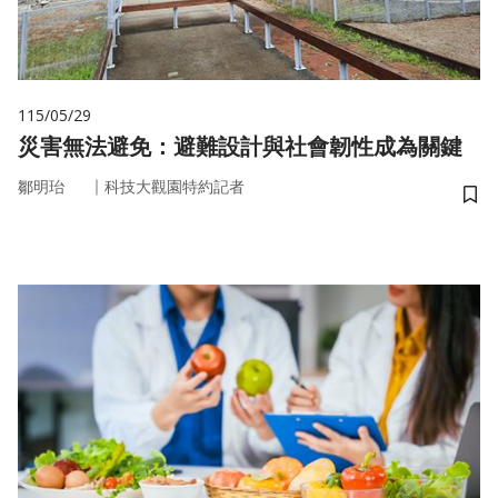
115/05/29
災害無法避免：避難設計與社會韌性成為關鍵
｜
鄒明珆
科技大觀園特約記者
儲