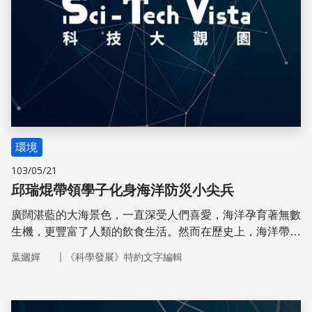
環境
103/05/21
邱瑞焜帶領學子化身海洋防災小尖兵
廣闊湛藍的大海景色，一直深受人們喜愛，海洋孕育著無數
生機，更豐富了人類的飲食生活。然而在歷史上，海洋帶給
人們的巨大災害歷歷在目，天災雖無可避免，但若能有正確
｜
葉孋嬋
《科學發展》特約文字編輯
的防災知識，便能保障生命安全。因此邱瑞焜博士希望透過
海洋防災教育，使學生在遭遇危急狀況時，保有自救救人的
能力。