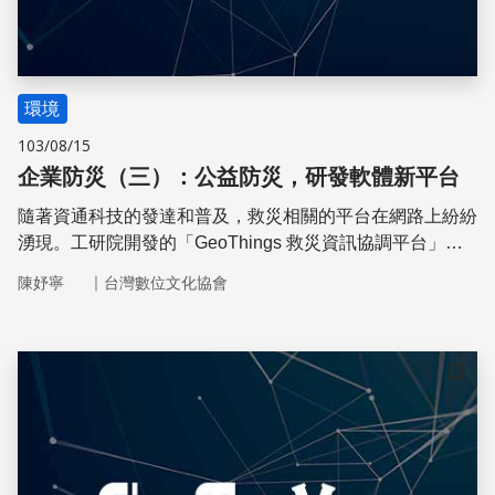
環境
103/08/15
企業防災（三）：公益防災，研發軟體新平台
隨著資通科技的發達和普及，救災相關的平台在網路上紛紛
湧現。工研院開發的「GeoThings 救災資訊協調平台」，
著眼於如何在大量的資訊流之中，提供救援單位更好的協調
｜
陳妤寧
台灣數位文化協會
工具，也透過災情回報的機制，讓救援單位更了解各地的物
資與人力分布情形，避免社會資源的重複和浪費
儲存