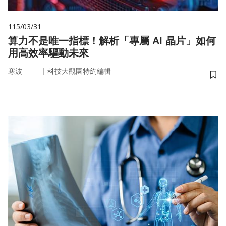
115/03/31
算力不是唯一指標！解析「專屬 AI 晶片」如何
用高效率驅動未來
｜
寒波
科技大觀園特約編輯
儲