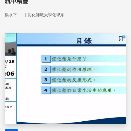
瓶中精靈
｜
楊水平
彰化師範大學化學系
儲存