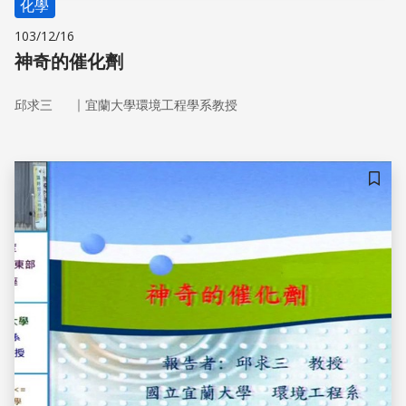
化學
103/12/16
神奇的催化劑
｜
邱求三
宜蘭大學環境工程學系教授
儲存