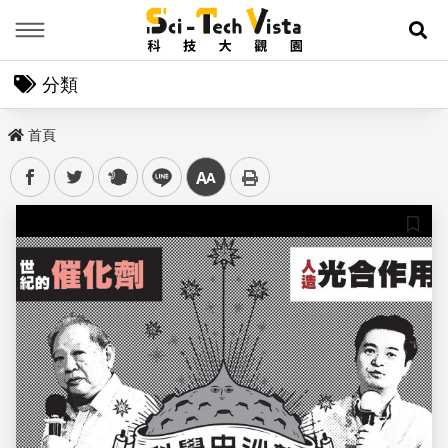
Menu
展
分類
首頁
facebook
twitter
plurk
line
中
儲存