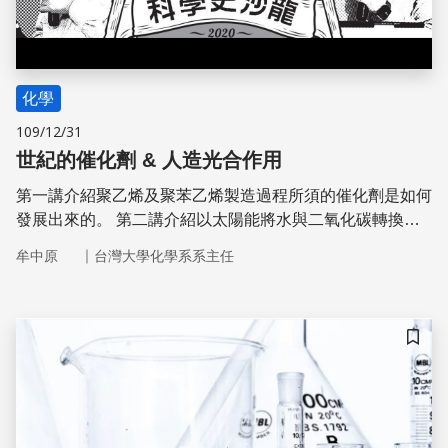
化學
109/12/31
世紀的催化劑 & 人造光合作用
第一講介紹聚乙烯及聚苯乙烯製造過程所須的催化劑是如何
發展出來的。 第二講介紹以太陽能將水與二氧化碳轉換成
氧氣與人類可以使用的燃料。
｜
牟中原
台灣大學化學系系主任
儲存