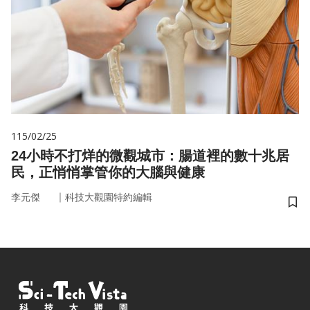
115/02/25
24小時不打烊的微觀城市：腸道裡的數十兆居
民，正悄悄掌管你的大腦與健康
｜
李元傑
科技大觀園特約編輯
儲