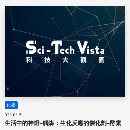
儲存
化學
92/10/15
生活中的神燈–觸煤：生化反應的催化劑–酵素