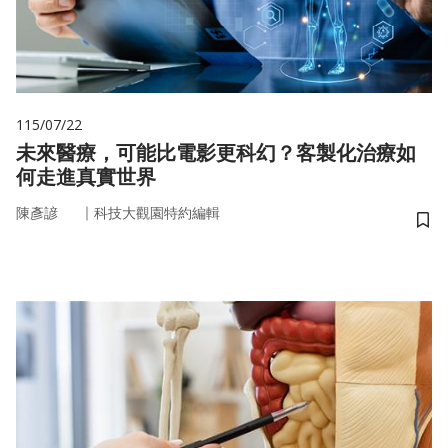
115/07/22
未來醫療，可能比電影更科幻？客製化治療如
何走進真實世界
｜
陳彥諺
科技大觀園特約編輯
儲