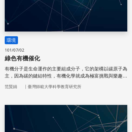
環境
101/07/02
綠色有機催化
有機分子是生命運作的主要組成分子，它的架構以碳原子為
主，因為碳的鍵結特性，有機化學就成為極富挑戰與樂趣的
學問。
｜
范賢娟
臺灣師範大學科學教育研究所
儲存