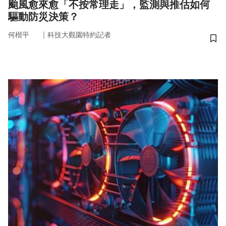
颱風愈來愈「不按常理走」，監測與推估如何
驅動防災決策？
｜
何楷平
科技大觀園特約記者
儲