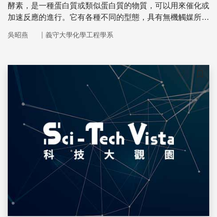
酵素，是一種蛋白質或類似蛋白質的物質，可以用來催化或
加速反應的進行。它有各種不同的型態，具有無機觸媒所沒
有的特殊功能，應用範圍廣，對環境友善，未來的發展不可
｜
吳昭燕
義守大學化學工程學系
限量。
儲存