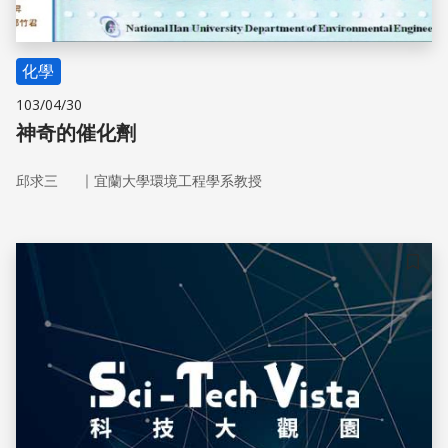
化學
103/04/30
神奇的催化劑
｜
邱求三
宜蘭大學環境工程學系教授
儲存