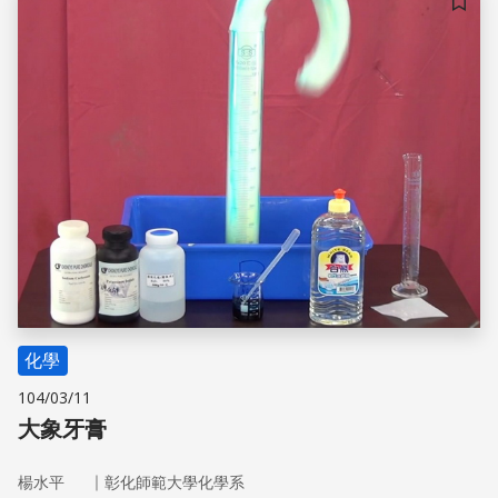
儲存
化學
104/03/11
大象牙膏
｜
楊水平
彰化師範大學化學系