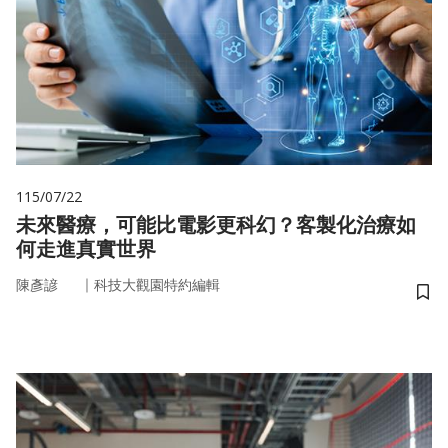
115/07/22
未來醫療，可能比電影更科幻？客製化治療如
何走進真實世界
｜
陳彥諺
科技大觀園特約編輯
儲