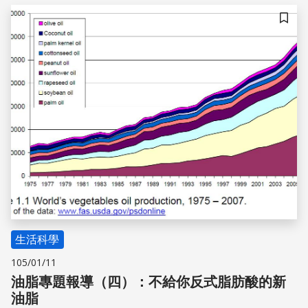
年超過20萬公噸
儲存
生活科學
105/01/11
油脂專題報導（四）：不給你反式脂肪酸的新
油脂