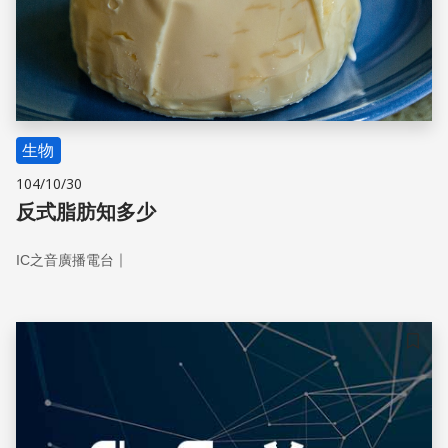
生物
104/10/30
反式脂肪知多少
｜
IC之音廣播電台
儲存