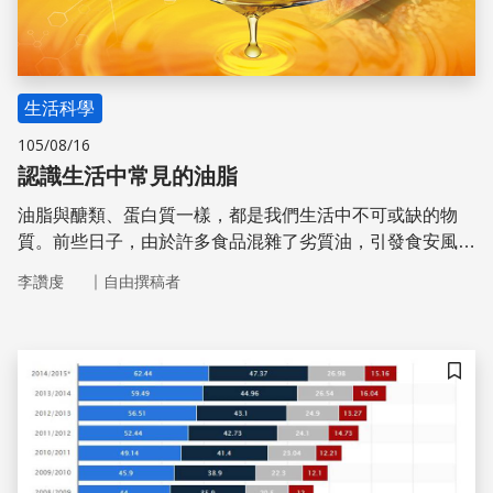
生活科學
105/08/16
認識生活中常見的油脂
油脂與醣類、蛋白質一樣，都是我們生活中不可或缺的物
質。前些日子，由於許多食品混雜了劣質油，引發食安風
暴，一時之間，人心惶惶，民眾對於油品的選擇和攝取更加
｜
李讚虔
自由撰稿者
無所適從。常見坊間提倡「少鹽少油的飲食，有助於身體健
康」的觀念，但我們需要對油脂如此迴避嗎？其實不妨想想
「油脂在身體中起到了什麼重要的功能？」首先，油脂是組
成人體細胞膜的重要成份，尤其是神經細胞具有軸突與樹突
儲存
的構造，因此所需要的油脂比例，遠比其他體細胞還要高；
其次，油脂所形成的脂肪組織，可以緩衝外力；同時減低人
體內臟間的摩擦，並保護內臟。另外，在身體醣類提供的能
量不足時，脂肪也可代替醣類供應熱量。脂肪對於人體有這