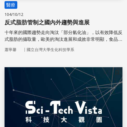
醫療
104/10/12
反式脂肪管制之國內外趨勢與進展
十年來的國際趨勢走向淘汰「部分氫化油」，以有效降低反
式脂肪的攝取量，歐美的淘汰進展和成效非常明顯，食品廠
商莫不積極發展新技術和新配方以因應，國民的反式脂肪攝
｜
蕭寧馨
國立台灣大學生化科技學系
取量都有大幅的減少
儲存