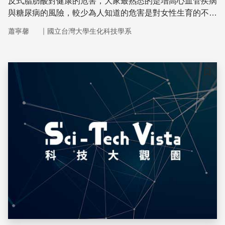
反式脂肪酸對健康的危害，大家最熟悉的是增高心血管疾病
與糖尿病的風險，較少為人知道的危害是對女性生育的不利
影響。哈佛公衛學院與醫學院利用美國護士健康調查的資
｜
蕭寧馨
國立台灣大學生化科技學系
料，以一萬八千多名24～42歲已婚女性為對象，沒有不孕
之病史，追蹤其飲食與懷孕狀況長達八年之久，期間對照病
歷以確定不孕的診治，結果得到四百多個排卵異常的不孕個
案
儲存