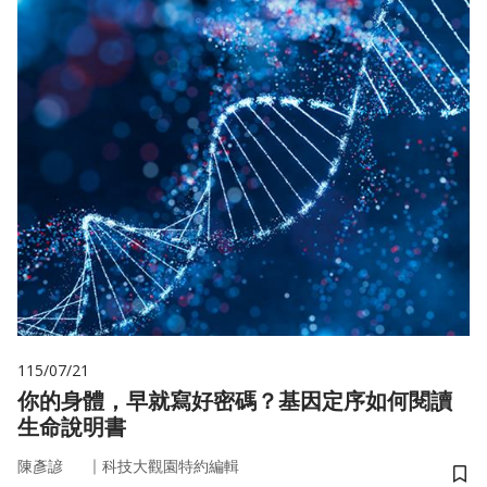
115/07/21
你的身體，早就寫好密碼？基因定序如何閱讀
生命說明書
｜
陳彥諺
科技大觀園特約編輯
儲