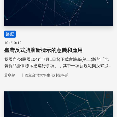
醫療
104/10/12
臺灣反式脂肪新標示的意義和應用
我國自今(民國104)年7月1日起正式實施新(第二)版的「包
裝食品營養標示應遵行事項」，其中一項新規範與反式脂肪
有關。要了解其真意，可以從比對新舊版的規定著手
｜
蕭寧馨
國立台灣大學生化科技學系
儲存