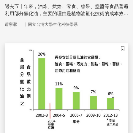
過去五十年來，油炸、烘焙、零食、糖果、塗醬等食品普遍
利用部分氫化油，主要的理由是植物油氫化技術的成本效益
很高，部分氫化油的性質穩定、保存期長、用途廣泛、使用
｜
蕭寧馨
國立台灣大學生化科技學系
方便、具規模經濟而價廉。現在由於反式脂肪的健康危害確
鑿，禁用部分氫化油已經成為國際趨勢
儲存