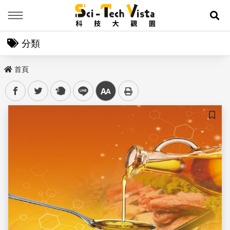
Menu
展
分類
首頁
facebook
twitter
plurk
line
中
儲存