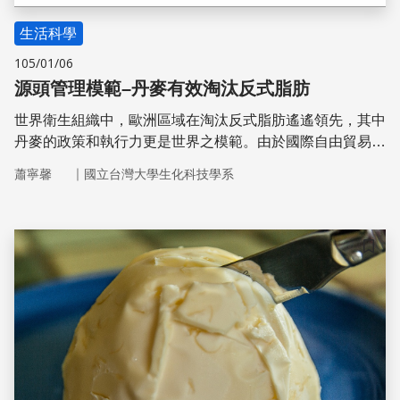
生活科學
105/01/06
源頭管理模範–丹麥有效淘汰反式脂肪
世界衛生組織中，歐洲區域在淘汰反式脂肪遙遙領先，其中
丹麥的政策和執行力更是世界之模範。由於國際自由貿易之
風潮，任何食品禁制都必須有危害健康的實證科學基礎。歐
｜
蕭寧馨
國立台灣大學生化科技學系
盟對食品安全目標的共識是，讓消費者得到最完善的食品安
全保護，提供歐洲公民安全高品質的食物
儲存