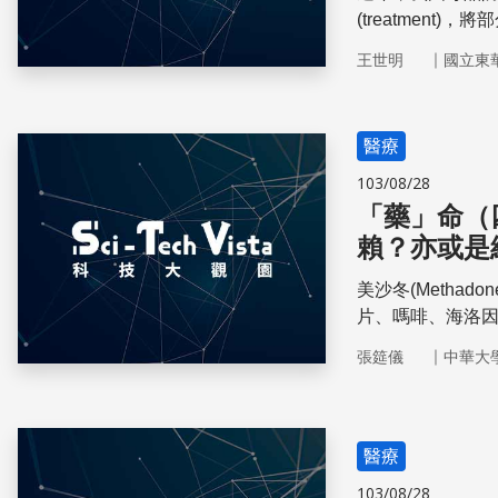
(treatmen
著吸毒犯由刑事
｜
王世明
國立東
具意義。本文將
防治策略之調整
醫療
103/08/28
「藥」命（
賴？亦或是
美沙冬(Metha
片、嗎啡、海洛因
低廉的美沙冬，
｜
張筵儀
中華大
有可能轉而依賴
始？
醫療
103/08/28