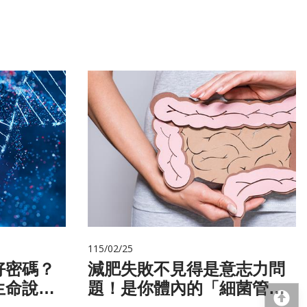
115/02/25
好密碼？
減肥失敗不見得是意志力問
生命說明
題！是你體內的「細菌管
回