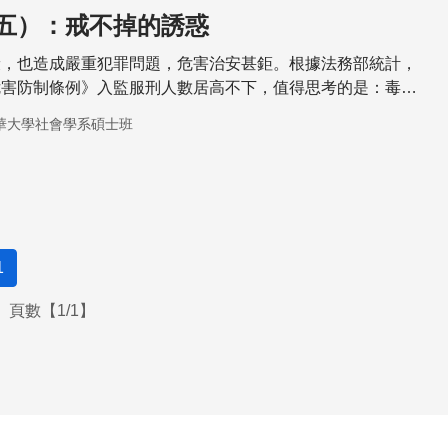
五）：戒不掉的誘惑
康，也造成嚴重犯罪問題，危害治安甚鉅。根據法務部統計，
危害防制條例》入監服刑人數居高不下，值得思考的是：毒品
如此的困難？上癮之後就真的很難再回頭了嗎？又該如何有效
華大學社會學系碩士班
品的依賴？
1
頁數【1/1】