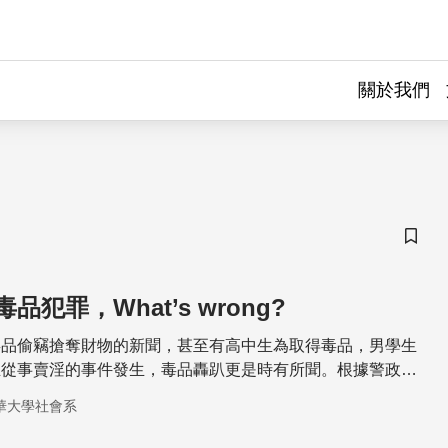
關於我們
儲存
犯罪，What’s wrong?
毒品偷竊搶奪財物的新聞，甚至有高中生為取得毒品，男學生
生從事賣淫的事件發生，毒品轟趴更是時有所聞。根據警政署
現，2005-2013警察查獲毒品嫌疑犯人數，其間或有增減，但
華大學社會系
萬多人以上，可見台灣毒品犯罪情況之嚴重