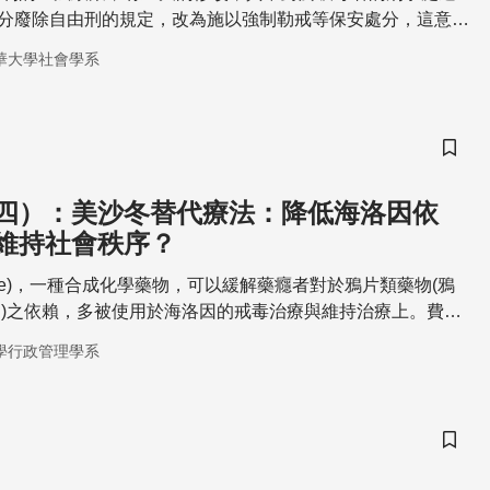
t)，將部分廢除自由刑的規定，改為施以強制勒戒等保安處分，這意味
犯轉為病犯。此項修法對於一向視毒品為全民公敵的台灣，別
華大學社會學系
針對此立法政策重大的變遷，探討其背後的社會意義以及犯罪
儲存
四）：美沙冬替代療法：降低海洛因依
維持社會秩序？
done)，一種合成化學藥物，可以緩解藥癮者對於鴉片類藥物(鴉
)之依賴，多被使用於海洛因的戒毒治療與維持治療上。費用
可避免藥癮者因為沒錢購買海洛因而犯罪，但同時，藥癮者卻
學行政管理學系
美沙冬。美沙冬，究竟是藥癮者的救星？還是另一個墮落的開
儲存