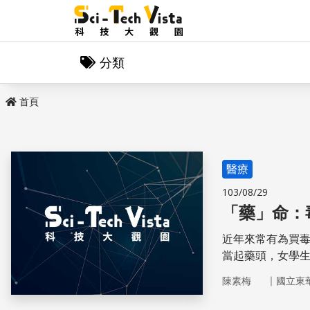
分類
首頁
醫療
103/08/29
「藥」命：毒品
近年來常有為買
當起藥頭，女學
公布的統計資料顯
｜
陳素梅
國立東
每年都維持在四