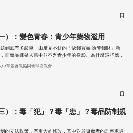
儲存
一）：變色青春：青少年藥物濫用
題到底有多嚴重，由屢見不鮮的「缺錢買毒 搶奪錢財」新
倪，而毒品嫌疑人當中並不乏青少年的身影。為什麼這些應該
的孩子們會投入毒品的懷抱中？他們如何取得這些非法藥物？
人中華基督教協同會球崙教會
助他們脫離毒品的挾制？
儲存
三）：毒「犯」？毒「患」？毒品防制規
防制的立法政策，有重大的修改，其中對於吸毒者的刑事處遇