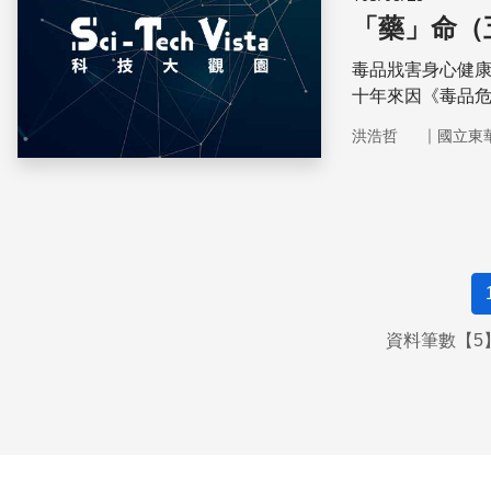
「藥」命（
毒品戕害身心健
十年來因《毒品
的戒除是否真有
｜
洪浩哲
國立東
降低毒癮者對毒
資料筆數【5】