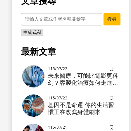
文章搜尋
關鍵字
搜尋
生成式AI
書籤
最新文章
115/07/22
儲存書籤
未來醫療，可能比電影更科
幻？客製化治療如何走進真
實世界
115/07/22
儲存書籤
基因不是命運 你的生活習
慣正在改寫身體劇本
書籤
115/07/21
儲存書籤