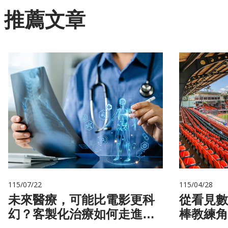
推薦文章
115/07/22
115/04/28
未來醫療，可能比電影更科
從看見數
幻？客製化治療如何走進真
棒教練角