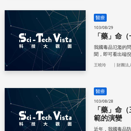
醫療
103/08/29
「藥」命（
我國毒品氾濫的問
聞，即可看出端
在恣意揮灑青春
｜
王曉玲
財團法
我們又該怎麼幫
醫療
103/08/28
「藥」命（
範的演變
近年，我國毒品