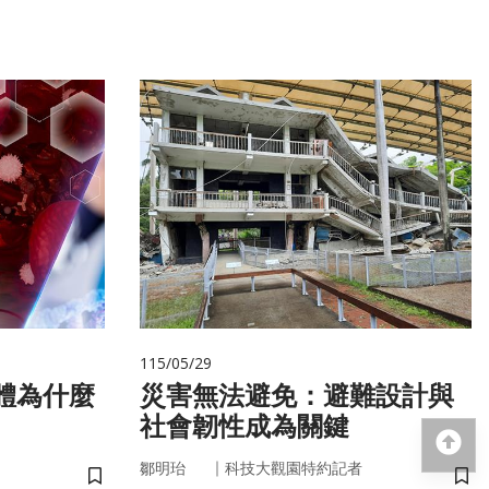
115/05/29
災害無法避免：避難設計與
社會韌性成為關鍵
回
｜
鄒明珆
科技大觀園特約記者
儲存書籤
儲