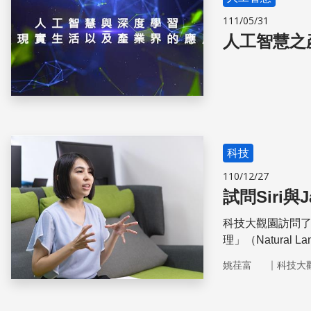
111/05/31
人工智慧之
科技
110/12/27
試問Siri與
科技大觀園訪問
理」（Natural 
系究竟在解決什
｜
姚荏富
科技大