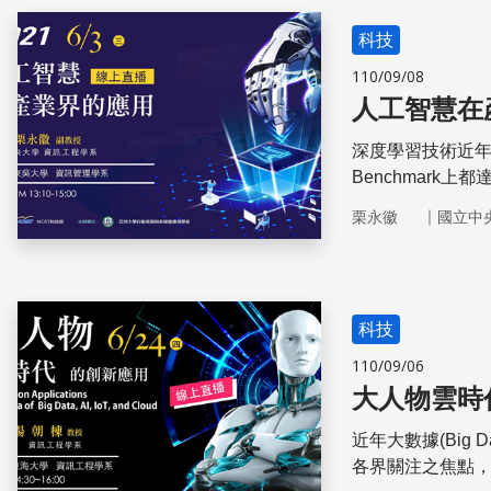
科技
110/09/08
人工智慧在
深度學習技術近
Benchmar
例如：計算機視
｜
栗永徽
國立中
影像判讀等等
科技
110/09/06
大人物雲時
近年大數據(Big D
各界關注之焦點