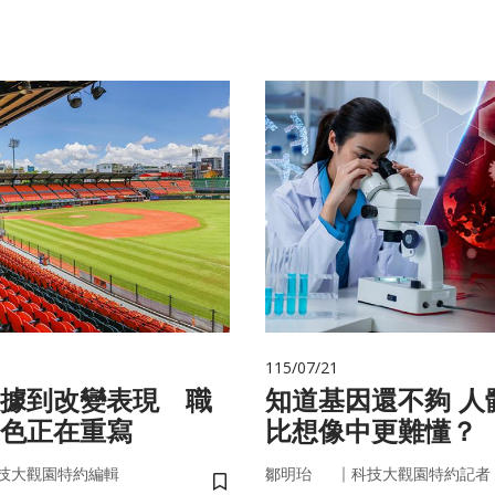
115/07/21
據到改變表現 職
知道基因還不夠 人體為什麼
色正在重寫
比想像中更難懂？
｜
技大觀園特約編輯
鄒明珆
科技大觀園特約記者
儲存書籤