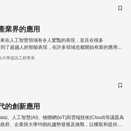
儲存
產業界的應用
年來在人工智慧領域有令人驚豔的表現，並且在很多
k上都達到了超越人的智能表現，在許多領域也都開始有新的應用，
覺、語音辨識與對話系統、模式識別、工業瑕疵品檢測、醫療
央大學資訊工程學系
儲存
代的創新應用
ata)、人工智慧(AI)、物聯網(IoT)與雲端技術(Cloud)等議題為
，政府、企業與大學均朝此趨勢發展及挑戰，以獲取和提供更