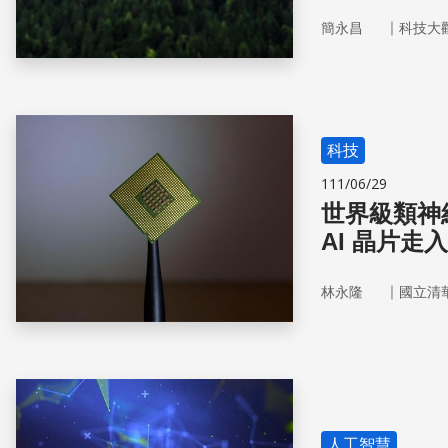
｜
簡永昌
科技大
科技
111/06/29
世界級類神
AI 晶片走
｜
林永隆
國立清
人工智慧