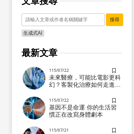
文章搜尋
關鍵字
搜尋
生成式AI
書籤
最新文章
115/07/22
儲存書籤
未來醫療，可能比電影更科
幻？客製化治療如何走進真
實世界
115/07/22
儲存書籤
基因不是命運 你的生活習
慣正在改寫身體劇本
書籤
115/07/21
儲存書籤