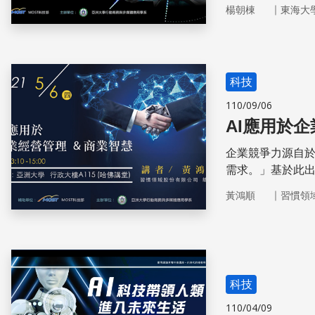
便利有用的各項
｜
楊朝棟
東海大
利用大數據、人工
Campus)的應用
科技
110/09/06
AI應用於
企業競爭力源自
需求。」基於此
產品的功能與品質
｜
黃鴻順
習慣領
科技快速進步，
科技
110/04/09