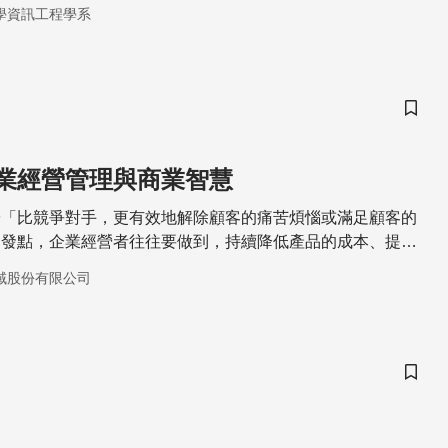
數據資料暨應用與資訊服務。本專題演講將介紹東海大學如何
學資訊工程學系
智慧、物聯網與雲端計算等新技術建置智慧校園(Smart
與服務
儲存
企業經營管理與商業智慧
於「比競爭對手，更有效地解除顧客的痛苦煩惱或滿足顧客的
出發點，企業經營者往往要做到，持續降低產品的成本、提高
、加快交貨的速度、使顧客有更好的體驗...等。 近幾年，AI
域股份有限公司
在其產業化的過程中，常見且越來越成熟的技術
儲存