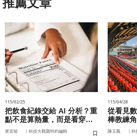
推薦文章
115/02/25
115/04/28
把飲食紀錄交給 AI 分析？重
從看見數
點不是算熱量，而是看穿你
棒教練角
的「飲食習慣」
｜
｜
黃宜稜
科技大觀園特約編輯
陳玉鳳
科
儲存書籤