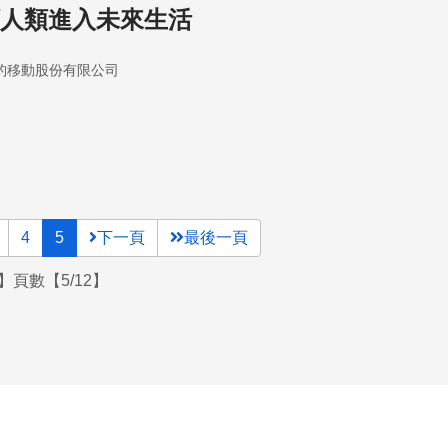
帶領人類進入未來生活
豹移動股份有限公司
4
5
下一頁
最後一頁
】頁數【5/12】