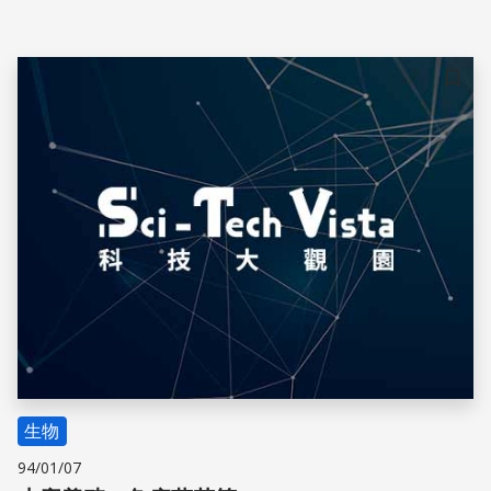
而成為性病元兇。 在男孩子裡面的話，因為它是寄生在前
列腺跟尿道裡面，所以裡面食物不多，所以它沒辦法大量繁
殖，所以引起疾病相對比較輕微。像女孩子的話，有一個很
有趣的事實，就是說大部分女孩子的症狀都是發生在月經之
儲存
後。 只要有養分的地方，陰道鞭毛蟲就可以存活，用二分
裂法進行繁殖。根據估計，全世界平均每年有一億八千萬人
感染這種疾病。被感染的女性，有陰道發炎、搔癢、白帶增
多成泡狀，甚至血尿等症狀，嚴重還會導致不孕。不過因為
沒有致命的
生物
94/01/07