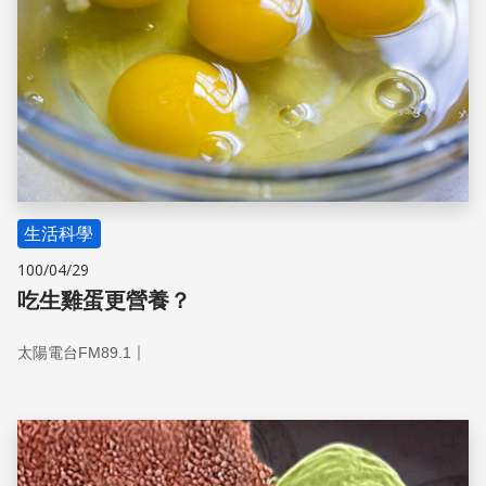
生活科學
100/04/29
吃生雞蛋更營養？
｜
太陽電台FM89.1
儲存