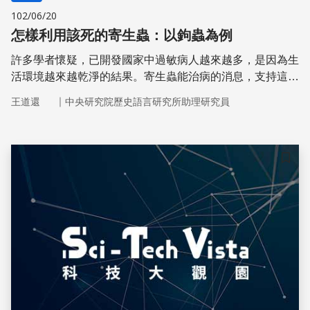
102/06/20
怎樣利用該死的寄生蟲：以鉤蟲為例
許多學者懷疑，已開發國家中過敏病人越來越多，是因為生
活環境越來越乾淨的結果。寄生蟲能治病的消息，支持這個
看法。
｜
王道還
中央研究院歷史語言研究所助理研究員
儲存