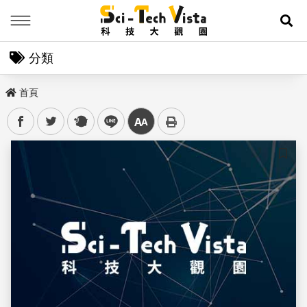
Menu
展
分類
首頁
facebook
twitter
plurk
line
中
儲存