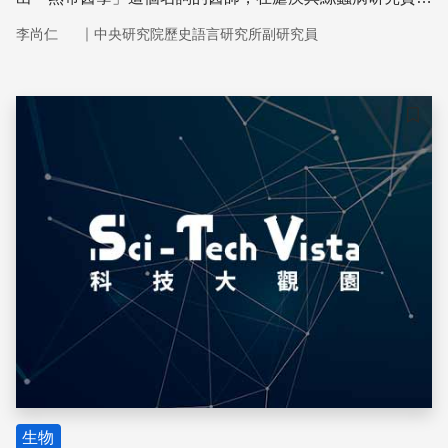
卓著而有「熱帶醫學之父」美譽。
｜
李尚仁
中央研究院歷史語言研究所副研究員
儲存
生物