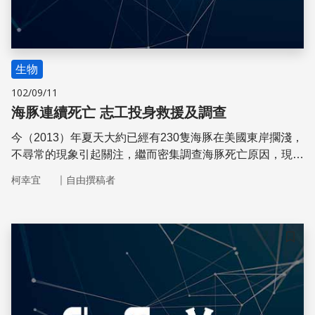
生物
102/09/11
海豚連續死亡 志工投身救援及調查
今（2013）年夏天大約已經有230隻海豚在美國東岸擱淺，
不尋常的現象引起關注，繼而密集調查海豚死亡原因，現在
雖還無法確認擱淺可能是因麻疹病毒造成，但1987年麻疹
｜
柯幸宜
自由撰稿者
曾造成約740隻海豚死亡，今年紐澤西州海岸擱淺的幾隻海
豚，麻疹病毒檢驗也呈現陽性反應
儲存