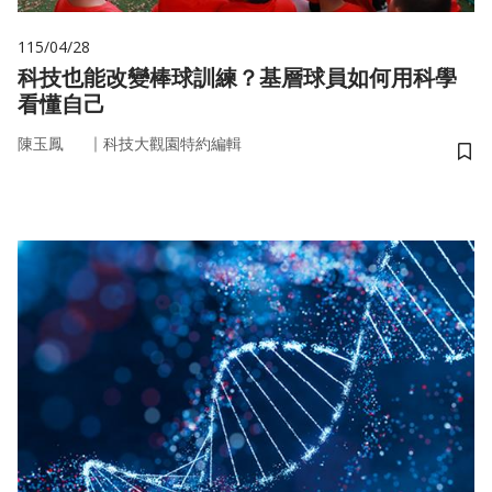
115/04/28
科技也能改變棒球訓練？基層球員如何用科學
看懂自己
｜
陳玉鳳
科技大觀園特約編輯
儲