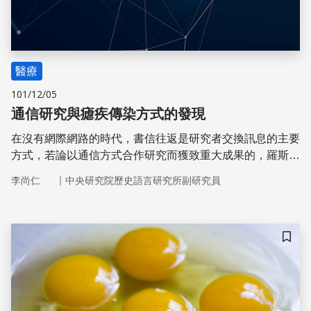
醫療
101/12/05
通信研究與瘧疾傳染方式的發現
在沒有網際網路的時代，書信往返是研究者交換訊息的主要
方式，若論以通信方式合作研究而獲致重大成果的，羅斯與
萬巴德的瘧疾研究堪稱首屈一指。
｜
李尚仁
中央研究院歷史語言研究所副研究員
儲存