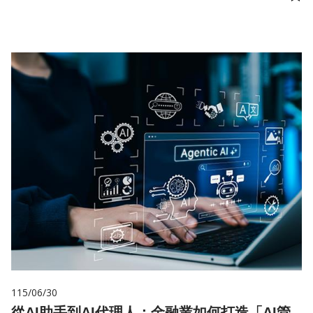
儲
115/06/30
從AI助手到AI代理人：金融業如何打造「AI管