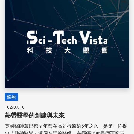
儲存
醫療
102/07/10
熱帶醫學的創建與未來
英國醫師萬巴德早年曾在高雄行醫約5年之久，是第一位提
出「熱帶醫學」這個名詞的醫師，在瘧疾與絲蟲病研究貢獻