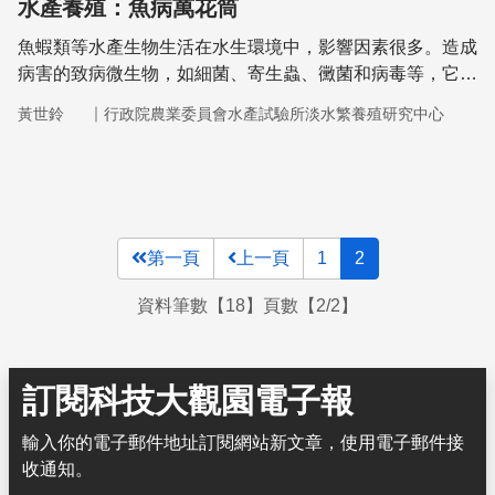
水產養殖：魚病萬花筒
魚蝦類等水產生物生活在水生環境中，影響因素很多。造成
病害的致病微生物，如細菌、寄生蟲、黴菌和病毒等，它們
也只是在自然界中爭取生存、生活和繁衍種族的機會而已。
｜
黃世鈴
行政院農業委員會水產試驗所淡水繁養殖研究中心
第一頁
上一頁
1
2
資料筆數【18】頁數【2/2】
訂閱科技大觀園電子報
輸入你的電子郵件地址訂閱網站新文章，使用電子郵件接
收通知。