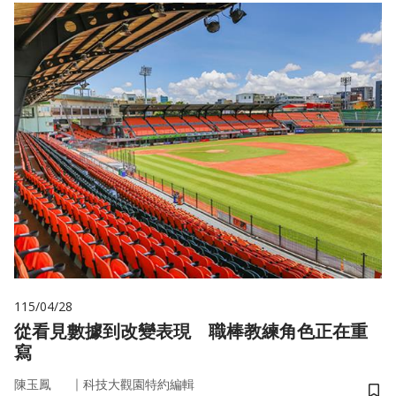
115/04/28
從看見數據到改變表現 職棒教練角色正在重
寫
｜
陳玉鳳
科技大觀園特約編輯