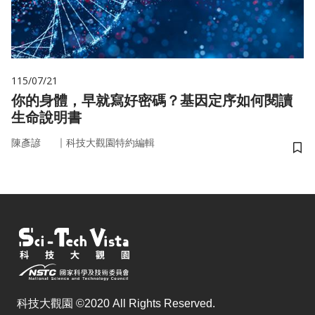
115/07/21
你的身體，早就寫好密碼？基因定序如何閱讀
生命說明書
｜
陳彥諺
科技大觀園特約編輯
儲
科技大觀園 ©2020 All Rights Reserved.