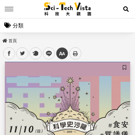
Menu
展
分類
首頁
facebook
twitter
plurk
line
中
儲存