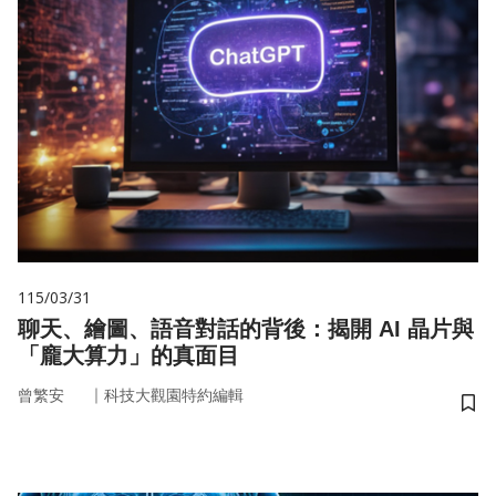
115/03/31
聊天、繪圖、語音對話的背後：揭開 AI 晶片與
「龐大算力」的真面目
｜
曾繁安
科技大觀園特約編輯
儲