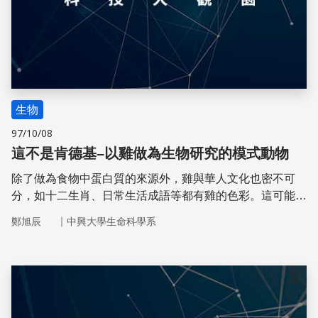
生物
97/10/08
這不是肯德基–以雞做為生物研究的模式動物
除了做為食物中蛋白質的來源外，雞與華人文化也密不可
分，如十二生肖、日常生活成語等都有雞的色彩。這可能與
雞很早就被馴化，成為日常生活中的一部分有關。然而大多
｜
鄭旭辰
中興大學生命科學系
數人可能不知道，雞除了供食用之外，在科學研究與生物技
術產業中也有非常高的價值。
儲存