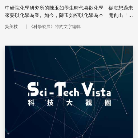
中研院化學研究所的陳玉如學生時代喜歡化學，從沒想過未
來要以化學為業。如今，陳玉如卻以化學為本，開創出「生
物質譜法」和「蛋白質體學」的一片天。獲獎無數的她笑
｜
吳美枝
《科學發展》特約文字編輯
說：「一度因家庭因素想繞過研究這條路，但我現在對自己
做的研究，很瘋狂。」
儲存