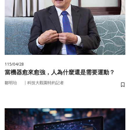
115/04/28
當機器愈來愈強，人為什麼還是需要運動？
｜
鄒明珆
科技大觀園特約記者
儲