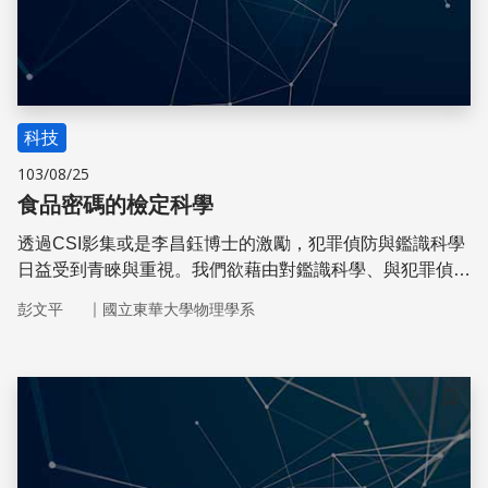
科技
103/08/25
食品密碼的檢定科學
透過CSI影集或是李昌鈺博士的激勵，犯罪偵防與鑑識科學
日益受到青睞與重視。我們欲藉由對鑑識科學、與犯罪偵防
相關的科學主題進行探討，將以深入淺出的方式，讓社會大
｜
彭文平
國立東華大學物理學系
眾對食品檢驗的科學知識有所認識
儲存