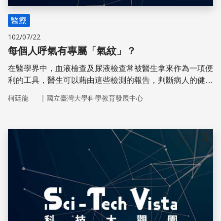
醫療
102/07/22
每個人呼氣有專屬「氣紋」？
在醫學界中，血液檢查及尿液檢查常被醫生拿來作為一項便
利的工具，醫生可以藉由這些檢測的報告，判斷病人的健康
狀況及病情，但在未來，我們將可以藉由口中呼出去的氣體
｜
柯廷龍
國立臺灣大學科學教育發展中心
瞭解自己身體的健康情形
儲存