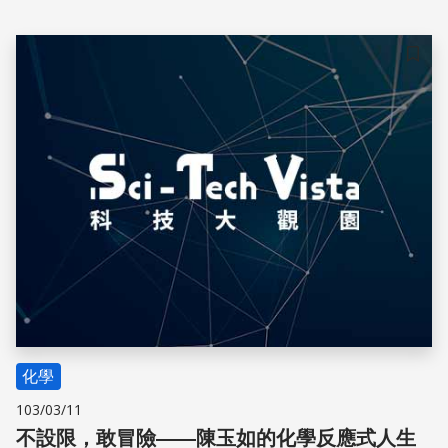
判斷真偽的依據，特別是高精度的「質譜儀」，可以用來定
量檢測問題食品的微量化學物質，杜絕黑心食品流入市面。
本文將簡介質譜儀器的測量原理與方法，及其在食品檢測上
儲存
的應用和未來的發展
化學
103/03/11
不設限，敢冒險——陳玉如的化學反應式人生