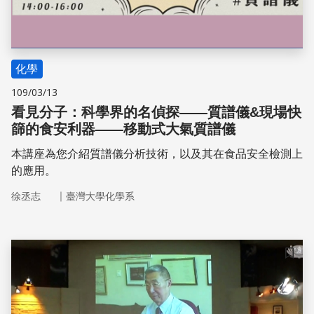
化學
109/03/13
看見分子：科學界的名偵探——質譜儀&現場快
篩的食安利器——移動式大氣質譜儀
本講座為您介紹質譜儀分析技術，以及其在食品安全檢測上
的應用。
｜
徐丞志
臺灣大學化學系
儲存