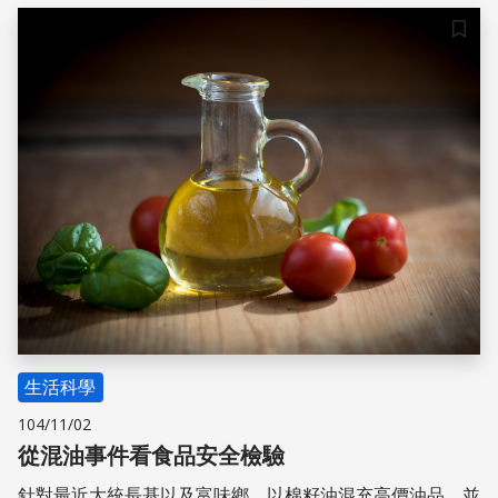
儲存
生活科學
104/11/02
從混油事件看食品安全檢驗
針對最近大統長基以及富味鄉，以棉籽油混充高價油品，並