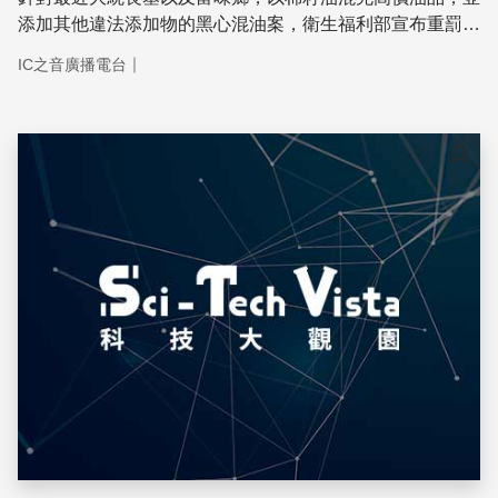
添加其他違法添加物的黑心混油案，衛生福利部宣布重罰大
統18.5億元，加上了先前的罰款三千多萬元，合計18.8億，
｜
IC之音廣播電台
而富味鄉則罰款4.6億元。
儲存