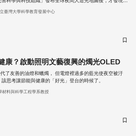
「光害科學與科技組織」發布全球夜間人造光地圖後，才發現光
的問題，為此捷克的天文學家向國會提議修法改善光害問題，
立臺灣大學科學教育發展中心
1日，頒布並施行了全球首部管制「光害」的法律，成為第一個向
家。
儲存
健康？啟動照明文藝復興的燭光OLED
代了友善的油燈和蠟燭， 但電燈裡過多的藍光使夜空被汙
 該思考讓節能與健康的「好光」登台的時候了。
學材料與科學工程學系教授
儲存