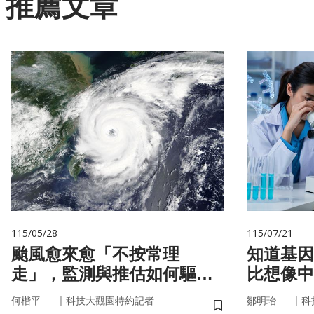
推薦文章
115/05/28
115/07/21
颱風愈來愈「不按常理
知道基因還不夠
走」，監測與推估如何驅動
比想像中
防災決策？
｜
｜
何楷平
科技大觀園特約記者
鄒明珆
科
儲存書籤