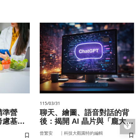
115/03/31
精準營
聊天、繪圖、語音對話的背
考慮基
後：揭開 AI 晶片與「龐大算
回
微生物
力」的真面目
｜
曾繁安
科技大觀園特約編輯
儲存書籤
儲