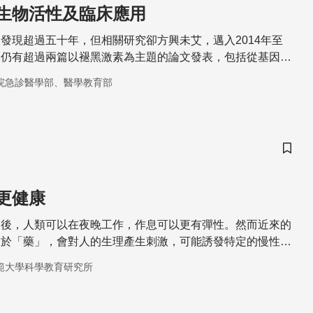
生物活性及臨床應用
發現超過五十年，但相關研究卻方興未艾，邁入2014年至
天仍有超過兩篇以褪黑激素為主題的論文發表，包括從基因調
至日夜及季節生理狀態調節各層面，同時亦配合全球保健及抗
院急診醫學部、醫學教育部
，可見褪黑激素在生物醫學發展上的潛力不容忽視
儲存
更健康
之後，人類可以在夜晚工作，作息可以更有彈性。然而近來的
當於「藥」，會對人的生理產生刺激，可能誘發特定的慢性
範大學科學教育研究所