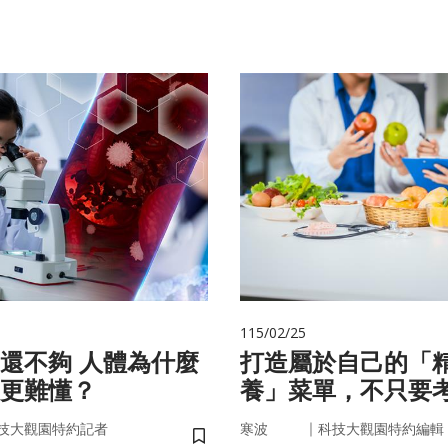
115/02/25
 人體為什麼
打造屬於自己的「
更難懂？
養」菜單，不只要
因，關鍵更在腸道
｜
技大觀園特約記者
寒波
科技大觀園特約編輯
儲存書籤