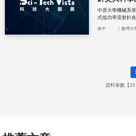
中原大學機械系
式低功率雷射針
果。
｜
黃中
臺灣大
資料筆數【10