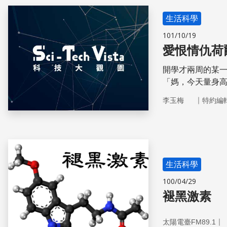
生活科學
101/10/19
愛恨情仇荷
開學才兩周的某
「媽，今天量身高
過，小學階段平
｜
李玉梅
特約編
的時間便達成了
呢？」她想了一
駝背。」
生活科學
100/04/29
褪黑激素
｜
太陽電臺FM89.1