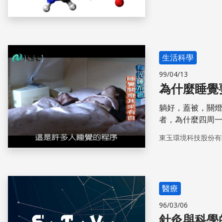
生活科學
99/04/13
為什麼睡覺
躺好，蓋被，關
者，為什麼四周一片光明時
生成的一種，稱
東玉環境科技股份有
分泌的少，會讓人
說，褪黑激素怕
的光，如藍色、
片漆黑，否則就
醫療
96/03/06
針灸與科學