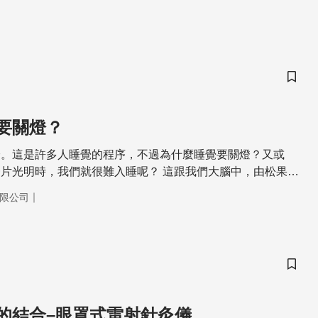
儲存
要關燈？
燈。這是許多人睡覺的程序，不過為什麼睡覺要關燈？又或
，我們就很難入睡呢？ 這跟我們大腦中，由松果體
為褪黑激素的荷爾蒙有關。褪黑激素分泌的多，會讓人想睡，
｜
限公司
睡意全失。而影響褪黑激素分泌的關鍵，在於光線。 簡單來
光，而且不只是光的強度，光的顏色也會產生影響。波長愈短
紫色，會抑制褪黑激素的分泌。所以要想順利入睡，要嘛是一
使用昏黃的小夜燈，才能一夜好眠。
儲存
的結合–眼罩式雷射針灸儀