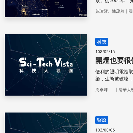
致。從2001年
害是一個世界性
｜
黃瑋絜、陳藹然
國
在2002年6月
光汙染說不的國
科技
108/05/15
開燈也要很
便利的照明電燈取
染，生態被破壞，
｜
周卓煇
清華大
醫療
103/08/06