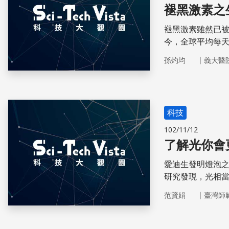
褪黑激素之
褪黑激素雖然已被
今，全球平均每
控、粒線體保護
｜
孫灼均
義大醫
衰老醫學的腳步
科技
102/11/12
了解光你會
愛迪生發明燈泡
研究發現，光相
病。
｜
范賢娟
臺灣師