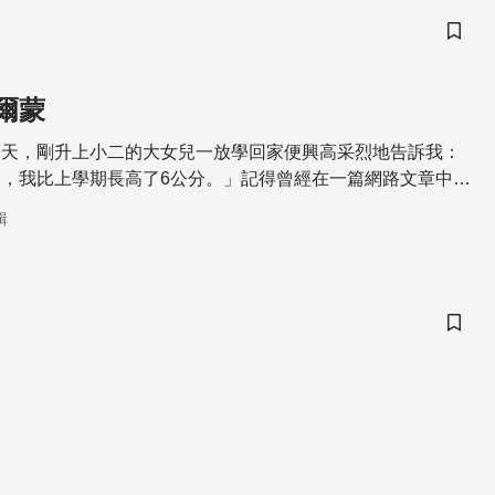
儲存
爾蒙
一天，剛升上小二的大女兒一放學回家便興高采烈地告訴我：
，我比上學期長高了6公分。」記得曾經在一篇網路文章中讀
均的身高成長速率約為每年五至六公分，想不到女兒在半年多
輯
平均值。我趁機考考她：「你覺得哪些因素和你長高有關
會，說道：「多運動、不挑食、早睡早起、關燈睡覺、不彎腰
儲存