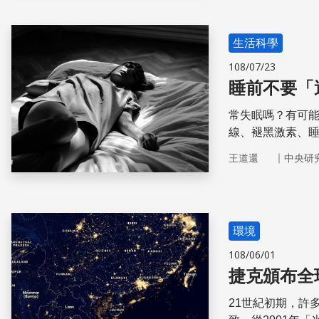
生活科學
108/07/23
睡前不要「
常失眠嗎？有可
線、褪黑激素、
且對每個人影響
｜
王道還
中央研
環境
108/06/01
捷克頒布全
21世紀初期，許