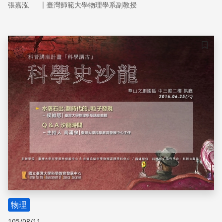
｜
張嘉泓
臺灣師範大學物理學系副教授
對古典的堅持，展開了全面的戰線。在這個關鑑時刻，波恩
討論電子散射的文章是一個轉戾點，波性與粒子性的直接面
對，導致了著名的機率解釋，也摧毀了古典科學一直假設的
確定性。就這樣，現代的量子物理啟航，與古典物理分道揚
儲存
鑣。
物理
105/08/11