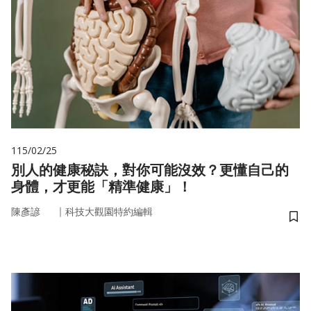
115/02/25
別人的健康秘訣，對你可能沒效？更懂自己的
身體，才更能「精準健康」！
｜
陳彥諺
科技大觀園特約編輯
儲