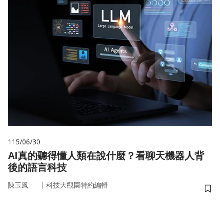
115/06/30
AI真的聽得懂人類在說什麼？看聊天機器人背
後的語言科技
｜
陳玉鳳
科技大觀園特約編輯
儲