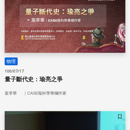
物理
106/07/17
量子斷代史：瑜亮之爭
｜
葉李華
CASE報科學專欄作家
儲存