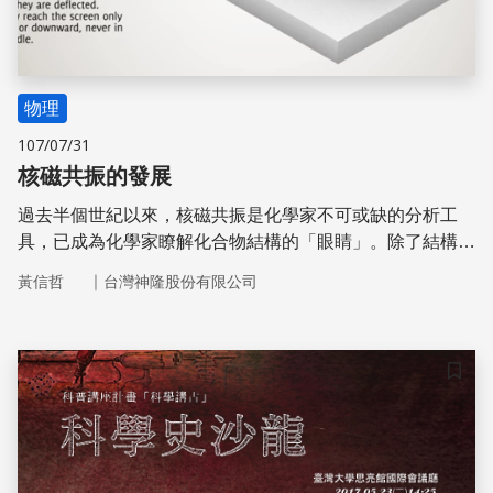
物理
107/07/31
核磁共振的發展
過去半個世紀以來，核磁共振是化學家不可或缺的分析工
具，已成為化學家瞭解化合物結構的「眼睛」。除了結構鑑
定，因為其即時且非破壞性的特性，亦常被應用在研究反應
｜
黃信哲
台灣神隆股份有限公司
動力學及分子間交互作用。在化學以外的領域，NMR與X射
線晶體繞射同為生物學家解密蛋白質結構的重要方法；另基
於NMR原理的磁振造影，則是醫學診斷不可或缺的工具，
原本是與化學、生物學及醫學影像等都沒什麼關聯的量子物
儲存
理基礎研究。