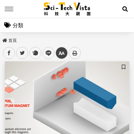
Menu
展
分類
首頁
facebook
twitter
plurk
line
中
儲存