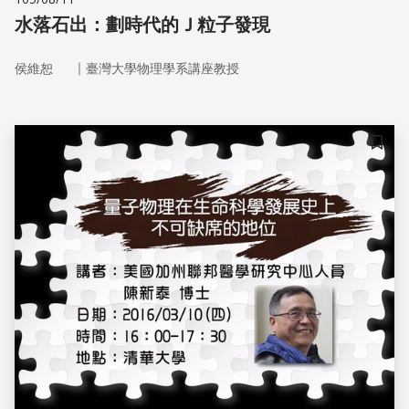
水落石出：劃時代的Ｊ粒子發現
｜
侯維恕
臺灣大學物理學系講座教授
儲存