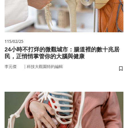
115/02/25
24小時不打烊的微觀城市：腸道裡的數十兆居
民，正悄悄掌管你的大腦與健康
｜
李元傑
科技大觀園特約編輯
儲