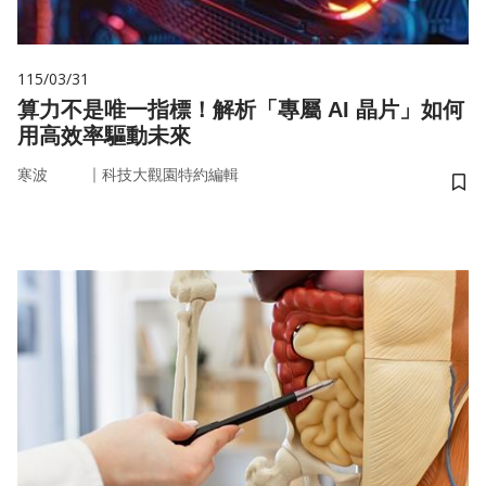
115/03/31
算力不是唯一指標！解析「專屬 AI 晶片」如何
用高效率驅動未來
｜
寒波
科技大觀園特約編輯
儲