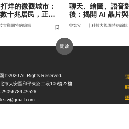
不打烊的微觀城市：
聊天、繪圖、語音
數十兆居民，正悄
後：揭開 AI 晶片
的大腦與健康
力」的真面目
｜
技大觀園特約編輯
曾繁安
科技大觀園特約編輯
儲存書籤
開啟
2020 All Rights Reserved.
北市大安區和平東路二段106號22樓
25056789 #5526
stv@gmail.com
定最佳顯示效果為1920*1080)