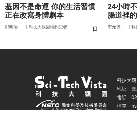
基因不是命運 你的生活習慣
24小時
正在改寫身體劇本
腸道裡的
悄掌管你
｜
｜
鄒明珆
科技大觀園特約記者
李元傑
科
儲存書籤
科技大觀園 ©
地址：臺
電話：02-
信箱：nstc
建議瀏覽器：IE11.0以上、Firefox、Chrome(螢幕設