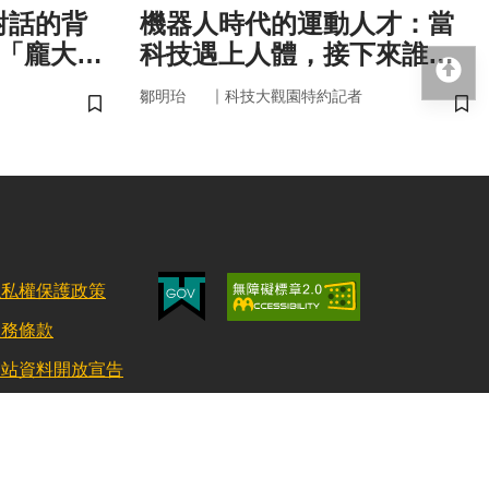
對話的背
機器人時代的運動人才：當
與「龐大算
科技遇上人體，接下來誰來
回
接手？
｜
鄒明珆
科技大觀園特約記者
儲存書籤
儲
隱私權保護政策
服務條款
網站資料開放宣告
更新日期：115/08/03 訪客人數：152924336