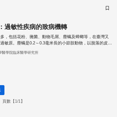
儲存
：過敏性疾病的致病機轉
當多，包括花粉、黴菌、動物毛屑、塵螨及蟑螂等，在臺灣又
過敏原。塵螨是0.2～0.3毫米長的小節肢動物，以脫落的皮屑
即使是死去的也會導致過敏。
學醫學院臨床醫學研究所
1
頁數【1/1】