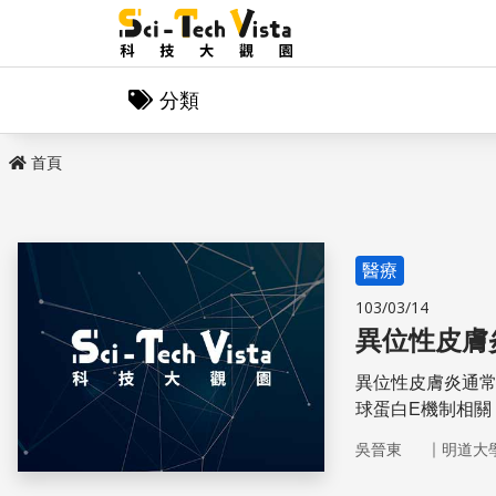
分類
首頁
醫療
103/03/14
異位性皮膚
異位性皮膚炎通
球蛋白E機制相關
（cytokine）
｜
吳晉東
明道大