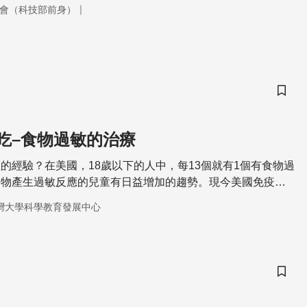
｜
會（科技部前身）
儲存
吃–食物過敏的治療
的經驗？在美國，18歲以下的人中，每13個就有1個有食物過
食物產生過敏反應的兒童有日益增加的趨勢。現今美國免疫學
免疫療法是可行的，可以用來幫助飽受食物過敏之苦的人。
灣大學科學教育發展中心
儲存