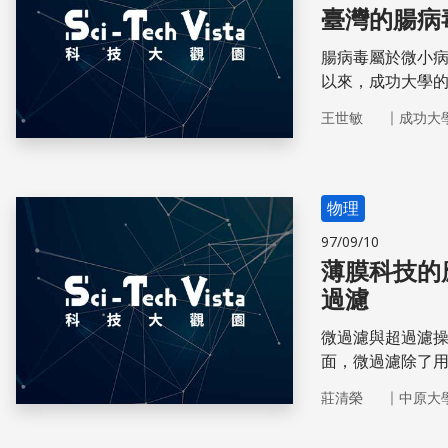
臺灣的腸病
腸病毒屬於微小病
以來，成功大學
療、追蹤預後、
｜
王世敏
成功大
物理
97/09/10
薄膜科技的
過濾
微過濾與超過濾
面，微過濾除了
過濾程序進行廢
｜
莊清榮
中原大