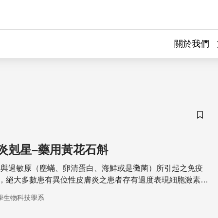
關於我們
儲存
炎剋星–藥用黃花石斛
常與過敏原（塵蟎、卵清蛋白、海鮮或是黴菌）所引起之免疫
，絕大多數患有異位性皮膚炎之患者存有過度表現細胞激素
以及增加免疫球蛋白E
學生物科技學系