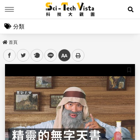
Menu
展
分類
首頁
facebook
twitter
plurk
line
中
儲存