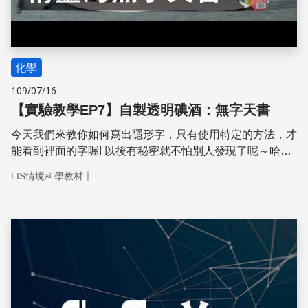
化學
109/07/16
【實驗教學EP7】自製透明碘酒：無字天書
今天我們來教你如何寫出隱形字，只有使用特定的方法，才
能看到裡面的字喔! 以後有秘密就不怕別人發現了呢～哈哈
哈哈哈
｜
LIS情境科學教材
儲存