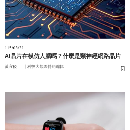
115/03/31
AI晶片在模仿人腦嗎？什麼是類神經網路晶片
｜
黃宜稜
科技大觀園特約編輯
儲