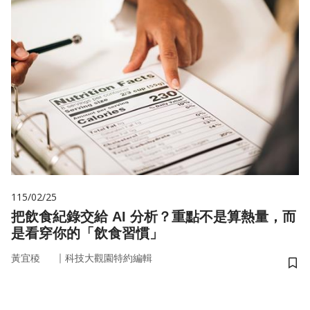
115/02/25
把飲食紀錄交給 AI 分析？重點不是算熱量，而
是看穿你的「飲食習慣」
｜
黃宜稜
科技大觀園特約編輯
儲