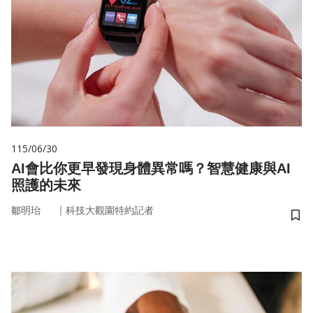
115/06/30
AI會比你更早發現身體異常嗎？智慧健康與AI
照護的未來
｜
鄒明珆
科技大觀園特約記者
儲