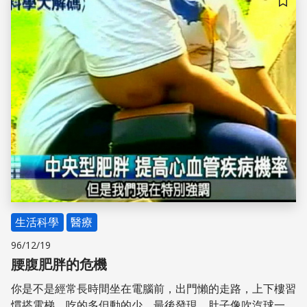
儲存
生活科學
醫療
96/12/19
腰腹肥胖的危機
你是不是經常長時間坐在電腦前，出門懶的走路，上下樓習
慣搭電梯。吃的多但動的少，最後發現，肚子像吹汽球一樣