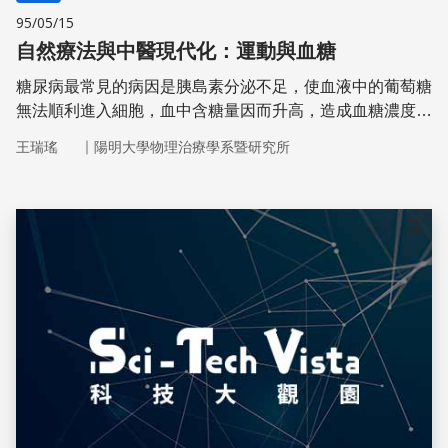
95/05/15
自然療法與中醫現代化：運動與血糖
糖尿病最常見的病因是胰島素分泌不足，使血液中的葡萄糖
無法順利進入細胞，血中含糖量因而升高，造成血糖濃度過
高的症狀，甚至會出現「糖尿」的現象。
｜
王瑞瑤
陽明大學物理治療學系暨研究所
儲存