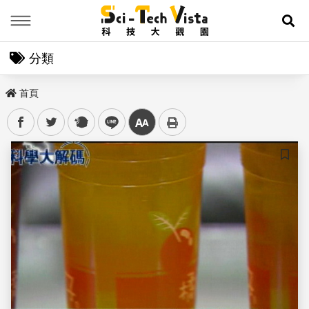
Menu
展
分類
首頁
facebook
twitter
plurk
line
中
儲存