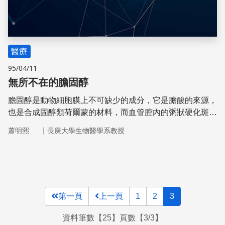
醫療
95/04/11
無所不在的膽固醇
膽固醇是動物細胞膜上不可缺少的成分，它是膽酸的來源，
也是合成固醇類荷爾蒙的材料，而血管腔內的粥狀硬化斑
塊，更堆積了許多膽固醇，這使它成為生物醫學上閃亮的分
｜
蕭明熙
長庚大學生物醫學系教授
子。
第一頁
上一頁
1
2
3
資料筆數【25】頁數【3/3】