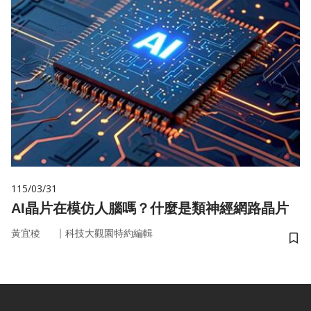
115/03/31
AI晶片在模仿人腦嗎？什麼是類神經網路晶片
｜
黃宜稜
科技大觀園特約編輯
儲