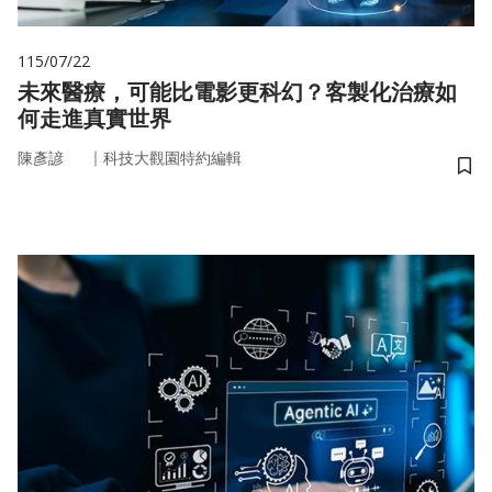
115/07/22
未來醫療，可能比電影更科幻？客製化治療如
何走進真實世界
｜
陳彥諺
科技大觀園特約編輯
儲