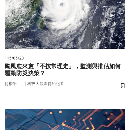
115/05/28
颱風愈來愈「不按常理走」，監測與推估如何
驅動防災決策？
｜
何楷平
科技大觀園特約記者
儲