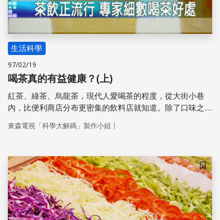
生活科學
97/02/19
喝茶真的有益健康？(上)
紅茶、綠茶、烏龍茶，現代人愛喝茶的程度，從大街小巷
內，比便利商店分布更密集的飲料店就知道。除了口味之
外，更重要的是健康概念。不管是什麼茶，幾乎都含有茶多
｜
東森電視「科學大解碼」製作小組
酚，雖然構造和功能有些微差異，但保健功效是不爭的事
實。不過科學家也建議，喝清茶是最有效的，加糖、加牛
奶、加調味料，都可能影響茶多酚的運作，不見得健康哦。
儲存