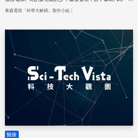
越來越胖，褲子越買越大件，小心腹部的肥胖，可能讓你成
｜
東森電視「科學大解碼」製作小組
為代謝症候群的高危險群。隨著年齡增加，身體的脂肪會更
容易堆積在腹部，造成中央型肥胖，同時也可能出現代謝的
問題，發生糖尿病、高血壓、心臟病甚至中風的機率，更是
一般正常人的兩倍以上。所以均衡減量的飲食、每天規律的
儲存
運動與良好的生活型態，才是最有效的減肥方法。
醫療