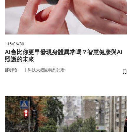
115/06/30
AI會比你更早發現身體異常嗎？智慧健康與AI
照護的未來
｜
鄒明珆
科技大觀園特約記者
儲