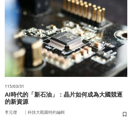
115/03/31
AI時代的「新石油」：晶片如何成為大國競逐
的新資源
｜
李元傑
科技大觀園特約編輯
儲