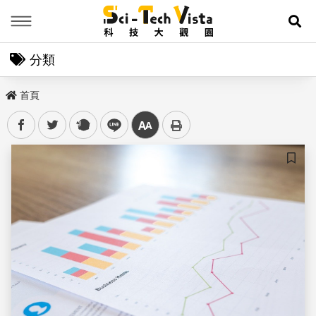
Menu
展
分類
首頁
facebook
twitter
plurk
line
中
儲存