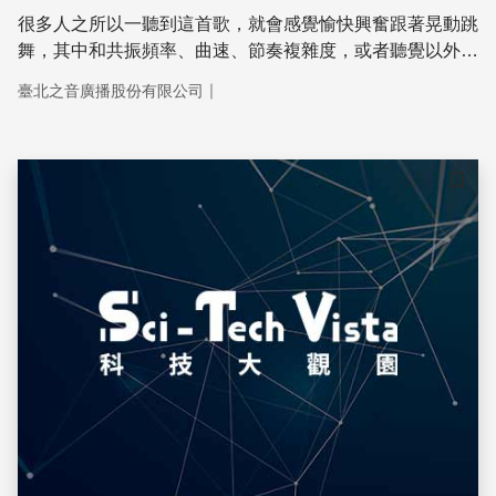
很多人之所以一聽到這首歌，就會感覺愉快興奮跟著晃動跳
舞，其中和共振頻率、曲速、節奏複雜度，或者聽覺以外的
像是舞蹈的元素、色彩的元素等等因素都有影響。不過，你
｜
臺北之音廣播股份有限公司
知道嗎？韓國科學家進一步分析《江南Style》這首歌曲，
發現它不但能讓一般人覺得激動，對精神患者也有療癒的功
效！真有這麼神奇？今天科學了沒？就要透過音樂治療進一
步帶大家來解碼囉！
儲存