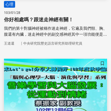
心理
103/01/28
你好相處嗎？跟迷走神經有關！
我們的第十對腦神經被稱作迷走神經，它遍及我們頸、胸、
腹還有內臟，迷走神經中的副交感神經其中一項功能便是用
來控制心跳。科學家計算出「迷走神經張力」，來分析副交
｜
王道還
中央研究院歷史語言研究所助理研究員
感神經的活動狀況。研究發現，迷走神經張力高的人較容易
相處而且擅於處理壓力。
儲存