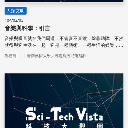
人類文明
104/02/03
音樂與科學：引言
音樂與噪音就在我們周遭，不管喜不喜歡，除非聽障，不然
就得與它生活在一起，它是一種藝術、一種生活的娛樂，但
是做為聲音的一種形式，當然它也可以用科學來解釋。
｜
鄭德淵
臺南藝術大學／專題報導特邀編輯
儲存