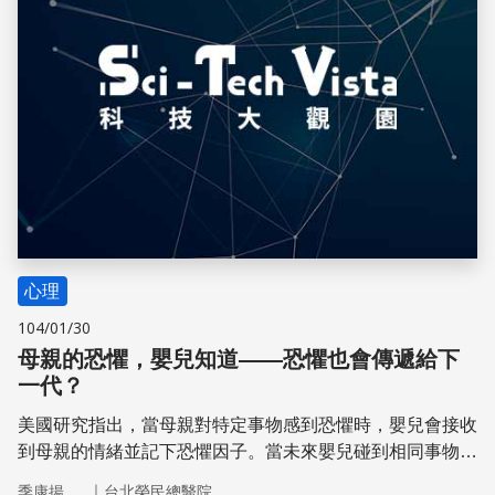
心理
104/01/30
母親的恐懼，嬰兒知道——恐懼也會傳遞給下
一代？
美國研究指出，當母親對特定事物感到恐懼時，嬰兒會接收
到母親的情緒並記下恐懼因子。當未來嬰兒碰到相同事物
時，也會表現出害怕。你知道嗎？這樣的行為其實是為了
｜
季康揚
台北榮民總醫院