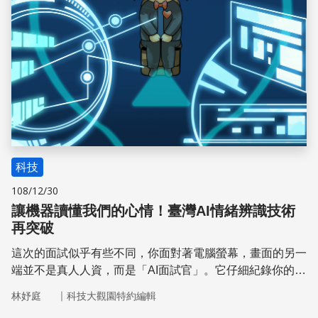
科技
108/12/30
讓機器讀懂我們的心情！臺灣AI情緒辨識技術
再突破
這次的面試似乎有些不同，你面對著電腦螢幕，畫面的另一
端並不是真人人資，而是「AI面試官」。它仔細紀錄你的一
言一行，產出關於情緒、個性的報表，輔助用人決策。這樣
｜
林妤庭
科技大觀園特約編輯
的場景並非虛構，而是情緒辨識真實應用的結果。從面試、