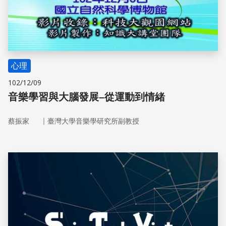
心理
102/12/09
音樂學習與大腦發展–從運動到情緒
｜
蔡振家
臺灣大學音樂學研究所副教授
儲存