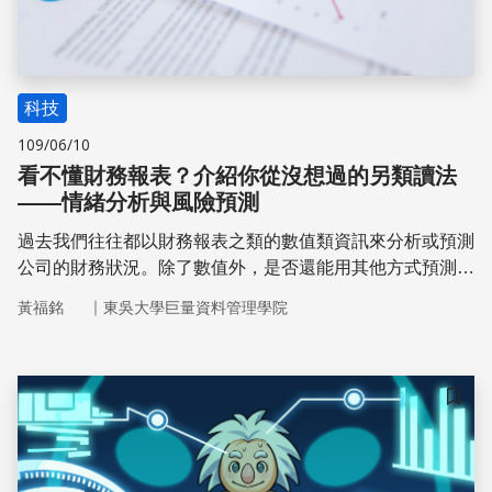
科技
109/06/10
看不懂財務報表？介紹你從沒想過的另類讀法
——情緒分析與風險預測
過去我們往往都以財務報表之類的數值類資訊來分析或預測
公司的財務狀況。除了數值外，是否還能用其他方式預測公
司的財務狀況呢？中央研究院資訊科技創新研究中心副研究
｜
黃福銘
東吳大學巨量資料管理學院
員王釧茹團隊透過情緒分析的方式來觀察「財務報告」上的
潛藏情緒資訊，進而找出情緒文字與風險預測的關係。
儲存