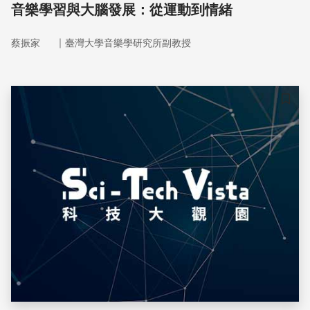
音樂學習與大腦發展：從運動到情緒
｜
蔡振家
臺灣大學音樂學研究所副教授
儲存