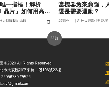
唯一指標！解析
當機器愈來愈強，
AI 晶片」如何用高效
還是需要運動？
來
｜
技大觀園特約編輯
鄒明珆
科技大觀園特約記者
儲存書籤
開啟
2020 All Rights Reserved.
北市大安區和平東路二段106號22樓
25056789 #5526
stv@gmail.com
定最佳顯示效果為1920*1080)