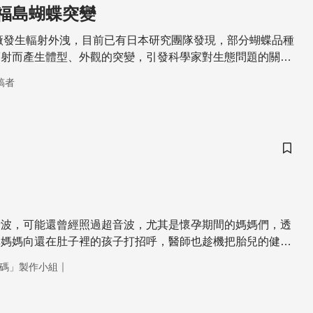
福島蝴蝶突變
電廠發生輻射外洩，目前已有日本研究團隊發現，部分蝴蝶品種
輻射而產生體型、外觀的突變，引發科學家對生態問題的關
當地居民的危機感。
稿者
儲存
音波，可能還曾經照過超音波，尤其是懷孕期間的媽媽們，透
準媽媽向還在肚子裡的孩子打招呼，醫師也趁機把胎兒的健康
這是我們最熟知的超音波應用方式。在不同時期，要照很多次
｜
碼」製作小組
，有高層次的、3D的、2D的，到底照這些超音波，有什麼
的超音波又有什麼不同的功能呢？請看今天的科學大解碼。