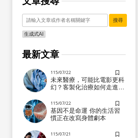
文章搜尋
關鍵字
搜尋
生成式AI
書籤
最新文章
115/07/22
儲存書籤
未來醫療，可能比電影更科
幻？客製化治療如何走進真
實世界
115/07/22
儲存書籤
基因不是命運 你的生活習
慣正在改寫身體劇本
書籤
115/07/21
儲存書籤