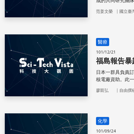
成的共同研究團隊
胞，具有抑制免
｜
范姜文榮
國立臺
醫療
101/12/21
福島報告暴
日本一群具負責
核電廠資助。此一
中。
｜
廖凱弘
自由撰
化學
101/09/24