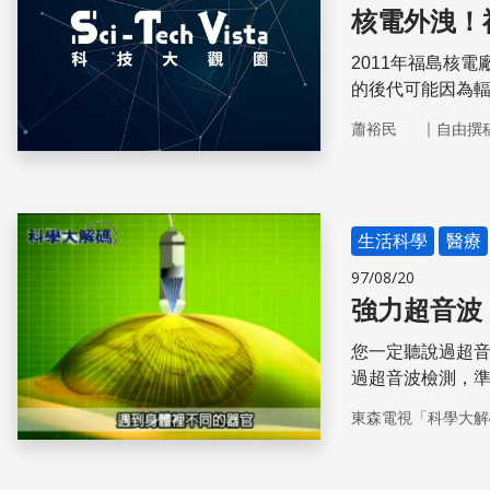
核電外洩！
2011年福島核
的後代可能因為
注，同時也加深
｜
蕭裕民
自由撰
生活科學
醫療
97/08/20
強力超音波
您一定聽說過超
過超音波檢測，
狀況看個仔細，
東森電視「科學大解
不同種類的超音波
用？這麼多種類