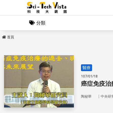
分類
首頁
醫療
107/01/18
癌症免疫治
｜
陶秘華
中央研