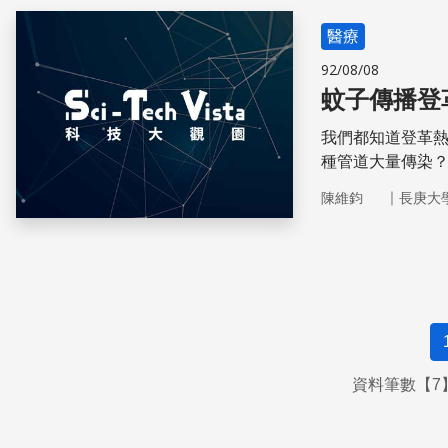
醫療
92/08/08
蚊子傳播登
我們都知道登革
種管道大量傳染
｜
陳維鈞
長庚大
資料筆數【7】