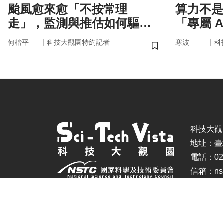
颱風愈來愈「不按常理
算力不是
走」，監測與推估如何驅動
「專屬 
防災決策？
率驅動未
｜
｜
何楷平
科技大觀園特約記者
寒波
科
儲存書籤
科技大觀園 ©
地址：臺
電話：02-
信箱：nstc
建議瀏覽器：IE11.0以上、Firefox、Chrome(螢幕設