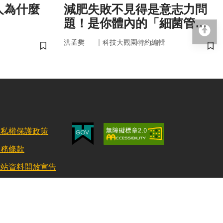
人為什麼
減肥失敗不見得是意志力問
題！是你體內的「細菌管
回
家」在幫你囤油
｜
洪孟樊
科技大觀園特約編輯
儲存書籤
儲
隱私權保護政策
服務條款
網站資料開放宣告
更新日期：115/08/03 訪客人數：152749111