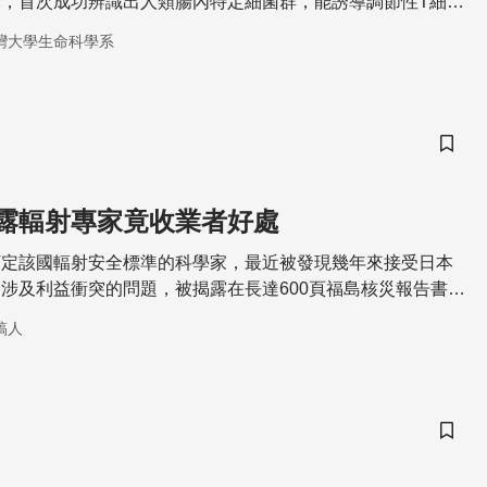
，首次成功辨識出人類腸內特定細菌群，能誘導調節性T細
疫反應及抗發炎功能。
灣大學生命科學系
儲存
露輻射專家竟收業者好處
訂定該國輻射安全標準的科學家，最近被發現幾年來接受日本
涉及利益衝突的問題，被揭露在長達600頁福島核災報告書
稿人
儲存