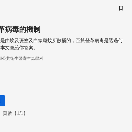
儲存
革病毒的機制
熱是由埃及斑蚊及白線斑蚊所散播的，至於登革病毒是透過何
？本文會給你答案。
學公共衛生暨寄生蟲學科
1
頁數【1/1】