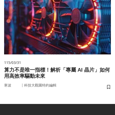
115/03/31
算力不是唯一指標！解析「專屬 AI 晶片」如何
用高效率驅動未來
｜
寒波
科技大觀園特約編輯
儲