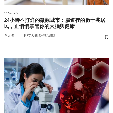
115/02/25
24小時不打烊的微觀城市：腸道裡的數十兆居
民，正悄悄掌管你的大腦與健康
｜
李元傑
科技大觀園特約編輯
儲