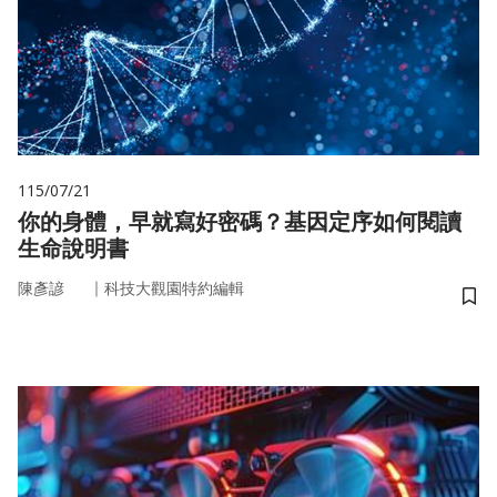
115/07/21
你的身體，早就寫好密碼？基因定序如何閱讀
生命說明書
｜
陳彥諺
科技大觀園特約編輯
儲