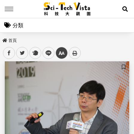
Menu
展
分類
首頁
facebook
twitter
plurk
line
中
儲存