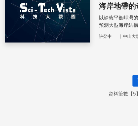
海岸地帶的
以靜態平衡岬灣
預測大型海岸結
海岸或提供遊憩
｜
許榮中
中山大
資料筆數【5】