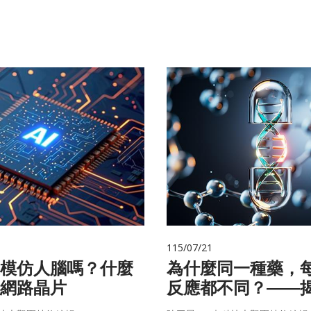
115/07/21
在模仿人腦嗎？什麼
為什麼同一種藥，
網路晶片
反應都不同？——
的用藥密碼