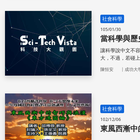
社會科學
105/01/30
當科學與歷
讓科學說中文不
大，不過，若碰
易的事了。
｜
陳恒安
成功大
社會科學
102/12/06
東風西漸中