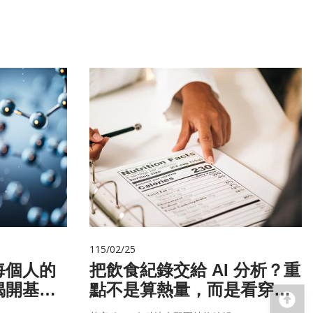
115/02/25
每個人的
把飲食紀錄交給 AI 分析？重
揭開基因
點不是算熱量，而是看穿你
回
的「飲食習慣」