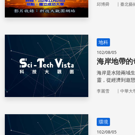
｜
邱博舜
臺北藝
地科
102/08/05
海岸地帶的
海岸是水陸兩域
靈，從經濟到遊
營的開始。
｜
李麗雪
中華大
環境
102/08/05