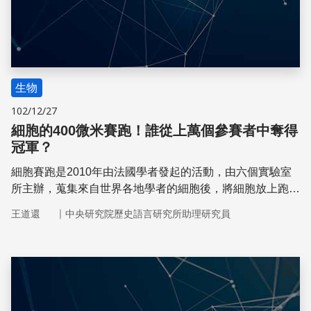
生物
102/12/27
細胞的400微米賽跑！誰從上萬個參賽者中奪得
冠軍？
細胞賽跑是2010年由法國學者發起的活動，由六個實驗室
所主辦，蒐集來自世界各地學者的細胞後，將細胞放上跑
道，跑道長400微米，並錄影紀錄細胞「奔跑」的英姿，最
｜
王道還
中央研究院歷史語言研究所助理研究員
後，在58種、1萬多個細胞中，由人類間葉系幹細胞取得冠
軍。
儲存