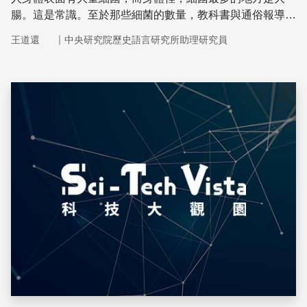
腸。這是常識。至於那些細菌的數量，教科書與通俗報導流
行著一個數字，說人身上的細菌是人體細胞的10倍。
｜
王道還
中央研究院歷史語言研究所助理研究員
儲存