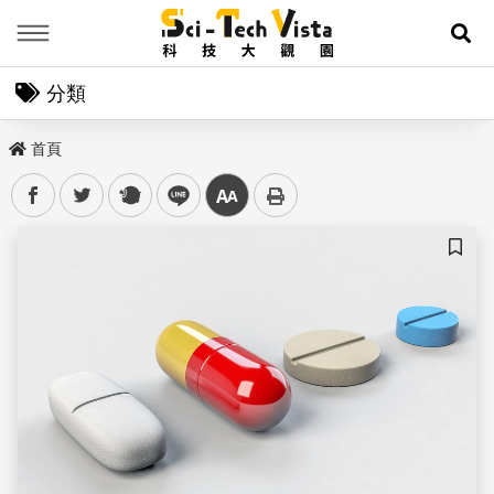
Menu
展
分類
首頁
facebook
twitter
plurk
line
中
儲存