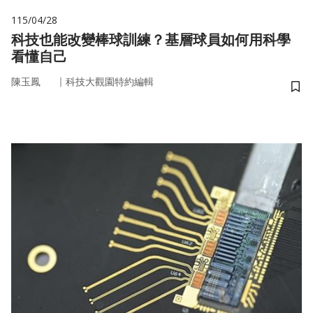
115/04/28
科技也能改變棒球訓練？基層球員如何用科學
看懂自己
｜
陳玉鳳
科技大觀園特約編輯
儲