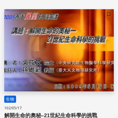
儲存
生物
102/05/17
解開生命的奧秘–21世紀生命科學的挑戰