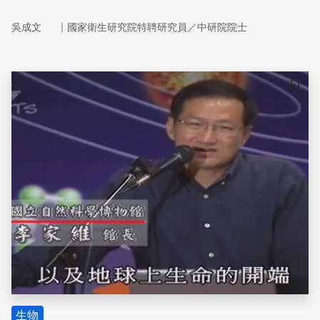
｜
吳成文
國家衛生研究院特聘研究員／中研院院士
儲存
生物