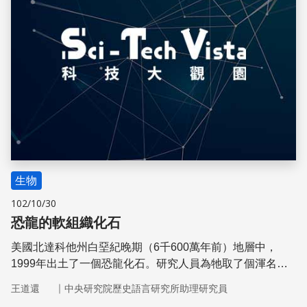
生物
102/10/30
恐龍的軟組織化石
美國北達科他州白堊紀晚期（6千600萬年前）地層中，
1999年出土了一個恐龍化石。研究人員為牠取了個渾名，
叫達科他（Dakota）。達科他屬於鴨嘴龍中的艾德蒙托
｜
王道還
中央研究院歷史語言研究所助理研究員
龍，是素食恐龍。