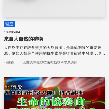
醫療
108/06/04
來自大自然的禮物
大自然中存在許多寶貴的天然資源，是新藥開發的重要來
源，例如人類最早使用的抗生素即是從青黴菌中發現，現在
用來治療多種癌症的化療藥物紫杉醇也是從太平洋紫杉中發
｜
花國鋒
宜蘭大學生物技術與動物科學系講師
現。
儲存