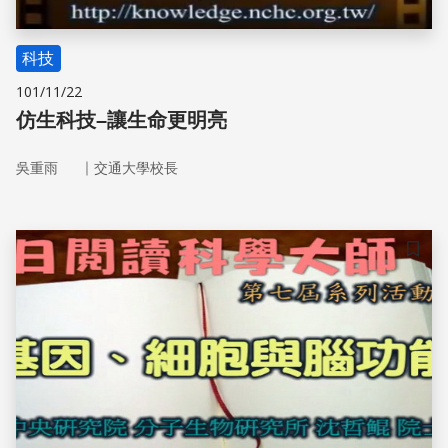
科技
101/11/22
仿生科技–讓生命更明亮
｜
吳重雨
交通大學校長
儲存