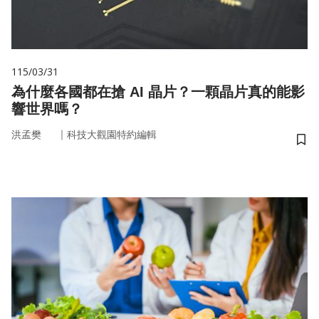
115/03/31
為什麼各國都在搶 AI 晶片？一顆晶片真的能影
響世界嗎？
｜
洪孟樊
科技大觀園特約編輯
儲