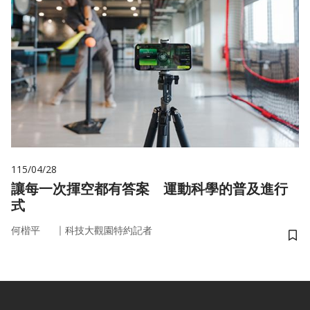
115/04/28
讓每一次揮空都有答案 運動科學的普及進行
式
｜
何楷平
科技大觀園特約記者
儲