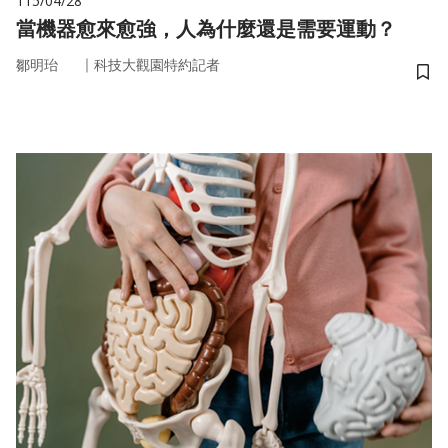
115/04/28
當機器愈來愈強，人為什麼還是需要運動？
｜
鄒明珆
科技大觀園特約記者
儲