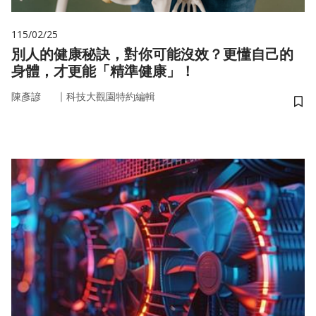
115/02/25
別人的健康秘訣，對你可能沒效？更懂自己的
身體，才更能「精準健康」！
｜
陳彥諺
科技大觀園特約編輯
儲