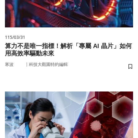
115/03/31
算力不是唯一指標！解析「專屬 AI 晶片」如何
用高效率驅動未來
｜
寒波
科技大觀園特約編輯
儲