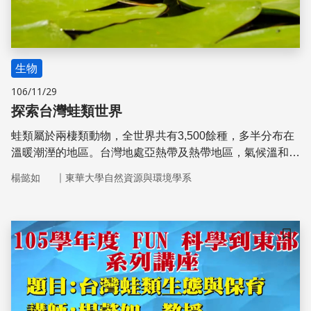
生物
106/11/29
探索台灣蛙類世界
蛙類屬於兩棲類動物，全世界共有3,500餘種，多半分布在
溫暖潮溼的地區。台灣地處亞熱帶及熱帶地區，氣候溫和溼
潤，極適合蛙類生存。蛙類是從事保育教育的良好題材之
｜
楊懿如
東華大學自然資源與環境學系
一﹐因為它們數量多、容易接觸﹐不論在都市、鄉野、小溪
或山林都可以見到他們的蹤影。
儲存