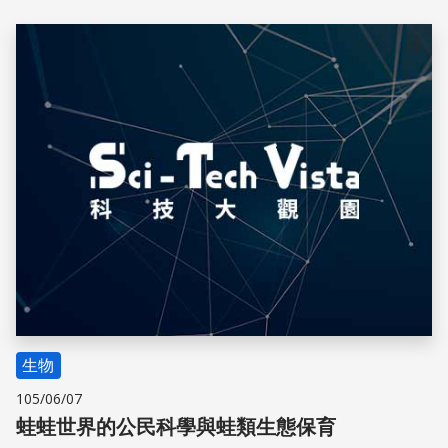
儲存
生物
105/06/07
蛙蛙世界的公民科學與蛙類生態保育