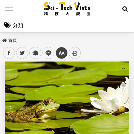
Menu
展
分類
首頁
facebook
twitter
plurk
line
中
儲存