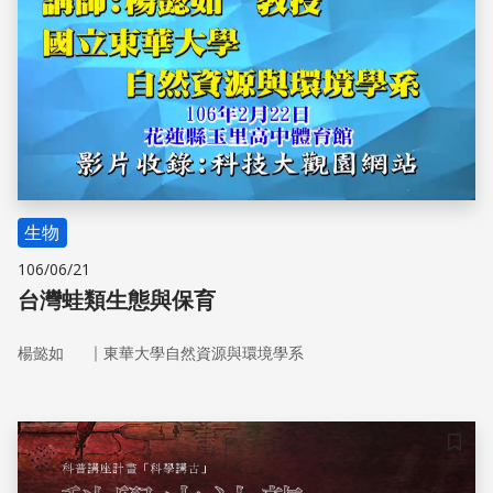
生物
106/06/21
台灣蛙類生態與保育
｜
楊懿如
東華大學自然資源與環境學系
儲存