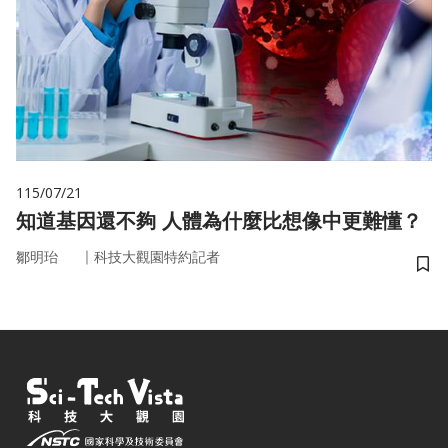
115/07/21
知道基因還不夠 人體為什麼比想像中更難懂？
｜
鄒明珆
科技大觀園特約記者
儲