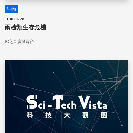
生物
104/10/28
兩棲類生存危機
｜
IC之音廣播電台
儲存