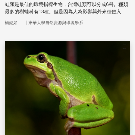
蛙類是最佳的環境指標生物，台灣蛙類可以分成6科。種類
最多的樹蛙科有13種。但是因為人為影響與外來種侵入，
台灣蛙類野外族群面臨嚴重的生存壓力。透過公民科學家的
｜
楊懿如
東華大學自然資源與環境學系
群起合作，建立台灣蛙類生物多樣性熱點、調查台灣蛙類族
群現況、舉辦蛙調比賽以及推動外來入侵種控制保育行動，
或許可以守護台灣的蛙蛙世界。
儲存