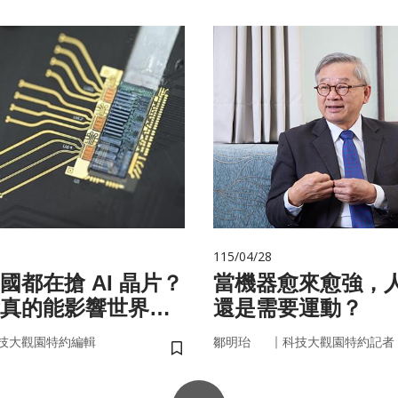
115/04/28
國都在搶 AI 晶片？
當機器愈來愈強，
真的能影響世界
還是需要運動？
｜
技大觀園特約編輯
鄒明珆
科技大觀園特約記者
儲存書籤