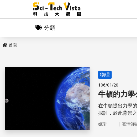
分類
首頁
物理
106/01/20
牛頓的力學
在牛頓提出力學
探討，於此背景
統合了向心趨勢
｜
姚珩
臺灣師
為古典力學奠定