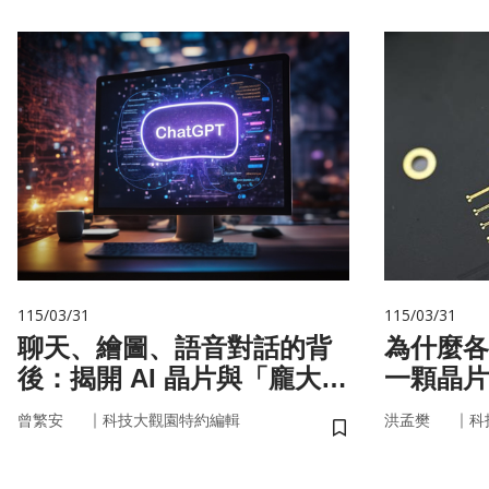
115/03/31
115/03/31
聊天、繪圖、語音對話的背
為什麼各
後：揭開 AI 晶片與「龐大算
一顆晶片
力」的真面目
嗎？
｜
｜
曾繁安
科技大觀園特約編輯
洪孟樊
科
儲存書籤