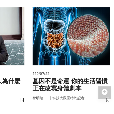
115/07/22
人為什麼
基因不是命運 你的生活習慣
正在改寫身體劇本
回
｜
鄒明珆
科技大觀園特約記者
儲存書籤
儲