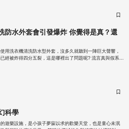
儲存
洗防水外套會引發爆炸 你覺得是真？還
裡使用洗衣機清洗防水型外套，沒多久就聽到一陣巨大聲響，
已經被炸得四分五裂，這是哪裡出了問題呢? 流言真與假系列
o.gl/KwQQf0 流言追追追完整系列：https://goo.gl/FNYGM8 歡
/goo.gl/tidk1G 訂閱公視兒少頻道 精彩節目不錯
/xFTkQZ 支持公視看好視http://goo.gl/iD6kEL
儲存
幻科學
目的遊樂設施，是小孩子夢寐以求的歡樂天堂，也是童心未泯