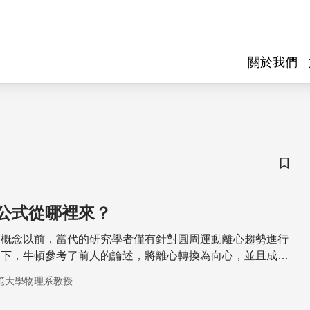
關於我們
儲存
公式從哪裡來？
的概念以前，當代的研究學者僅有針對圓周運動離心趨勢進行
之下，牛頓參考了前人的論述，將離心轉換為向心，並且成功
與物體落地加速度的內涵，提出了向心力與萬有引力的想法，
範大學物理系教授
了穩固的基礎。