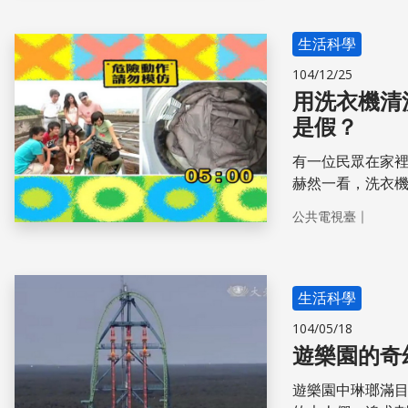
生活科學
104/12/25
用洗衣機清
是假？
有一位民眾在家
赫然一看，洗衣機
影音：https://go
｜
公共電視臺
迎訂閱【公視兒少】頻道 https:/
過https://goo.gl
生活科學
104/05/18
遊樂園的奇
遊樂園中琳瑯滿