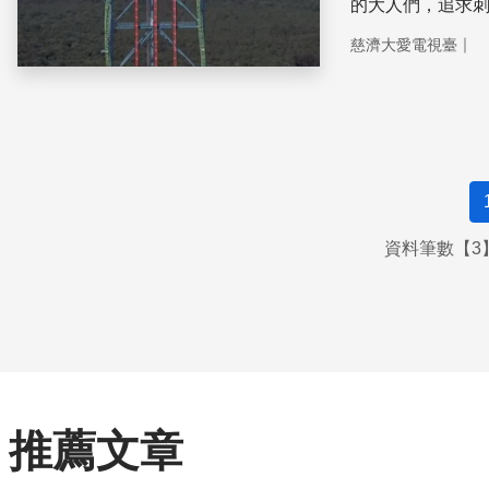
的大人們，追求刺激與冒險的繽紛
這個帶來歡樂與
｜
慈濟大愛電視臺
由各種離心力、
腺素、也挑戰著你我的膽量極限。 這可
迎的設施之一。
過幾個驚險的彎道
驚嚇與興奮的尖
高速行駛在軌道
資料筆數【3】
推薦文章