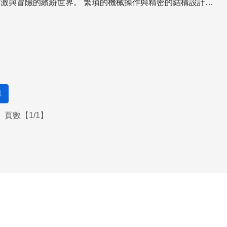
世界。 繁瑣的機械操作與精密的結構設計，
夢想的園地，同時，也是一個隱藏了科學原理的物理實驗室。
加速度及能量轉換所交織而成的刺激感受，引爆了人體的腎上
以說是遊樂園裡最具代表性、也最受歡
列車緩緩爬升上數十公尺的高空之後，開始失速向下俯衝，經
之後，駛向讓人心臟暫停跳動的360度迴旋圈，最後，在乘客
叫聲中，結束一趟短暫的翻轉世界之旅。這個看起來像是跑車
上的刺激活動，是由一連串的物理
1
頁數【1/1】