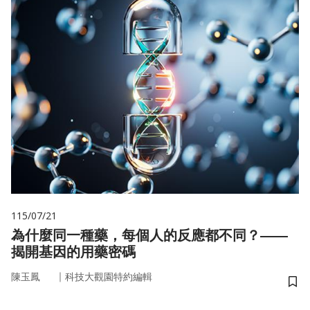
115/07/21
為什麼同一種藥，每個人的反應都不同？——
揭開基因的用藥密碼
｜
陳玉鳳
科技大觀園特約編輯
儲