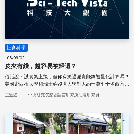
社會科學
108/09/02
皮夾有錢，越容易被歸還？
俗話說：誠實為上策，但你有想過誠實能夠被量化計算嗎？
美國密西根大學和瑞士蘇黎世大學對大約一萬七千名西方人
進行實驗，發現——「誘惑越大，越誠實」。這樣的實驗結
｜
王道還
中央研究院歷史語言研究所助理研究員
果與演化生物學常提到的「利他行為」息息相關。
儲存