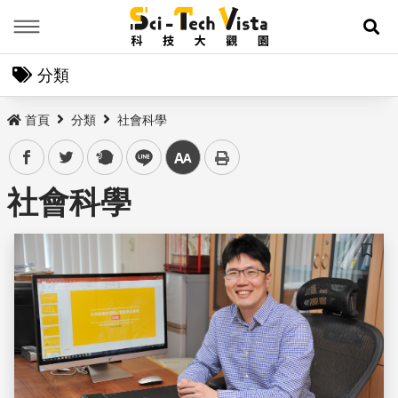
Menu
展
分類
首頁
分類
社會科學
facebook
twitter
plurk
line
中
社會科學
儲存