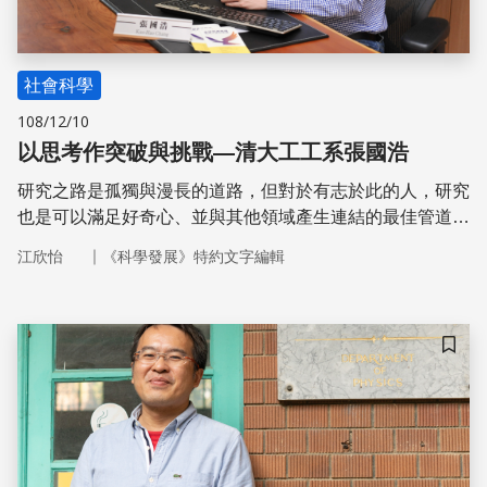
社會科學
108/12/10
以思考作突破與挑戰—清大工工系張國浩
研究之路是孤獨與漫長的道路，但對於有志於此的人，研究
也是可以滿足好奇心、並與其他領域產生連結的最佳管道，
至少對清華大學工業工程與工程管理學系教授張國浩來說，
｜
江欣怡
《科學發展》特約文字編輯
便是如此。將青年時期對數學的那種熱情，轉進工業工程領
域，試圖以數學模型來解決各種的難題，張國浩毫無懸念地
在研究路上持續往前，展現了學者貢獻社會的典範。
儲存