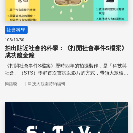
社會科學
108/10/30
拍出貼近社會的科學：《打開社會事件S檔案》
成功鍍金鐘
《打開社會事件S檔案》歷時四年的拍攝製作，是「科技與
社會」（STS）學群首次嘗試以影片的方式，帶領大眾檢視
重大社會議題中，背後涉及的客觀證據及科技發展風險，試
｜
簡鈺璇
科技大觀園特約編輯
圖用寬廣的視角，討論科學與科技在爭議事件中所扮演的角
色。
儲存