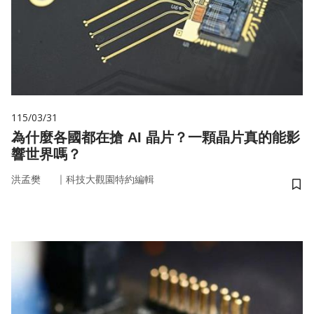
115/03/31
為什麼各國都在搶 AI 晶片？一顆晶片真的能影
響世界嗎？
｜
洪孟樊
科技大觀園特約編輯
儲