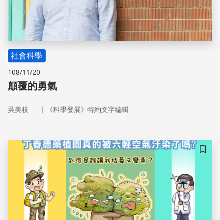
社會科學
108/11/20
顛覆的勇氣
｜
吳美枝
《科學發展》特約文字編輯
儲存