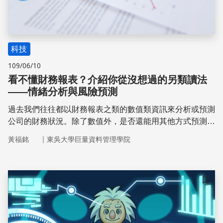
科技
109/06/10
看不懂財務報表？介紹你從沒想過的另類讀法
——情緒分析與風險預測
過去我們往往都以財務報表之類的數值類資訊來分析或預測
公司的財務狀況。除了數值外，是否還能用其他方式預測公
司的財務狀況呢？中央研究院資訊科技創新研究中心副研究
｜
黃福銘
東吳大學巨量資料管理學院
員王釧茹團隊透過情緒分析的方式來觀察「財務報告」上的
潛藏情緒資訊，進而找出情緒文字與風險預測的關係。
儲存