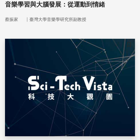
音樂學習與大腦發展：從運動到情緒
｜
蔡振家
臺灣大學音樂學研究所副教授
儲存