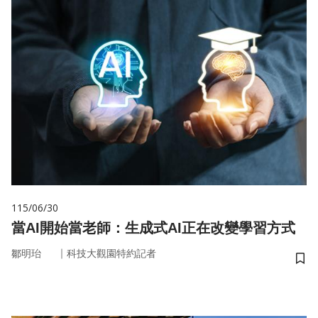
115/06/30
當AI開始當老師：生成式AI正在改變學習方式
｜
鄒明珆
科技大觀園特約記者
儲