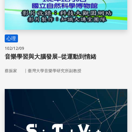
心理
102/12/09
音樂學習與大腦發展–從運動到情緒
｜
蔡振家
臺灣大學音樂學研究所副教授
儲存