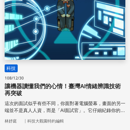
科技
108/12/30
讓機器讀懂我們的心情！臺灣AI情緒辨識技術
再突破
這次的面試似乎有些不同，你面對著電腦螢幕，畫面的另一
端並不是真人人資，而是「AI面試官」。它仔細紀錄你的一
言一行，產出關於情緒、個性的報表，輔助用人決策。這樣
｜
林妤庭
科技大觀園特約編輯
的場景並非虛構，而是情緒辨識真實應用的結果。從面試、