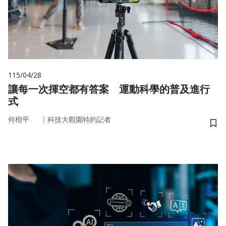
115/04/28
讓每一次揮空都有答案 運動科學的普及進行
式
｜
何楷平
科技大觀園特約記者
儲