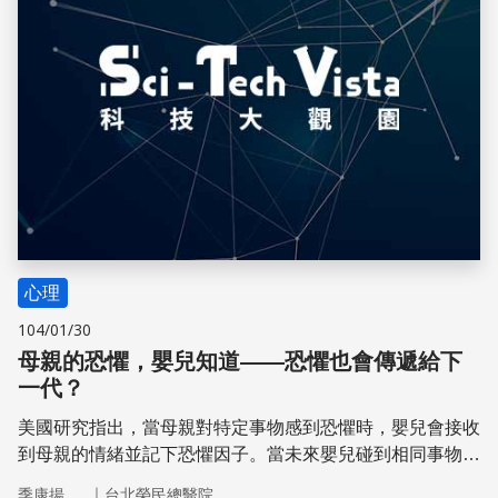
心理
104/01/30
母親的恐懼，嬰兒知道——恐懼也會傳遞給下
一代？
美國研究指出，當母親對特定事物感到恐懼時，嬰兒會接收
到母親的情緒並記下恐懼因子。當未來嬰兒碰到相同事物
時，也會表現出害怕。你知道嗎？這樣的行為其實是為了
｜
季康揚
台北榮民總醫院