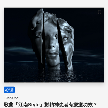
客服、行銷到醫療，人類情緒在AI領域已不是難解之謎。清
大電機工程系副教授李祈均的團隊，發展出個人化的情緒辨
識技術，解決個體差異對情緒表達的影響，榮獲科技部
儲存
「2019未來科技突破獎」並入選為亮點技術。
心理
104/09/21
歌曲「江南Style」對精神患者有療癒功效？