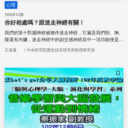
心理
103/01/28
你好相處嗎？跟迷走神經有關！
我們的第十對腦神經被稱作迷走神經，它遍及我們頸、胸、
腹還有內臟，迷走神經中的副交感神經其中一項功能便是用
來控制心跳。科學家計算出「迷走神經張力」，來分析副交
｜
王道還
中央研究院歷史語言研究所助理研究員
感神經的活動狀況。研究發現，迷走神經張力高的人較容易
相處而且擅於處理壓力。
儲存