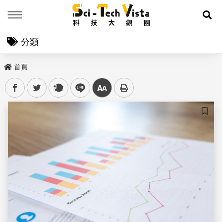
Menu
展
分類
首頁
facebook
twitter
plurk
line
中
儲存