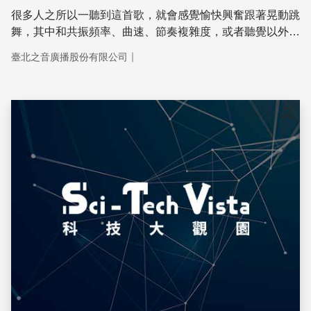
很多人之所以一聽到這首歌，就會感覺愉快興奮跟著晃動跳
舞，其中和共振頻率、曲速、節奏複雜度，或者聽覺以外的
像是舞蹈的元素、色彩的元素等等因素都有影響。不過，你
｜
臺北之音廣播股份有限公司
知道嗎？韓國科學家進一步分析《江南Style》這首歌曲，
發現它不但能讓一般人覺得激動，對精神患者也有療癒的功
效！真有這麼神奇？今天科學了沒？就要透過音樂治療進一
步帶大家來解碼囉！
儲存