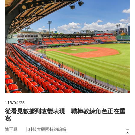
115/04/28
從看見數據到改變表現 職棒教練角色正在重
寫
｜
陳玉鳳
科技大觀園特約編輯
儲