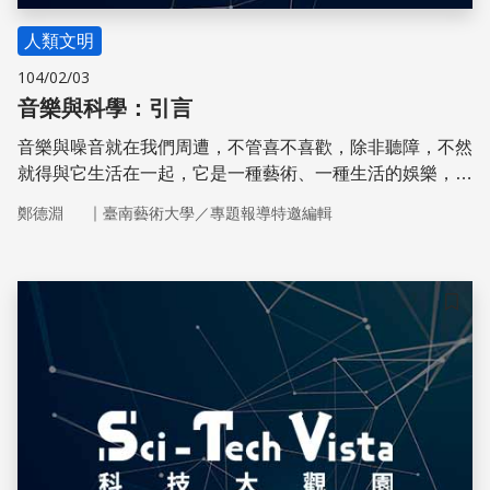
人類文明
104/02/03
音樂與科學：引言
音樂與噪音就在我們周遭，不管喜不喜歡，除非聽障，不然
就得與它生活在一起，它是一種藝術、一種生活的娛樂，但
是做為聲音的一種形式，當然它也可以用科學來解釋。
｜
鄭德淵
臺南藝術大學／專題報導特邀編輯
儲存