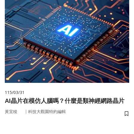
115/03/31
AI晶片在模仿人腦嗎？什麼是類神經網路晶片
｜
黃宜稜
科技大觀園特約編輯
儲