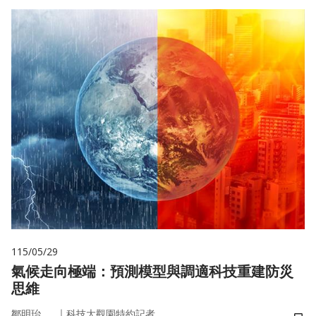
115/05/29
氣候走向極端：預測模型與調適科技重建防災
思維
｜
鄒明珆
科技大觀園特約記者