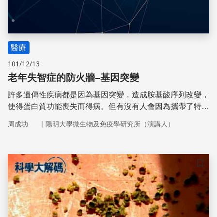
醫療
101/12/13
老年失智症的防火牆–基因突變
許多遺傳性疾病都是因為基因突變，造成胺基酸序列改變，
使得蛋白質功能喪失而得病。但有沒有人會因為攜帶了特定
的基因突變，反而不容易罹患特別的疾病？找到這些保護性
｜
周成功
陽明大學微生物及免疫學研究所（演講人）
的基因突變，可以讓我們更了解疾病的成因，發展有效的預
防或治療的藥物。透過大規模基因定序與病歷資料庫的分
析，最近發現的確有些基因突變能保護老年人不容易得到阿
玆海默症。
儲存