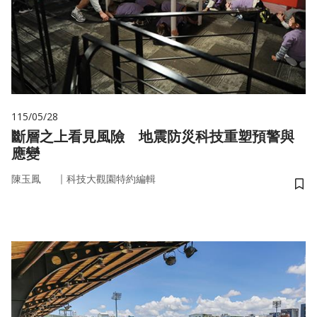
115/05/28
斷層之上看見風險 地震防災科技重塑預警與
應變
｜
陳玉鳳
科技大觀園特約編輯
儲