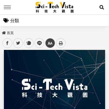
Menu
展
分類
首頁
facebook
twitter
plurk
line
中
儲存