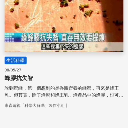
生活科學
98/05/27
蜂膠抗失智
說到蜜蜂，第一個想到的是香甜營養的蜂蜜，再來是蜂王
乳。但其實，除了蜂蜜和蜂王乳，蜂產品中的蜂膠，也可以
跟健康扯上關係。原本是被丟棄的垃圾，也能變成治病的良
｜
東森電視「科學大解碼」製作小組
方？臺灣的綠蜂膠，究竟是怎麼搖身一變，成為阿茲海默症
的救星呢？聰明的科學家，又是怎麼發現的呢？透過下列的
報導，我們要告訴你，過去被棄之如敝屣的蜂膠，究竟有多