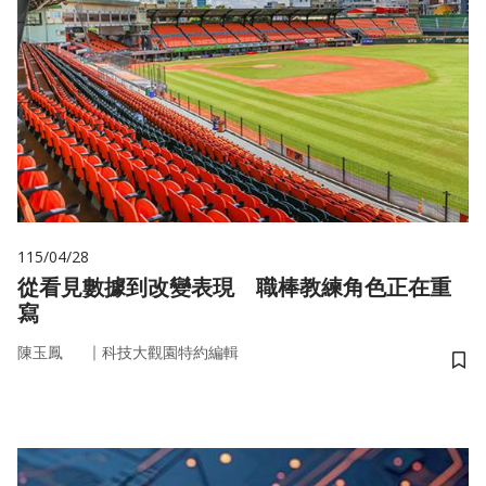
115/04/28
從看見數據到改變表現 職棒教練角色正在重
寫
｜
陳玉鳳
科技大觀園特約編輯
儲