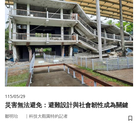
115/05/29
災害無法避免：避難設計與社會韌性成為關鍵
｜
鄒明珆
科技大觀園特約記者
儲