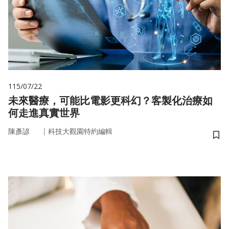
115/07/22
未來醫療，可能比電影更科幻？客製化治療如
何走進真實世界
｜
陳彥諺
科技大觀園特約編輯
儲