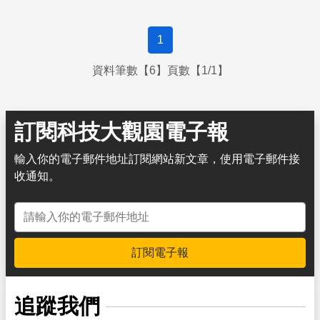
入友善國家所形成的區域分工及民生應用平台，可為有效與
有利的捷徑。各國在參與地緣區域內部的分工平台之際，會
1
因一己需求或為地緣戰略思考，選擇最適切的區域合作組
織，以搭上盟國彼此分享互補技術、分攤高價基礎設施及分
資料筆數【6】頁數【1/1】
享生產、製造及服務共同市場的便車。又現今國際潮流是；
太空大國以區域太空科技與經濟合作
訂閱科技大觀園電子報
輸入你的電子郵件地址訂閱網站新文章，使用電子郵件接
收通知。
電子郵件地址
訂閱電子報
追蹤我們