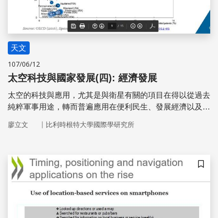
天文
107/06/12
太空科技與國家發展(四): 經濟發展
太空的科技與應用，尤其是與衛星有關的項目在得以從過去
純粹軍事用途，轉而普遍應用在便利民生、發展經濟以及永
續保護環境的多元用途之後，除了傳統太空強國繼續獨佔發
｜
廖立文
比利時根特大學國際學研究所
射衛星所需的太空火箭發射服務之外，中、小型太空國家一
面爭相搶攻進入全球性或者區域性的衛星通訊、地球觀測及
定位導航等應用項目相關系統及儀器設備的設計製造、零件
代工和後端應用與服務的市場。同時，還是兼顧研發自主發
儲存
(投)射衛星入軌的能力。這個大國主佔發射市場、中、小型
國家兼具生產製造與消費應用，其餘國家純為太空科技與應
用的使用終端與消費市場逐漸形成一個全球性的新太空經濟
生態系統。為此，有意願與有能力發展太空經濟的國家，都