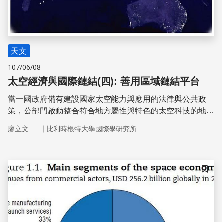
天文
107/06/08
太空經濟與國際鏈結(四): 善用區域鏈結平台
當一國政府備有建設國家太空能力與應用的法律與公共政
策，公部門啟動整合符合地方屬性與特色的太空科技的地區
型教育、研發、生產、消費及社會應用的太空產業聚落，整
｜
廖立文
比利時根特大學國際學研究所
合出綜合性的國家太空產業生態體系後，續來的挑戰是如何
衍伸對外的太空科研合作機會及創造太空產業的經濟利益◦
比如國土遼闊、人口眾多，內部市場活絡的太空大國也都積
極對外推銷自製衛星及系統、技術設備及專業人員，開發全
儲存
球各地市場的太空經濟利益。的確，太空產業要進入全球市
場的首要門檻，是在技術層面要先通過地面設計實驗，在太
空環境實際測試，取得實際經驗及國際認證。而加入友善國
家所形成的區域分工及民生應用平台，又可以是一個有效與