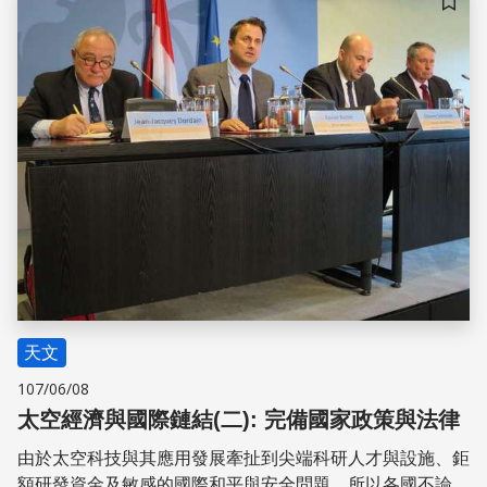
群，開闢相關產品及服務的新市場，提高商業利益。此舉帶
儲存
動許多國家投入發展太空經濟，造成了太空能力建設全球
化、太空科技應用普及化及國際合作發展太空應用民主化等
三趨勢交錯影響的新局。此新局發展迄今，開始明顯投射在
當下蓬勃發展的全球太空經濟。按照樂觀的預期，全球太空
經濟總收益到2024年時將成長到
天文
107/06/08
太空經濟與國際鏈結(二): 完備國家政策與法律
由於太空科技與其應用發展牽扯到尖端科研人才與設施、鉅
額研發資金及敏感的國際和平與安全問題，所以各國不論是