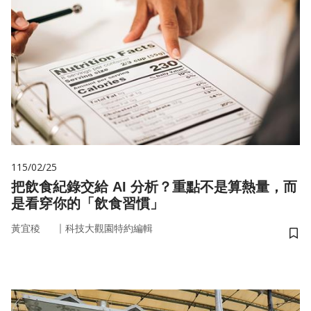
115/02/25
把飲食紀錄交給 AI 分析？重點不是算熱量，而
是看穿你的「飲食習慣」
｜
黃宜稜
科技大觀園特約編輯
儲