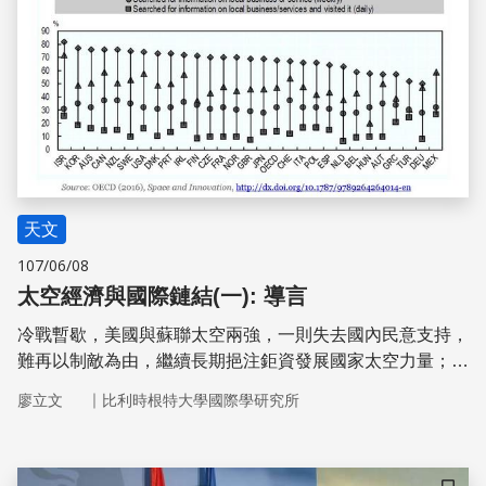
正積極制訂政策與選取主攻項
天文
107/06/08
太空經濟與國際鏈結(一): 導言
冷戰暫歇，美國與蘇聯太空兩強，一則失去國內民意支持，
難再以制敵為由，繼續長期挹注鉅資發展國家太空力量；另
一在國際上，也失去維護其國際太空競賽盟主的正當性。便
｜
廖立文
比利時根特大學國際學研究所
轉向開始鬆綁一向嚴格控管太空關鍵技術轉移、尖端科技人
員的交流及重要零件與設施出口等限制，轉向將他國產商納
入太空產業生產鏈，藉此減低生產成本與風險、擴大消費