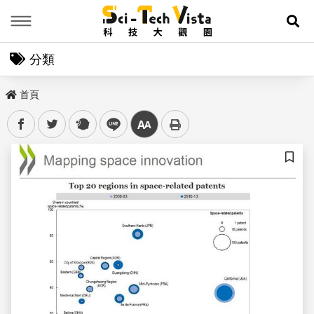
Menu
展
分類
首頁
facebook
twitter
plurk
line
中
儲存