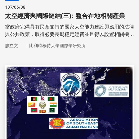
107/06/08
太空經濟與國際鏈結(三): 整合在地相關產業
當政府完備具有民意支持的國家太空能力建設與應用的法律
與公共政策，取得必要長期穩定經費並且得以設置相關機構
落實政策之後。只不過是完成了啟動國家發展太空能力的第
｜
廖立文
比利時根特大學國際學研究所
一步。太空科技的研發與產業發展，具有技術性、創新性、
整合性及永續性等特殊性質，單單依靠政府及所屬公共機關
來推動，勢難達到最佳成效。但是政府及其公共政策可以扮
演確立並整合輔導發展各類性質及專長不同的地區型教育、
儲存
研發、生產、消費及社會應用的太空產業聚落的策畫與推手
角色，最後整合成虛擬的國家太空產業生態體系，衍伸足以
向外擴張的國家太空科研合作及經濟產業能力與能量。