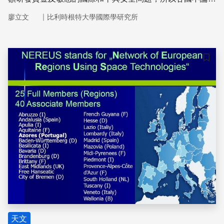
發展自主太空科技與應用能力，乃至時下新興國家積極搶攻
｜
廖立文
比利時根特大學國際學研究所
全球太空產業生態系統的市場商機，政府終究還是唯一的推
手及參賽者。為此，疏通國內民意向背與排除國際政治阻力
便是各國發展國家太空能力的主要關鍵◦也正因此，不論政
治體制為何的國家，皆從國內立法及國際規範等兩個面向，
儲存
來爭取民意支持發展太空所需長期穩定經費支出的正當性，
並期將國家發展太空能力的目標與項目，融入國際的太空發
展規範體系中，才能有效完成國家太空力量建設◦反之，會
產生太空產業缺乏他國支援關鍵技術或必要零件，自製衛星
跟發射火箭不合國際規範，或者
天文